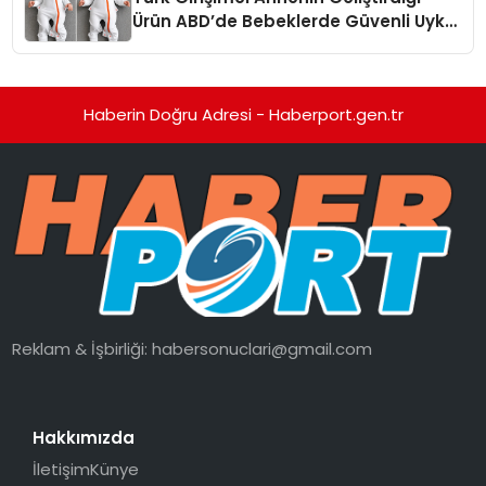
Ürün ABD’de Bebeklerde Güvenli Uyku
Standardına Yeni Bir Bakış Açısı
Getiriyor.
Haberin Doğru Adresi - Haberport.gen.tr
Reklam & İşbirliği:
habersonuclari@gmail.com
Hakkımızda
İletişim
Künye