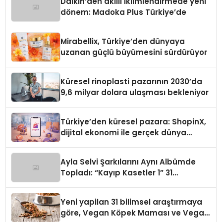
Daikin’den akıllı iklimlendirmede yeni
dönem: Madoka Plus Türkiye’de
Mirabellix, Türkiye’den dünyaya
uzanan güçlü büyümesini sürdürüyor
Küresel rinoplasti pazarının 2030’da
9,6 milyar dolara ulaşması bekleniyor
Türkiye’den küresel pazara: ShopinX,
dijital ekonomi ile gerçek dünya
alışverişini bir araya getirmeyi
hedefliyor
Ayla Selvi Şarkılarını Aynı Albümde
Topladı: “Kayıp Kasetler 1” 31
Temmuz’da Yayında
Yeni yapilan 31 bilimsel araştırmaya
göre, Vegan Köpek Maması ve Vegan