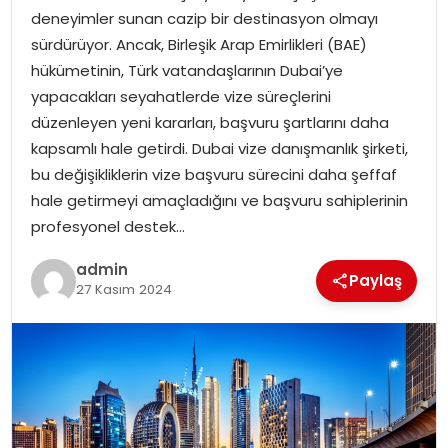
deneyimler sunan cazip bir destinasyon olmayı
sürdürüyor. Ancak, Birleşik Arap Emirlikleri (BAE)
SPOR
hükümetinin, Türk vatandaşlarının Dubai’ye
yapacakları seyahatlerde vize süreçlerini
EĞITIM
düzenleyen yeni kararları, başvuru şartlarını daha
kapsamlı hale getirdi. Dubai vize danışmanlık şirketi,
OTOMOBIL
bu değişikliklerin vize başvuru sürecini daha şeffaf
hale getirmeyi amaçladığını ve başvuru sahiplerinin
TEKNOLOJI
profesyonel destek…
EKONOMI
admin
Paylaş
27 Kasım 2024