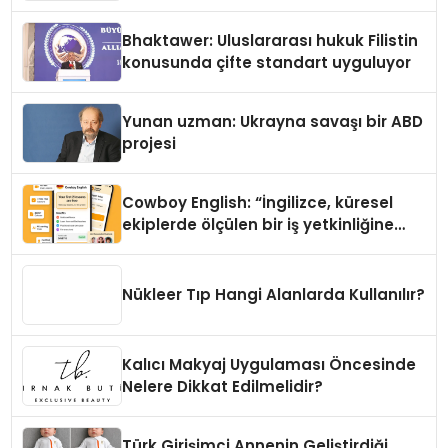
Kedi Mamasının İyi Sindirildiğini
Ortaya Koydu
Bhaktawer: Uluslararası hukuk Filistin
konusunda çifte standart uyguluyor
Yunan uzman: Ukrayna savaşı bir ABD
projesi
Cowboy English: “İngilizce, küresel
ekiplerde ölçülen bir iş yetkinliğine
dönüşüyor”
Nükleer Tıp Hangi Alanlarda Kullanılır?
Kalıcı Makyaj Uygulaması Öncesinde
Nelere Dikkat Edilmelidir?
Türk Girişimci Annenin Geliştirdiği