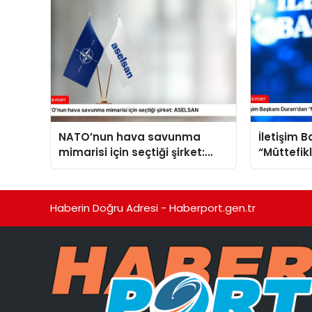
NATO’nun hava savunma
İletişim 
mimarisi için seçtiği şirket:
“Müttefik
ASELSAN
programı
Haberin Doğru Adresi - Haberport.gen.tr