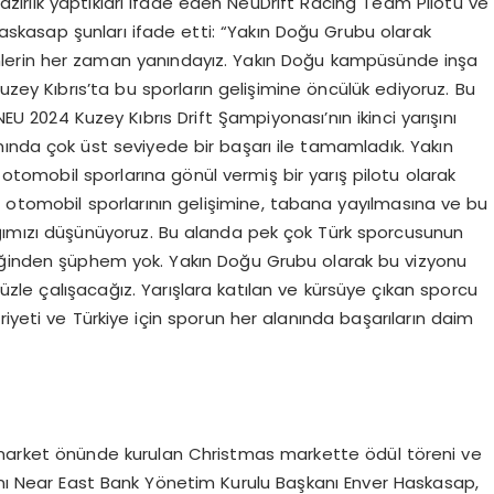
hazırlık yaptıkları ifade eden NeuDrift Racing Team Pilotu ve
skasap şunları ifade etti: “Yakın Doğu Grubu olarak
nlerin her zaman yanındayız. Yakın Doğu kampüsünde inşa
k Kuzey Kıbrıs’ta bu sporların gelişimine öncülük ediyoruz. Bu
U 2024 Kuzey Kıbrıs Drift Şampiyonası’nın ikinci yarışını
nda çok üst seviyede bir başarı ile tamamladık. Yakın
tomobil sporlarına gönül vermiş bir yarış pilotu olarak
e otomobil sporlarının gelişimine, tabana yayılmasına ve bu
ığımızı düşünüyoruz. Bu alanda pek çok Türk sporcusunun
eğinden şüphem yok. Yakın Doğu Grubu olarak bu vizyonu
zle çalışacağız. Yarışlara katılan ve kürsüye çıkan sporcu
iyeti ve Türkiye için sporun her alanında başarıların daim
arket önünde kurulan Christmas markette ödül töreni ve
rını Near East Bank Yönetim Kurulu Başkanı Enver Haskasap,