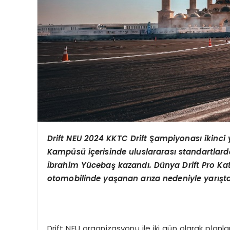
Drift NEU 2024 KKTC Drift
Şampiyonası ikinci y
Kamp
üsü içerisinde uluslararası standartlard
İbrahim Yü
ceba
ş kazandı. Dünya Drift Pro Kat
otomobilinde yaşanan arıza nedeniyle yarışt
Drift NEU organizasyonu ile iki gün olarak planl