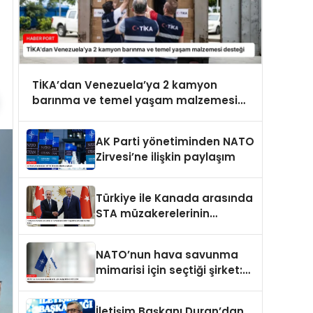
TİKA’dan Venezuela’ya 2 kamyon
barınma ve temel yaşam malzemesi
desteği
AK Parti yönetiminden NATO
Zirvesi’ne ilişkin paylaşım
Türkiye ile Kanada arasında
STA müzakerelerinin
başlatılmasına ilişkin ortak
bildiri
NATO’nun hava savunma
mimarisi için seçtiği şirket:
ASELSAN
İletişim Başkanı Duran’dan