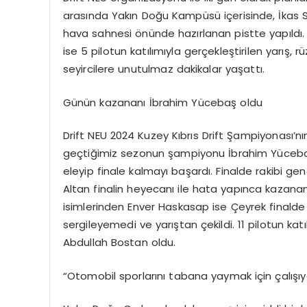
arasında Yakın Doğu Kampüsü içerisinde, İkas 
hava sahnesi önünde hazırlanan pistte yapıldı. 
ise 5 pilotun katılımıyla gerçekleştirilen yarış, 
seyircilere unutulmaz dakikalar yaşattı.
Günün kazananı İbrahim Yücebaş oldu
Drift NEU 2024 Kuzey Kıbrıs Drift Şampiyonası’nın
geçtiğimiz sezonun şampiyonu İbrahim Yücebaş, s
eleyip finale kalmayı başardı. Finalde rakibi ge
Altan finalin heyecanı ile hata yapınca kazana
isimlerinden Enver Haskasap ise Çeyrek finalde
sergileyemedi ve yarıştan çekildi. 11 pilotun k
Abdullah Bostan oldu.
“Otomobil sporlarını tabana yaymak için çalışıy