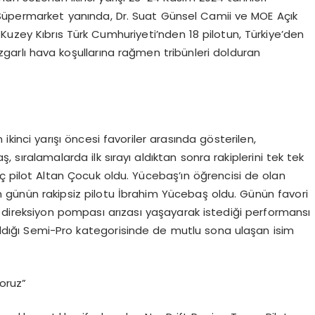
Süpermarket yanında, Dr. Suat Günsel Camii ve MOE Açık
Kuzey Kıbrıs Türk Cumhuriyeti’nden 18 pilotun, Türkiye’den
rüzgarlı hava koşullarına rağmen tribünleri dolduran
 ikinci yarışı öncesi favoriler arasında gösterilen,
ıralamalarda ilk sırayı aldıktan sonra rakiplerini tek tek
nç pilot Altan Çocuk oldu. Yücebaş’ın öğrencisi de olan
n günün rakipsiz pilotu İbrahim Yücebaş oldu. Günün favori
 direksiyon pompası arızası yaşayarak istediği performansı
atıldığı Semi-Pro kategorisinde de mutlu sona ulaşan isim
oruz”