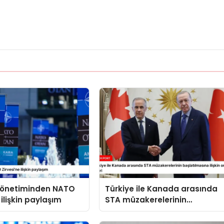
 yönetiminden NATO
Türkiye ile Kanada arasında
 ilişkin paylaşım
STA müzakerelerinin
başlatılmasına ilişkin ortak
bildiri