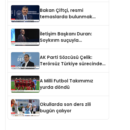
ve merhamet vardır
Bakan Çiftçi, resmi
temaslarda bulunmak
üzere Suriye’ye gidecek
İletişim Başkanı Duran:
Soykırım suçuyla
yargılananlar Türkiye’ye
tarih dersi veremez
AK Parti Sözcüsü Çelik:
Terörsüz Türkiye sürecinde
yeni bir aşamadayız
A Milli Futbol Takımımız
yurda döndü
Okullarda son ders zili
bugün çalıyor