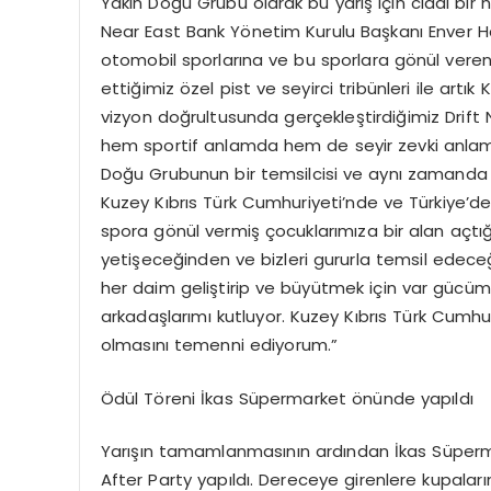
Yakın Doğu Grubu olarak bu yarış için ciddi bir 
Near East Bank Yönetim Kurulu Başkanı Enver Ha
otomobil sporlarına ve bu sporlara gönül vere
ettiğimiz özel pist ve seyirci tribünleri ile artı
vizyon doğrultusunda gerçekleştirdiğimiz Drift NE
hem sportif anlamda hem de seyir zevki anlamı
Doğu Grubunun bir temsilcisi ve aynı zamanda o
Kuzey Kıbrıs Türk Cumhuriyeti’nde ve Türkiye’d
spora gönül vermiş çocuklarımıza bir alan açt
yetişeceğinden ve bizleri gururla temsil edec
her daim geliştirip ve büyütmek için var gücümü
arkadaşlarımı kutluyor. Kuzey Kıbrıs Türk Cumhur
olmasını temenni ediyorum.”
Ödül Töreni İkas Süpermarket önünde yapıldı
Yarışın tamamlanmasının ardından İkas Süperm
After Party yapıldı. Dereceye girenlere kupala