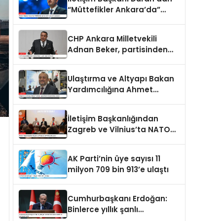
“Müttefikler Ankara’da”
programı paylaşımı
CHP Ankara Milletvekili
Adnan Beker, partisinden
istifa etti
Ulaştırma ve Altyapı Bakan
Yardımcılığına Ahmet
Hamdi Atalay atandı
İletişim Başkanlığından
Zagreb ve Vilnius’ta NATO
konulu panel
AK Parti’nin üye sayısı 11
milyon 709 bin 913’e ulaştı
Cumhurbaşkanı Erdoğan:
Binlerce yıllık şanlı
tarihimizde sadece adalet