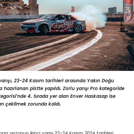
arışı, 23-24 Kasım tarihleri arasında Yakı
n Do
ğ
u
a hazırlanan pistte yapıldı. Zorlu yarışı Pro kategoride
egorisi
’
nde 4. Sırada yer alan Enver Haskasap ise
an çekilmek zorunda kaldı.
anan sezonun ikinci yarışı 23-24 Kasım 2024 tarihleri