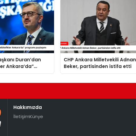
Başkanı Duran’dan
CHP Ankara Milletvekili Adna
ler Ankara’da”
Beker, partisinden istifa etti
 paylaşımı
Hakkımızda
İletişim
Künye