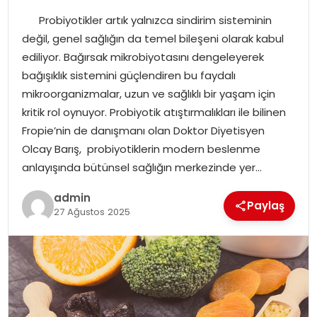
Probiyotikler artık yalnızca sindirim sisteminin
SPOR
değil, genel sağlığın da temel bileşeni olarak kabul
ediliyor. Bağırsak mikrobiyotasını dengeleyerek
EĞITIM
bağışıklık sistemini güçlendiren bu faydalı
mikroorganizmalar, uzun ve sağlıklı bir yaşam için
OTOMOBIL
kritik rol oynuyor. Probiyotik atıştırmalıkları ile bilinen
Fropie’nin de danışmanı olan Doktor Diyetisyen
TEKNOLOJI
Olcay Barış, probiyotiklerin modern beslenme
anlayışında bütünsel sağlığın merkezinde yer…
EKONOMI
admin
Paylaş
27 Ağustos 2025