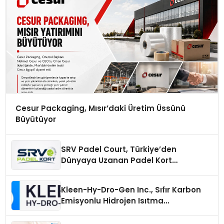
Cesur Packaging, Mısır’daki Üretim Üssünü
Büyütüyor
SRV Padel Court, Türkiye’den
Dünyaya Uzanan Padel Kort
Üretiminde Güvenin Adresi
Kleen-Hy-Dro-Gen Inc., Sıfır Karbon
Emisyonlu Hidrojen Isıtma
Teknolojisinde ISO ve TSSA
Düzenleyici Onaylarını Aldı