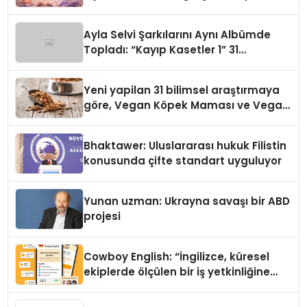
alışverişini bir araya getirmeyi
hedefliyor
Ayla Selvi Şarkılarını Aynı Albümde
Topladı: “Kayıp Kasetler 1” 31
Temmuz’da Yayında
Yeni yapilan 31 bilimsel araştırmaya
göre, Vegan Köpek Maması ve Vegan
Kedi Mamasının İyi Sindirildiğini
Ortaya Koydu
Bhaktawer: Uluslararası hukuk Filistin
konusunda çifte standart uyguluyor
Yunan uzman: Ukrayna savaşı bir ABD
projesi
Cowboy English: “İngilizce, küresel
ekiplerde ölçülen bir iş yetkinliğine
dönüşüyor”