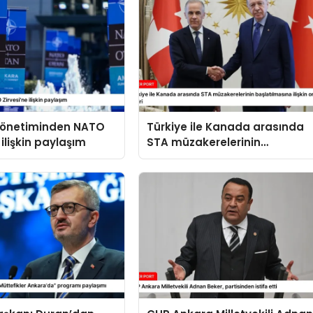
 yönetiminden NATO
Türkiye ile Kanada arasında
 ilişkin paylaşım
STA müzakerelerinin
başlatılmasına ilişkin ortak
bildiri