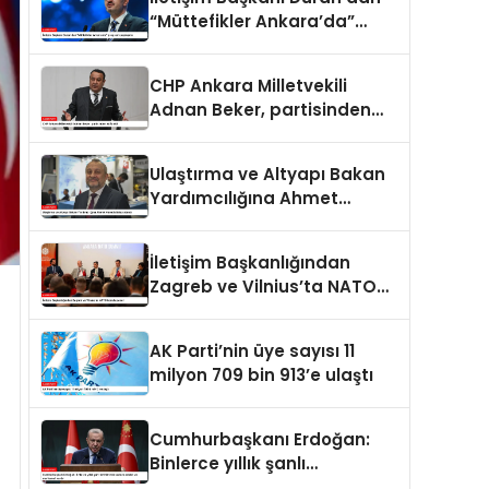
“Müttefikler Ankara’da”
programı paylaşımı
CHP Ankara Milletvekili
Adnan Beker, partisinden
istifa etti
Ulaştırma ve Altyapı Bakan
Yardımcılığına Ahmet
Hamdi Atalay atandı
İletişim Başkanlığından
Zagreb ve Vilnius’ta NATO
konulu panel
AK Parti’nin üye sayısı 11
milyon 709 bin 913’e ulaştı
Cumhurbaşkanı Erdoğan:
Binlerce yıllık şanlı
tarihimizde sadece adalet