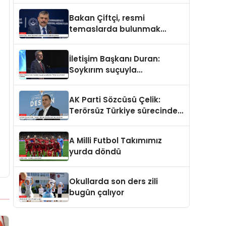
ve merhamet vardır
Bakan Çiftçi, resmi
temaslarda bulunmak
üzere Suriye’ye gidecek
İletişim Başkanı Duran:
Soykırım suçuyla
yargılananlar Türkiye’ye
tarih dersi veremez
AK Parti Sözcüsü Çelik:
Terörsüz Türkiye sürecinde
yeni bir aşamadayız
A Milli Futbol Takımımız
yurda döndü
Okullarda son ders zili
bugün çalıyor