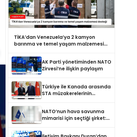
TİKA’dan Venezuela’ya 2 kamyon
barınma ve temel yaşam malzemesi
desteği
AK Parti yönetiminden NATO
Zirvesi’ne ilişkin paylaşım
Türkiye ile Kanada arasında
STA müzakerelerinin
başlatılmasına ilişkin ortak
bildiri
NATO’nun hava savunma
mimarisi için seçtiği şirket:
ASELSAN
İletişim Başkanı Duran’dan