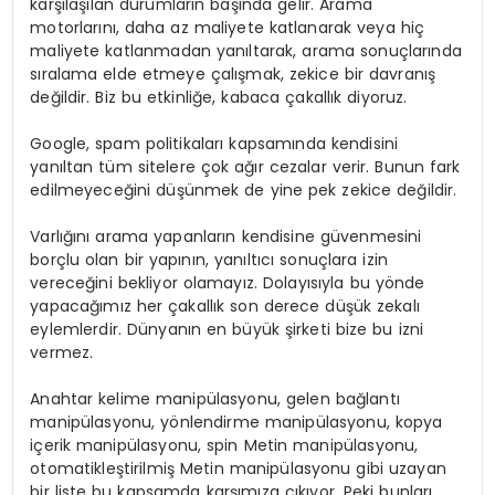
karşılaşılan durumların başında gelir. Arama
motorlarını, daha az maliyete katlanarak veya hiç
maliyete katlanmadan yanıltarak, arama sonuçlarında
sıralama elde etmeye çalışmak, zekice bir davranış
değildir. Biz bu etkinliğe, kabaca çakallık diyoruz.
Google, spam politikaları kapsamında kendisini
yanıltan tüm sitelere çok ağır cezalar verir. Bunun fark
edilmeyeceğini düşünmek de yine pek zekice değildir.
Varlığını arama yapanların kendisine güvenmesini
borçlu olan bir yapının, yanıltıcı sonuçlara izin
vereceğini bekliyor olamayız. Dolayısıyla bu yönde
yapacağımız her çakallık son derece düşük zekalı
eylemlerdir. Dünyanın en büyük şirketi bize bu izni
vermez.
Anahtar kelime manipülasyonu, gelen bağlantı
manipülasyonu, yönlendirme manipülasyonu, kopya
içerik manipülasyonu, spin Metin manipülasyonu,
otomatikleştirilmiş Metin manipülasyonu gibi uzayan
bir liste bu kapsamda karşımıza çıkıyor. Peki bunları