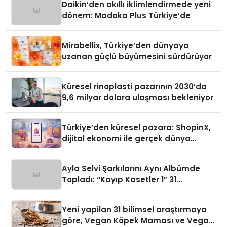
Daikin’den akıllı iklimlendirmede yeni
dönem: Madoka Plus Türkiye’de
Mirabellix, Türkiye’den dünyaya
uzanan güçlü büyümesini sürdürüyor
Küresel rinoplasti pazarının 2030’da
9,6 milyar dolara ulaşması bekleniyor
Türkiye’den küresel pazara: ShopinX,
dijital ekonomi ile gerçek dünya
alışverişini bir araya getirmeyi
hedefliyor
Ayla Selvi Şarkılarını Aynı Albümde
Topladı: “Kayıp Kasetler 1” 31
Temmuz’da Yayında
Yeni yapilan 31 bilimsel araştırmaya
göre, Vegan Köpek Maması ve Vegan