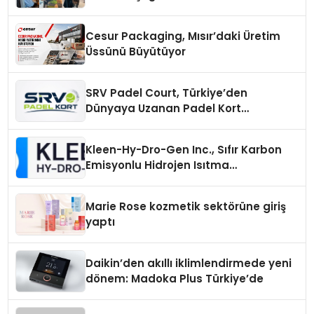
Cesur Packaging, Mısır’daki Üretim
Üssünü Büyütüyor
SRV Padel Court, Türkiye’den
Dünyaya Uzanan Padel Kort
Üretiminde Güvenin Adresi
Kleen-Hy-Dro-Gen Inc., Sıfır Karbon
Emisyonlu Hidrojen Isıtma
Teknolojisinde ISO ve TSSA
Düzenleyici Onaylarını Aldı
Marie Rose kozmetik sektörüne giriş
yaptı
Daikin’den akıllı iklimlendirmede yeni
dönem: Madoka Plus Türkiye’de