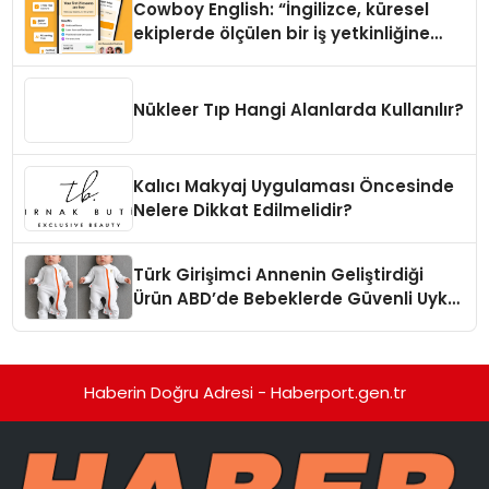
Cowboy English: “İngilizce, küresel
ekiplerde ölçülen bir iş yetkinliğine
dönüşüyor”
Nükleer Tıp Hangi Alanlarda Kullanılır?
Kalıcı Makyaj Uygulaması Öncesinde
Nelere Dikkat Edilmelidir?
Türk Girişimci Annenin Geliştirdiği
Ürün ABD’de Bebeklerde Güvenli Uyku
Standardına Yeni Bir Bakış Açısı
Getiriyor.
Haberin Doğru Adresi - Haberport.gen.tr