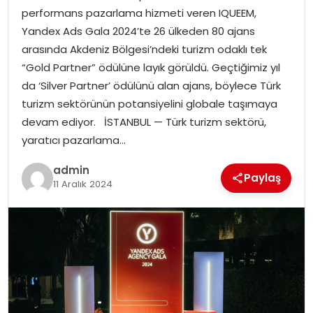
performans pazarlama hizmeti veren IQUEEM,
Yandex Ads Gala 2024’te 26 ülkeden 80 ajans
SPOR
arasında Akdeniz Bölgesi’ndeki turizm odaklı tek
“Gold Partner” ödülüne layık görüldü. Geçtiğimiz yıl
EĞITIM
da ‘Silver Partner’ ödülünü alan ajans, böylece Türk
turizm sektörünün potansiyelini globale taşımaya
OTOMOBIL
devam ediyor. İSTANBUL — Türk turizm sektörü,
yaratıcı pazarlama…
TEKNOLOJI
admin
Paylaş
EKONOMI
11 Aralık 2024