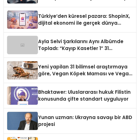
Türkiye’den küresel pazara: ShopinX,
dijital ekonomi ile gerçek dünya
alışverişini bir araya getirmeyi
hedefliyor
Ayla Selvi Şarkılarını Aynı Albümde
Topladı: “Kayıp Kasetler 1” 31
Temmuz’da Yayında
Yeni yapilan 31 bilimsel araştırmaya
göre, Vegan Köpek Maması ve Vegan
Kedi Mamasının İyi Sindirildiğini
Ortaya Koydu
Bhaktawer: Uluslararası hukuk Filistin
konusunda çifte standart uyguluyor
Yunan uzman: Ukrayna savaşı bir ABD
projesi