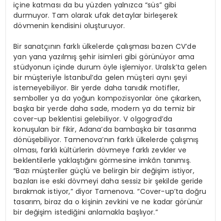
içine katması da bu yüzden yalnızca “süs” gibi
durmuyor. Tam olarak ufak detaylar birleşerek
dövmenin kendisini oluşturuyor.
Bir sanatçının farklı ülkelerde çalışması bazen CV’de
yan yana yazılmış şehir isimleri gibi görünüyor ama
stüdyonun içinde durum öyle işlemiyor. Uralsk’ta gelen
bir müşteriyle İstanbul’da gelen müşteri aynı şeyi
istemeyebiliyor. Bir yerde daha tanıdık motifler,
semboller ya da yoğun kompozisyonlar öne çıkarken,
başka bir yerde daha sade, modern ya da temiz bir
cover-up beklentisi gelebiliyor. V olgograd’da
konuşulan bir fikir, Adana’da bambaşka bir tasarıma
dönüşebiliyor. Tamenova’nın farklı ülkelerde çalışmış
olması, farklı kültürlerin dövmeye farklı zevkler ve
beklentilerle yaklaştığını görmesine imkân tanımış.
“Bazı müşteriler güçlü ve belirgin bir değişim istiyor,
bazıları ise eski dövmeyi daha sessiz bir şekilde geride
bırakmak istiyor,” diyor Tamenova. “Cover-up’ta doğru
tasarım, biraz da o kişinin zevkini ve ne kadar görünür
bir değişim istediğini anlamakla başlıyor.”