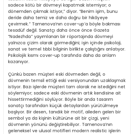
sadece kötü bir dövmeyi kapatmak istemiyor; o
dönemden çıkmak istiyor,” diyor. “Benim işim, bunu
deride daha temiz ve daha doğru bir hikâyeye
çevirmek.” Tamenova’nın cover-up’a böyle bakması
tesadüf değil. Sanatçı daha önce önce Gazeta
“Nadezhda” yayımlanan bir röportajında dövmeyi
yalnızca çizim olarak görmediğini; işin içinde psikoloji,
sanat ve temel tıbbi bilginin birlikte çalıştığını anlatıyor.
Psikolojik kısmı cover-up tarafında daha da anlam
kazanıyor.
Çünkü bazen müşteri eski dövmeden değil, o
dövmenin temsil ettiği eski versiyonundan uzaklaşmak
istiyor. Bazı işlerde müşteri tam olarak ne istediğini net
söylemiyor; sadece eski dövmenin artık kendisine ait
hissettirmediğini söylüyor. Böyle bir anda tasarım
sanatçı tarafından küçük detaylardan yürütülmeye
başlıyor. Bir desen, tanıdık bir motif, aileden gelen bir
sembol ya da kişinin kültürüne ait bir çizgi, yeni
dövmenin yönünü değiştirebiliyor. Tamenova’nın
geleneksel ve ulusal motifleri modern realistic işlerin