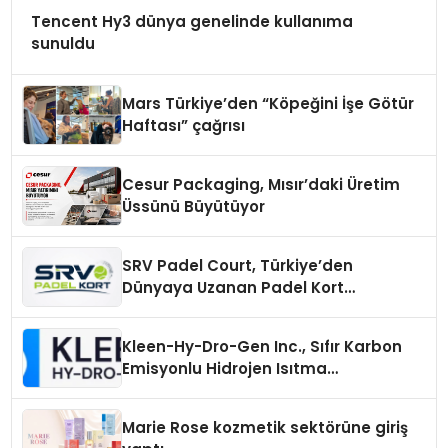
Tencent Hy3 dünya genelinde kullanıma
sunuldu
Mars Türkiye’den “Köpeğini İşe Götür
Haftası” çağrısı
Cesur Packaging, Mısır’daki Üretim
Üssünü Büyütüyor
SRV Padel Court, Türkiye’den
Dünyaya Uzanan Padel Kort
Üretiminde Güvenin Adresi
Kleen-Hy-Dro-Gen Inc., Sıfır Karbon
Emisyonlu Hidrojen Isıtma
Teknolojisinde ISO ve TSSA
Düzenleyici Onaylarını Aldı
Marie Rose kozmetik sektörüne giriş