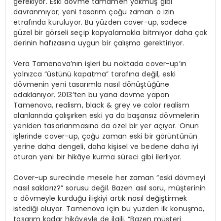
gerekiyor. Eski dövme tamamen yokmuş gibi
davranmıyor; yeni tasarım çoğu zaman o izin
etrafında kuruluyor. Bu yüzden cover-up, sadece
güzel bir görseli seçip kopyalamakla bitmiyor daha çok
derinin hafızasına uygun bir çalışma gerektiriyor.
Vera Tamenova’nın işleri bu noktada cover-up’ın
yalnızca “üstünü kapatma” tarafına değil, eski
dövmenin yeni tasarımla nasıl dönüştüğüne
odaklanıyor. 2013’ten bu yana dövme yapan
Tamenova, realism, black & grey ve color realism
alanlarında çalışırken eski ya da başarısız dövmelerin
yeniden tasarlanmasına da özel bir yer açıyor. Onun
işlerinde cover-up, çoğu zaman eski bir görüntünün
yerine daha dengeli, daha kişisel ve bedene daha iyi
oturan yeni bir hikâye kurma süreci gibi ilerliyor.
Cover-up sürecinde mesele her zaman “eski dövmeyi
nasıl saklarız?” sorusu değil. Bazen asıl soru, müşterinin
o dövmeyle kurduğu ilişkiyi artık nasıl değiştirmek
istediği oluyor. Tamenova için bu yüzden ilk konuşma,
tasarım kadar hikâyeyle de ilgili. “Bazen müşteri