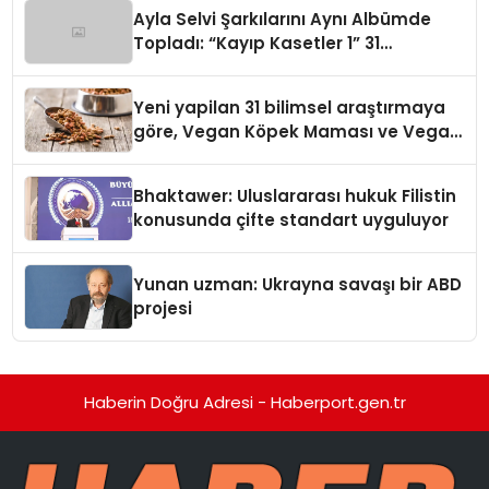
hedefliyor
Ayla Selvi Şarkılarını Aynı Albümde
Topladı: “Kayıp Kasetler 1” 31
Temmuz’da Yayında
Yeni yapilan 31 bilimsel araştırmaya
göre, Vegan Köpek Maması ve Vegan
Kedi Mamasının İyi Sindirildiğini
Ortaya Koydu
Bhaktawer: Uluslararası hukuk Filistin
konusunda çifte standart uyguluyor
Yunan uzman: Ukrayna savaşı bir ABD
projesi
Haberin Doğru Adresi - Haberport.gen.tr