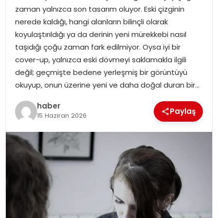
zaman yalnızca son tasarım oluyor. Eski çizginin
nerede kaldığı, hangi alanların bilinçli olarak
SPOR
koyulaştırıldığı ya da derinin yeni mürekkebi nasıl
taşıdığı çoğu zaman fark edilmiyor. Oysa iyi bir
EĞITIM
cover-up, yalnızca eski dövmeyi saklamakla ilgili
değil; geçmişte bedene yerleşmiş bir görüntüyü
OTOMOBIL
okuyup, onun üzerine yeni ve daha doğal duran bir…
TEKNOLOJI
haber
Paylaş
15 Haziran 2026
EKONOMI