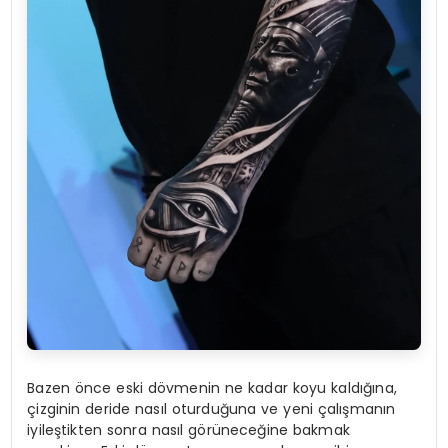
Bazen önce eski dövmenin ne kadar koyu kaldığına,
çizginin deride nasıl oturduğuna ve yeni çalışmanın
iyileştikten sonra nasıl görüneceğine bakmak