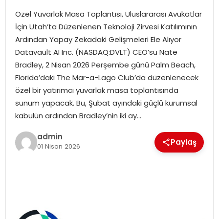
Özel Yuvarlak Masa Toplantısı, Uluslararası Avukatlar
SPOR
İçin Utah’ta Düzenlenen Teknoloji Zirvesi Katılımının
Ardından Yapay Zekadaki Gelişmeleri Ele Alıyor
EĞITIM
Datavault AI Inc. (NASDAQ:DVLT) CEO’su Nate
Bradley, 2 Nisan 2026 Perşembe günü Palm Beach,
OTOMOBIL
Florida’daki The Mar-a-Lago Club’da düzenlenecek
özel bir yatırımcı yuvarlak masa toplantısında
TEKNOLOJI
sunum yapacak. Bu, Şubat ayındaki güçlü kurumsal
kabulün ardından Bradley’nin iki ay…
EKONOMI
admin
Paylaş
01 Nisan 2026