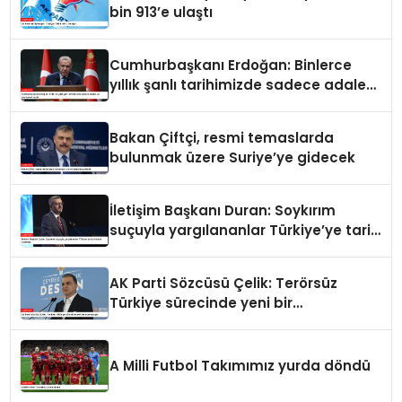
bin 913’e ulaştı
Cumhurbaşkanı Erdoğan: Binlerce
yıllık şanlı tarihimizde sadece adalet
ve merhamet vardır
Bakan Çiftçi, resmi temaslarda
bulunmak üzere Suriye’ye gidecek
İletişim Başkanı Duran: Soykırım
suçuyla yargılananlar Türkiye’ye tarih
dersi veremez
AK Parti Sözcüsü Çelik: Terörsüz
Türkiye sürecinde yeni bir
aşamadayız
A Milli Futbol Takımımız yurda döndü