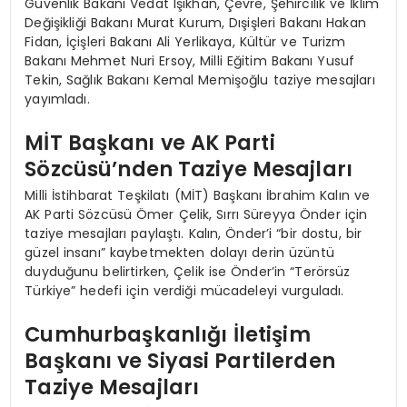
Güvenlik Bakanı Vedat Işıkhan, Çevre, Şehircilik ve İklim
Değişikliği Bakanı Murat Kurum, Dışişleri Bakanı Hakan
Fidan, İçişleri Bakanı Ali Yerlikaya, Kültür ve Turizm
Bakanı Mehmet Nuri Ersoy, Milli Eğitim Bakanı Yusuf
Tekin, Sağlık Bakanı Kemal Memişoğlu taziye mesajları
yayımladı.
MİT Başkanı ve AK Parti
Sözcüsü’nden Taziye Mesajları
Milli İstihbarat Teşkilatı (MİT) Başkanı İbrahim Kalın ve
AK Parti Sözcüsü Ömer Çelik, Sırrı Süreyya Önder için
taziye mesajları paylaştı. Kalın, Önder’i “bir dostu, bir
güzel insanı” kaybetmekten dolayı derin üzüntü
duyduğunu belirtirken, Çelik ise Önder’in “Terörsüz
Türkiye” hedefi için verdiği mücadeleyi vurguladı.
Cumhurbaşkanlığı İletişim
Başkanı ve Siyasi Partilerden
Taziye Mesajları