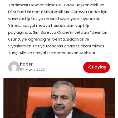
Yardımcısı Cevdet Yılmaz’ın, TBMM Başkanvekili ve
DEM Parti İstanbul Milletvekili Sırrı Süreyya Önder için
SPOR
yayımladığı taziye mesajı büyük yankı uyandırdı.
Yılmaz, sosyal medya hesabından yaptığı
EĞITIM
paylaşımda, Sırrı Süreyya Önder’in vefatını “derin bir
üzüntüyle öğrendiğini” belirtti. Bakanlar ve
OTOMOBIL
Siyasilerden Taziye Mesajları Adalet Bakanı Yılmaz
Tunç, Aile ve Sosyal Hizmetler Bakanı Mahinur…
TEKNOLOJI
haber
Paylaş
EKONOMI
04 Mayıs 2025