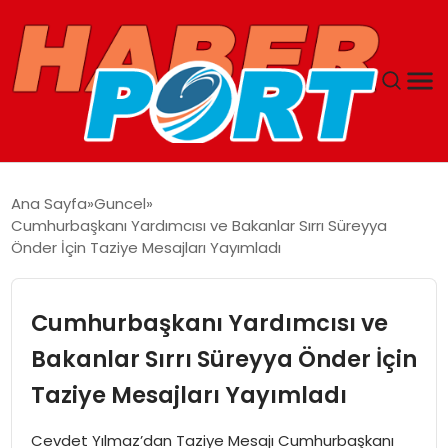
ANASAYFA
Ana Sayfa
Guncel
Cumhurbaşkanı Yardımcısı ve Bakanlar Sırrı Süreyya
GUNCEL
Önder İçin Taziye Mesajları Yayımladı
YAŞAM
Cumhurbaşkanı Yardımcısı ve
SAĞLIK
Bakanlar Sırrı Süreyya Önder İçin
Taziye Mesajları Yayımladı
SPOR
Cevdet Yılmaz’dan Taziye Mesajı Cumhurbaşkanı
MAGAZIN