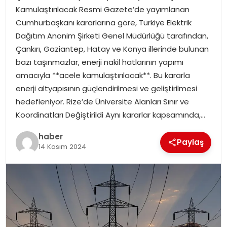
Kamulaştırılacak Resmi Gazete’de yayımlanan
Cumhurbaşkanı kararlarına göre, Türkiye Elektrik
SPOR
Dağıtım Anonim Şirketi Genel Müdürlüğü tarafından,
Çankırı, Gaziantep, Hatay ve Konya illerinde bulunan
EĞITIM
bazı taşınmazlar, enerji nakil hatlarının yapımı
amacıyla **acele kamulaştırılacak**. Bu kararla
OTOMOBIL
enerji altyapısının güçlendirilmesi ve geliştirilmesi
hedefleniyor. Rize’de Üniversite Alanları Sınır ve
TEKNOLOJI
Koordinatları Değiştirildi Aynı kararlar kapsamında,…
EKONOMI
haber
Paylaş
14 Kasım 2024