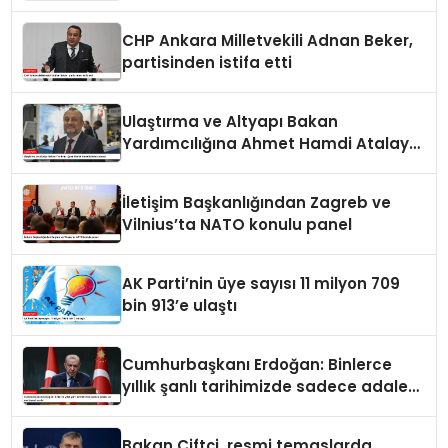
paylaşımı
CHP Ankara Milletvekili Adnan Beker,
partisinden istifa etti
Ulaştırma ve Altyapı Bakan
Yardımcılığına Ahmet Hamdi Atalay
atandı
İletişim Başkanlığından Zagreb ve
Vilnius’ta NATO konulu panel
AK Parti’nin üye sayısı 11 milyon 709
bin 913’e ulaştı
Cumhurbaşkanı Erdoğan: Binlerce
yıllık şanlı tarihimizde sadece adalet
ve merhamet vardır
Bakan Çiftçi, resmi temaslarda