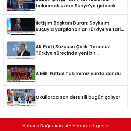
bulunmak üzere Suriye’ye gidecek
İletişim Başkanı Duran: Soykırım
suçuyla yargılananlar Türkiye’ye tarih
dersi veremez
AK Parti Sözcüsü Çelik: Terörsüz
Türkiye sürecinde yeni bir
aşamadayız
A Milli Futbol Takımımız yurda döndü
Okullarda son ders zili bugün çalıyor
Haberin Doğru Adresi - Haberport.gen.tr