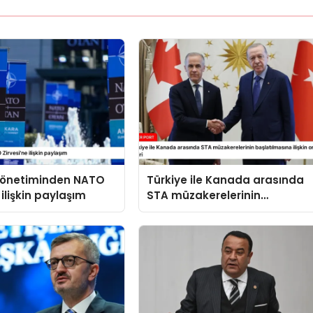
 yönetiminden NATO
Türkiye ile Kanada arasında
 ilişkin paylaşım
STA müzakerelerinin
başlatılmasına ilişkin ortak
bildiri