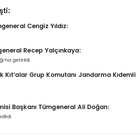
ti:
general Cengiz Yıldız:
eneral Recep Yalçınkaya:
’na getirildi.
k Kıt’alar Grup Komutanı Jandarma Kıdemli
isi Başkanı Tümgeneral Ali Doğan:
ildi.