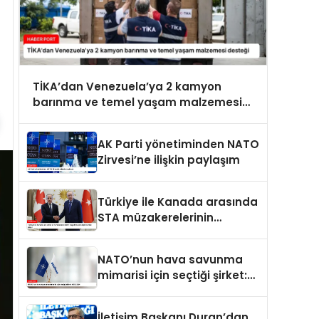
TİKA’dan Venezuela’ya 2 kamyon
barınma ve temel yaşam malzemesi
desteği
AK Parti yönetiminden NATO
Zirvesi’ne ilişkin paylaşım
Türkiye ile Kanada arasında
STA müzakerelerinin
başlatılmasına ilişkin ortak
bildiri
NATO’nun hava savunma
mimarisi için seçtiği şirket:
ASELSAN
İletişim Başkanı Duran’dan