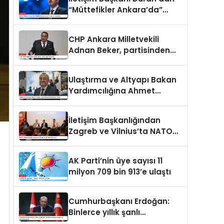
“Müttefikler Ankara’da”
programı paylaşımı
CHP Ankara Milletvekili
Adnan Beker, partisinden
istifa etti
Ulaştırma ve Altyapı Bakan
Yardımcılığına Ahmet
Hamdi Atalay atandı
İletişim Başkanlığından
Zagreb ve Vilnius’ta NATO
konulu panel
AK Parti’nin üye sayısı 11
milyon 709 bin 913’e ulaştı
Cumhurbaşkanı Erdoğan:
Binlerce yıllık şanlı
tarihimizde sadece adalet