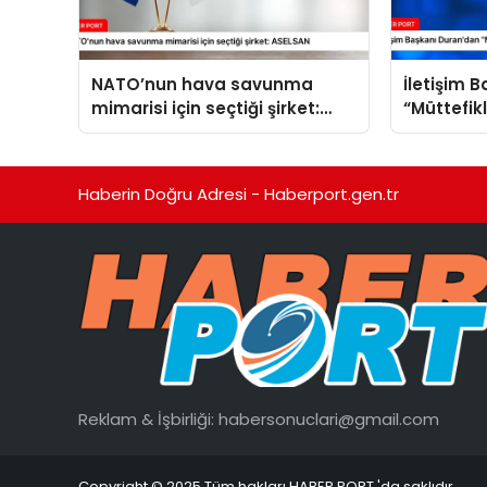
NATO’nun hava savunma
İletişim 
mimarisi için seçtiği şirket:
“Müttefik
ASELSAN
programı
Haberin Doğru Adresi - Haberport.gen.tr
Reklam & İşbirliği:
habersonuclari@gmail.com
Copyright © 2025 Tüm hakları HABER PORT 'da saklıdır.