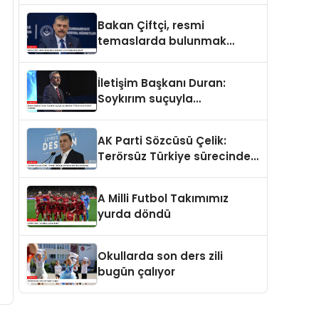
ve merhamet vardır
Bakan Çiftçi, resmi
temaslarda bulunmak
üzere Suriye’ye gidecek
İletişim Başkanı Duran:
Soykırım suçuyla
yargılananlar Türkiye’ye
tarih dersi veremez
AK Parti Sözcüsü Çelik:
Terörsüz Türkiye sürecinde
yeni bir aşamadayız
A Milli Futbol Takımımız
yurda döndü
Okullarda son ders zili
bugün çalıyor