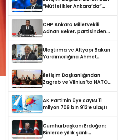
“Müttefikler Ankara’da”
programı paylaşımı
CHP Ankara Milletvekili
Adnan Beker, partisinden
istifa etti
Ulaştırma ve Altyapı Bakan
Yardımcılığına Ahmet
Hamdi Atalay atandı
İletişim Başkanlığından
Zagreb ve Vilnius’ta NATO
konulu panel
AK Parti’nin üye sayısı 11
milyon 709 bin 913’e ulaştı
Cumhurbaşkanı Erdoğan:
Binlerce yıllık şanlı
tarihimizde sadece adalet