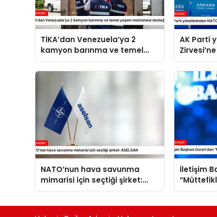
TİKA’dan Venezuela’ya 2
AK Parti
kamyon barınma ve temel
Zirvesi’ne
yaşam malzemesi desteği
NATO’nun hava savunma
İletişim 
mimarisi için seçtiği şirket:
“Müttefik
ASELSAN
programı