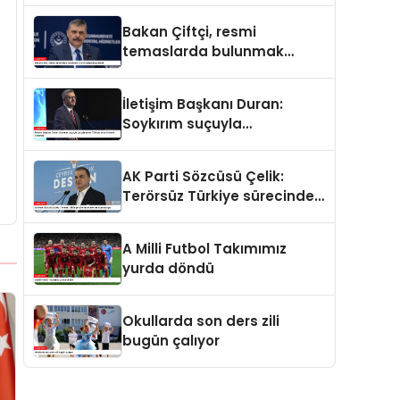
ve merhamet vardır
Bakan Çiftçi, resmi
temaslarda bulunmak
üzere Suriye’ye gidecek
İletişim Başkanı Duran:
Soykırım suçuyla
yargılananlar Türkiye’ye
tarih dersi veremez
AK Parti Sözcüsü Çelik:
Terörsüz Türkiye sürecinde
yeni bir aşamadayız
A Milli Futbol Takımımız
yurda döndü
Okullarda son ders zili
bugün çalıyor