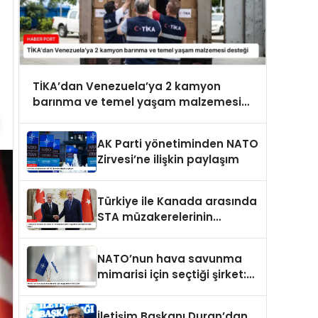
TİKA’dan Venezuela’ya 2 kamyon
barınma ve temel yaşam malzemesi
desteği
AK Parti yönetiminden NATO
Zirvesi’ne ilişkin paylaşım
Türkiye ile Kanada arasında
STA müzakerelerinin
başlatılmasına ilişkin ortak
bildiri
NATO’nun hava savunma
mimarisi için seçtiği şirket:
ASELSAN
İletişim Başkanı Duran’dan