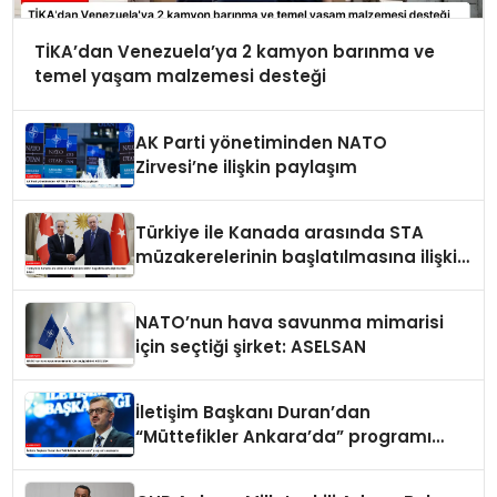
TİKA’dan Venezuela’ya 2 kamyon barınma ve
temel yaşam malzemesi desteği
AK Parti yönetiminden NATO
Zirvesi’ne ilişkin paylaşım
Türkiye ile Kanada arasında STA
müzakerelerinin başlatılmasına ilişkin
ortak bildiri
NATO’nun hava savunma mimarisi
için seçtiği şirket: ASELSAN
İletişim Başkanı Duran’dan
“Müttefikler Ankara’da” programı
paylaşımı