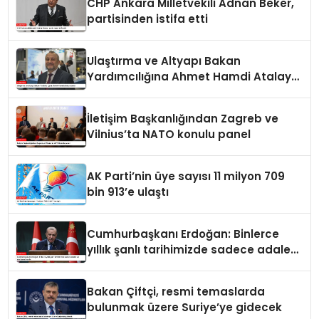
CHP Ankara Milletvekili Adnan Beker,
partisinden istifa etti
Ulaştırma ve Altyapı Bakan
Yardımcılığına Ahmet Hamdi Atalay
atandı
İletişim Başkanlığından Zagreb ve
Vilnius’ta NATO konulu panel
AK Parti’nin üye sayısı 11 milyon 709
bin 913’e ulaştı
Cumhurbaşkanı Erdoğan: Binlerce
yıllık şanlı tarihimizde sadece adalet
ve merhamet vardır
Bakan Çiftçi, resmi temaslarda
bulunmak üzere Suriye’ye gidecek