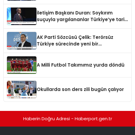
İletişim Başkanı Duran: Soykırım
suçuyla yargılananlar Türkiye’ye tarih
dersi veremez
AK Parti Sözcüsü Çelik: Terörsüz
Türkiye sürecinde yeni bir
aşamadayız
A Milli Futbol Takımımız yurda döndü
Okullarda son ders zili bugün çalıyor
Haberin Doğru Adresi - Haberport.gen.tr