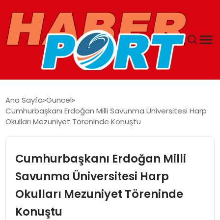
ANASAYFA
Ana Sayfa
Guncel
Cumhurbaşkanı Erdoğan Milli Savunma Üniversitesi Harp
GUNCEL
Okulları Mezuniyet Töreninde Konuştu
YAŞAM
Cumhurbaşkanı Erdoğan Milli
SAĞLIK
Savunma Üniversitesi Harp
Okulları Mezuniyet Töreninde
SPOR
Konuştu
MAGAZIN