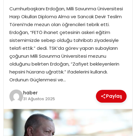
Cumhurbaşkanı Erdoğan, Milli Savunma Üniversitesi
SPOR
Harp Okulları Diploma Alma ve Sancak Devir Teslim
Töreni’nde mezun olan öğrencileri tebrik etti.
EĞITIM
Erdoğan, “FETÖ ihanet çetesinin askeri eğitim
sistemimizde sebep olduğu tahribatı ziyadesiyle
OTOMOBIL
telafi ettik.” dedi. TSK’da görev yapan subayların
çoğunun Milli Savunma Üniversitesi mezunu
TEKNOLOJI
olduğunu belirten Erdoğan, “Zafiyet bekleyenlerin
hepsini hüsrana uğrattık.” ifadelerini kullandı.
EKONOMI
Ordunun Güçlenmesi ve…
haber
Paylaş
31 Ağustos 2025