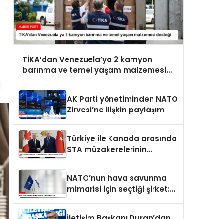
TİKA’dan Venezuela’ya 2 kamyon
barınma ve temel yaşam malzemesi
desteği
AK Parti yönetiminden NATO
Zirvesi’ne ilişkin paylaşım
Türkiye ile Kanada arasında
STA müzakerelerinin
başlatılmasına ilişkin ortak
bildiri
NATO’nun hava savunma
mimarisi için seçtiği şirket:
ASELSAN
İletişim Başkanı Duran’dan