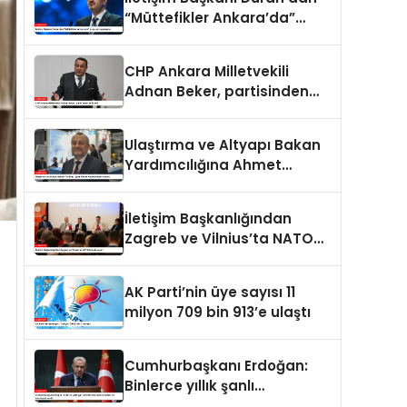
“Müttefikler Ankara’da”
programı paylaşımı
CHP Ankara Milletvekili
Adnan Beker, partisinden
istifa etti
Ulaştırma ve Altyapı Bakan
Yardımcılığına Ahmet
Hamdi Atalay atandı
İletişim Başkanlığından
Zagreb ve Vilnius’ta NATO
konulu panel
AK Parti’nin üye sayısı 11
milyon 709 bin 913’e ulaştı
Cumhurbaşkanı Erdoğan:
Binlerce yıllık şanlı
tarihimizde sadece adalet