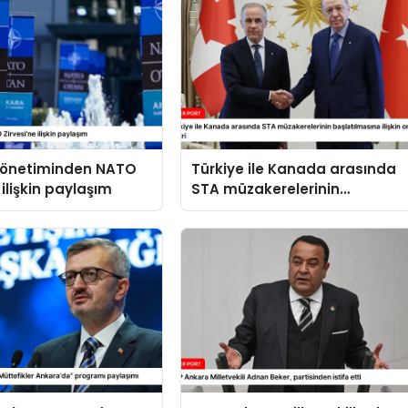
 yönetiminden NATO
Türkiye ile Kanada arasında
 ilişkin paylaşım
STA müzakerelerinin
başlatılmasına ilişkin ortak
bildiri