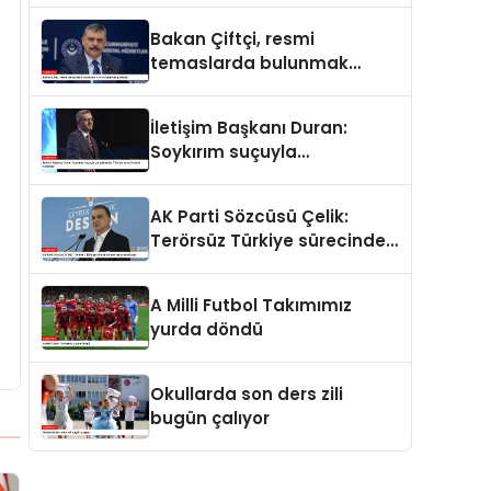
ve merhamet vardır
Bakan Çiftçi, resmi
temaslarda bulunmak
üzere Suriye’ye gidecek
İletişim Başkanı Duran:
Soykırım suçuyla
yargılananlar Türkiye’ye
tarih dersi veremez
AK Parti Sözcüsü Çelik:
Terörsüz Türkiye sürecinde
yeni bir aşamadayız
A Milli Futbol Takımımız
yurda döndü
Okullarda son ders zili
bugün çalıyor