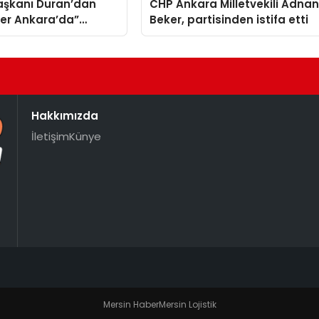
Başkanı Duran’dan
CHP Ankara Milletvekili Adna
ler Ankara’da”
Beker, partisinden istifa etti
 paylaşımı
Hakkımızda
İletişim
Künye
Mersin Haber
Mersin Lojistik