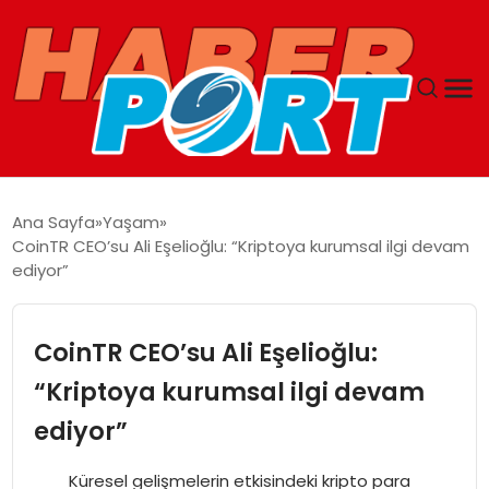
ANASAYFA
Ana Sayfa
Yaşam
CoinTR CEO’su Ali Eşelioğlu: “Kriptoya kurumsal ilgi devam
GUNCEL
ediyor”
YAŞAM
CoinTR CEO’su Ali Eşelioğlu:
SAĞLIK
“Kriptoya kurumsal ilgi devam
ediyor”
SPOR
Küresel gelişmelerin etkisindeki kripto para
MAGAZIN