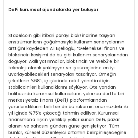
DeFi kurumsal ajandalarda yer buluyor
Stabelcoin gibi itibari parayı blokzincirine taşıyan
enstrümanların çoğalmasıyla kullanım senaryolarının
arttığını kaydeden Ali Eşelioğlu, “Geleneksel finans ve
blokzinciri kesişimi de bu gibi kullanım senaryolarından
doğuyor. Akıllı yatırımcılar, blokzinciri ve Web3’e bir
teknoloji olarak yaklaşıyor ve iş süreçlerine en iyi
uyarlayabilecekleri senaryoları tasarlıyor. Örneğin
şirketlerin %68’i, iç işlerinde nakit yönetimi için
stabilcoin’leri kullandıklarını söylüyor. Öte yandan
halihazırda kurumsal kullanıcıların yalnızca dörtte biri
merkeziyetsiz finans (DeFi) platformlarından
yararlandıklarını belirtse de bu rakamın önümüzdeki iki
yıl içinde %75’e çıkacağı tahmin ediliyor. Kurumsal
finansmana ilişkin yenilikçi yollar sunan DeFi, pazar
alanını ve sahasını günden güne genişletiyor. Tüm
bunlar, küresel düzenleyici ortamın belirginleşeceğine