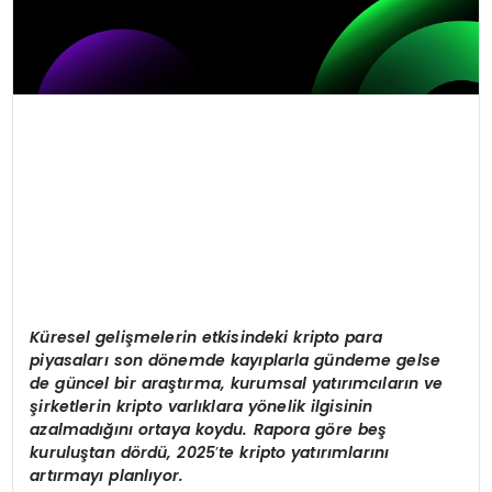
Küresel gelişmelerin etkisindeki kripto para
piyasaları
son d
ö
nemde kayıplarla gündeme gelse
de güncel bir araştırma, kurumsal yatırımcıların ve
şirketlerin kripto varlıklara y
ö
nelik ilgisinin
azalmadığını ortaya koydu. Rapora g
ö
re be
ş
kuruluştan d
ö
rdü, 2025
’
te kripto yatırımlarını
artırmayı planlıyor.