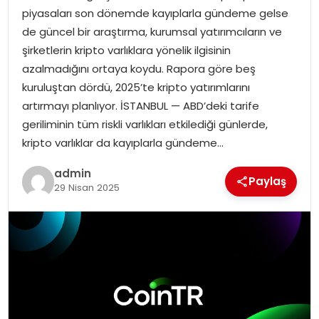
piyasaları son dönemde kayıplarla gündeme gelse
de güncel bir araştırma, kurumsal yatırımcıların ve
SPOR
şirketlerin kripto varlıklara yönelik ilgisinin
azalmadığını ortaya koydu. Rapora göre beş
EĞITIM
kuruluştan dördü, 2025’te kripto yatırımlarını
artırmayı planlıyor. İSTANBUL — ABD’deki tarife
OTOMOBIL
geriliminin tüm riskli varlıkları etkilediği günlerde,
kripto varlıklar da kayıplarla gündeme…
TEKNOLOJI
admin
Paylaş
EKONOMI
29 Nisan 2025