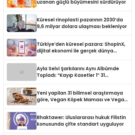
uzanan güçlü büyümesini sürdürüyor
Küresel rinoplasti pazarının 2030’da
9,6 milyar dolara ulaşması bekleniyor
Türkiye’den küresel pazara: ShopinX,
dijital ekonomi ile gerçek dünya
alışverişini bir araya getirmeyi
hedefliyor
Ayla Selvi Şarkılarını Aynı Albümde
Topladı: “Kayıp Kasetler 1” 31
Temmuz’da Yayında
Yeni yapilan 31 bilimsel araştırmaya
göre, Vegan Köpek Maması ve Vegan
Kedi Mamasının İyi Sindirildiğini
Ortaya Koydu
Bhaktawer: Uluslararası hukuk Filistin
konusunda çifte standart uyguluyor