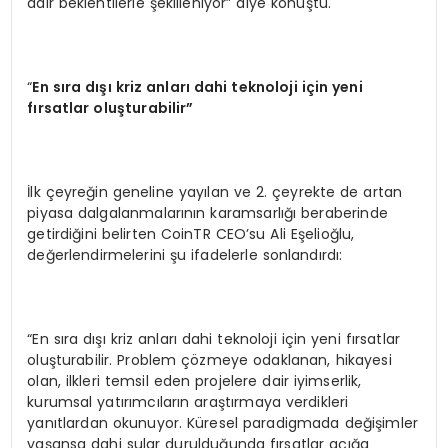
dair beklentilerle şekilleniyor” diye konuştu.
“
En s
ı
ra d
ışı kriz anları dahi teknoloji için yeni
fırsatlar oluşturabilir”
İlk çeyreğin geneline yayılan ve 2. çeyrekte de artan
piyasa dalgalanmalarının karamsarlığı beraberinde
getirdiğini belirten CoinTR CEO’su Ali Eşelioğlu,
değerlendirmelerini şu ifadelerle sonlandırdı:
“En sıra dışı kriz anları dahi teknoloji için yeni fırsatlar
oluşturabilir. Problem çözmeye odaklanan, hikayesi
olan, ilkleri temsil eden projelere dair iyimserlik,
kurumsal yatırımcıların araştırmaya verdikleri
yanıtlardan okunuyor. Küresel paradigmada değişimler
yaşansa dahi sular durulduğunda fırsatlar açığa