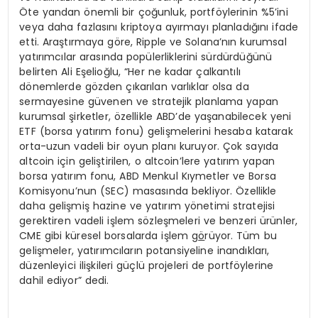
Öte yandan önemli bir çoğunluk, portföylerinin %5’ini
veya daha fazlasını kriptoya ayırmayı planladığını ifade
etti. Araştırmaya göre, Ripple ve Solana’nın kurumsal
yatırımcılar arasında popülerliklerini sürdürdüğünü
belirten Ali Eşelioğlu, “Her ne kadar çalkantılı
dönemlerde gözden çıkarılan varlıklar olsa da
sermayesine güvenen ve stratejik planlama yapan
kurumsal şirketler, özellikle ABD’de yaşanabilecek yeni
ETF (borsa yatırım fonu) gelişmelerini hesaba katarak
orta-uzun vadeli bir oyun planı kuruyor. Çok sayıda
altcoin için geliştirilen, o altcoin’lere yatırım yapan
borsa yatırım fonu, ABD Menkul Kıymetler ve Borsa
Komisyonu’nun (SEC) masasında bekliyor. Özellikle
daha gelişmiş hazine ve yatırım yönetimi stratejisi
gerektiren vadeli işlem sözleşmeleri ve benzeri ürünler,
CME gibi küresel borsalarda işlem g
ö
rüyor. Tüm bu
gelişmeler, yatırımcıların potansiyeline inandıkları,
düzenleyici ilişkileri güçlü projeleri de portföylerine
dahil ediyor” dedi.