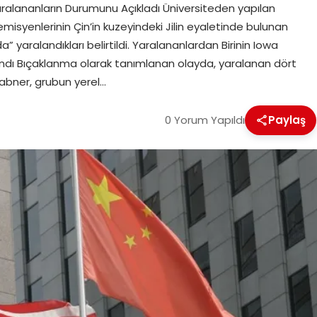
aralananların Durumunu Açıkladı Üniversiteden yapılan
isyenlerinin Çin’in kuzeyindeki Jilin eyaletinde bulunan
a” yaralandıkları belirtildi. Yaralananlardan Birinin Iowa
andı Bıçaklanma olarak tanımlanan olayda, yaralanan dört
Zabner, grubun yerel…
0 Yorum Yapıldı
Paylaş