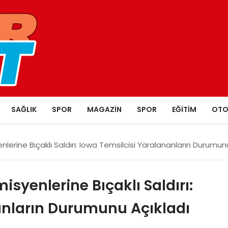
SAĞLIK
SPOR
MAGAZIN
SPOR
EĞITIM
OTO
lerine Bıçaklı Saldırı: Iowa Temsilcisi Yaralananların Durumun
syenlerine Bıçaklı Saldırı:
anların Durumunu Açıkladı