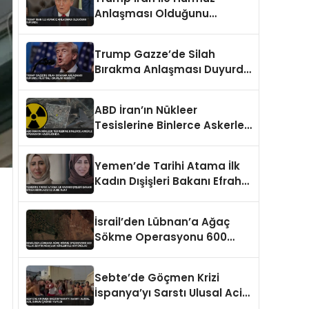
Anlaşması Olduğunu
Duyurdu
Trump Gazze’de Silah
Bırakma Anlaşması Duyurdu
Filistinli Gruplar Reddetti
ABD İran’ın Nükleer
Tesislerine Binlerce Askerle
Operasyon Hazırlığında
Yemen’de Tarihi Atama İlk
Kadın Dışişleri Bakanı Efrah
Abdulaziz ez-Zube Oldu
İsrail’den Lübnan’a Ağaç
Sökme Operasyonu 600
Yıllık Zeytin Ağaçları
Kökleriyle Götürüldü
Sebte’de Göçmen Krizi
İspanya’yı Sarstı Ulusal Acil
Durum Çağrısı Yapıldı