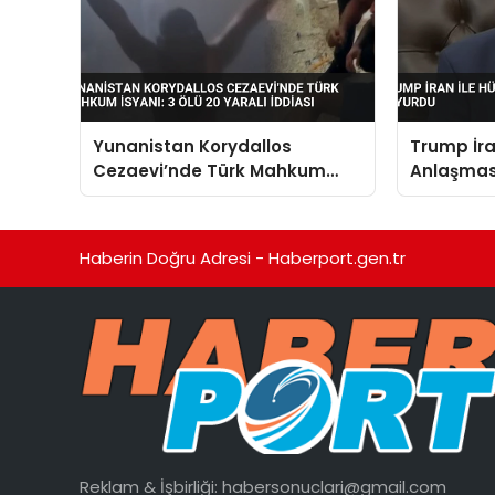
Yunanistan Korydallos
Trump İra
Cezaevi’nde Türk Mahkum
Anlaşmas
İsyanı: 3 Ölü 20 Yaralı İddiası
Haberin Doğru Adresi - Haberport.gen.tr
Reklam & İşbirliği:
habersonuclari@gmail.com