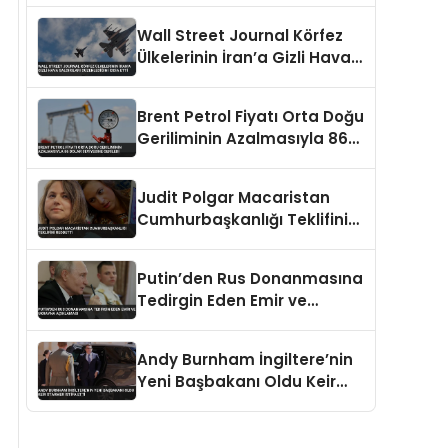
Wall Street Journal Körfez
Ülkelerinin İran’a Gizli Hava
Saldırıları Düzenlediğini
İddia Etti
Brent Petrol Fiyatı Orta Doğu
Geriliminin Azalmasıyla 86
Dolar Seviyesine Geriledi
Judit Polgar Macaristan
Cumhurbaşkanlığı Teklifini
Reddetti
Putin’den Rus Donanmasına
Tedirgin Eden Emir ve
Ukrayna Açıklaması
Andy Burnham İngiltere’nin
Yeni Başbakanı Oldu Keir
Starmer İstifa Etti