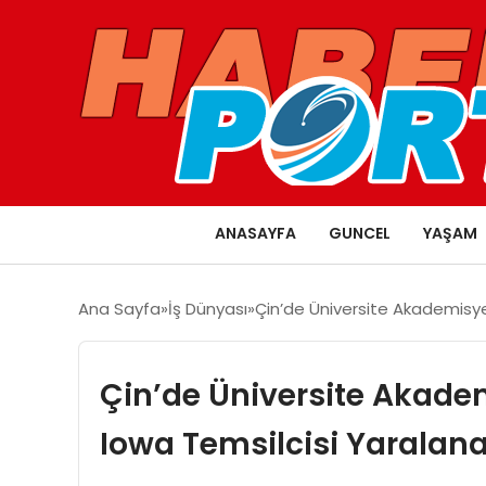
ANASAYFA
GUNCEL
YAŞAM
Ana Sayfa
İş Dünyası
Çin’de Üniversite Akademisyen
Çin’de Üniversite Akademi
Iowa Temsilcisi Yaralan