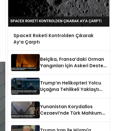
SpaceX Roketi Kontrolden Çıkarak
Ay’a Çarptı
Belçika, Fransa’daki Orman
Yangınları İçin Askeri Destek
Gönderdi
Trump’ın Helikopteri Yolcu
Uçağına Tehlikeli Yaklaştı
Hava Trafik Kontrolüyle
İletişim Kurulamadı
Yunanistan Korydallos
Cezaevi’nde Türk Mahkum
İsyanı: 3 Ölü 20 Yaralı İddiası
Trump İran ile Hürmüz