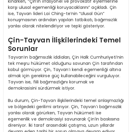
kınarken, “Çin’in irrasyonel ve provokatif eylemlerine
karşı ulusal egemenliği koruyacaklarını” açıkladı. Çin
ise, Tayvan lideri Lai Ching-te’nin “Ulusal Gün”
konuşmasının ardından yapılan tatbikatı, bağımsızlık
yanlısı olarak nitelendiriyor ve tepki gösteriyor.
Çin-Tayvan İlişkilerindeki Temel
Sorunlar
Tayvan’ın bağımsızlık iddiaları, Çin Halk Cumhuriyeti’nin
tek meşru hükümet olduğunu savunan Çin tarafından
kabul görmüyor. Çin, Tayvan’ı kendi egemenliği altına
almak için gerekirse güç kullanabileceğini vurguluyor.
Tayvan ise, fiili bağımsızlığını korumak ve
demokrasisini sürdürmek istiyor.
Bu durum, Çin-Tayvan ilişkilerindeki temel anlaşmazlığı
ve bölgedeki gerilimi artırıyor. Çin, Tayvan’ı bağımsızlık
yanlısı olarak görürken, Tayvan hükümeti ise
egemenlik ve demokrasiyi savunarak Çin’in baskısına
direniyor. İki taraf arasındaki çatışma, uzun yıllardır
devam eden tarihi bir sorun olmaya devam ediyor.