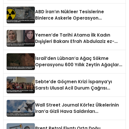
Reddetti
ABD İran’ın Nükleer Tesislerine
Binlerce Askerle Operasyon
Hazırlığında
Yemen’de Tarihi Atama İlk Kadın
Dışişleri Bakanı Efrah Abdulaziz ez-
Zube Oldu
İsrail’den Lübnan’a Ağaç Sökme
Operasyonu 600 Yıllık Zeytin Ağaçları
Kökleriyle Götürüldü
Sebte’de Göçmen Krizi İspanya’yı
Sarstı Ulusal Acil Durum Çağrısı
Yapıldı
Wall Street Journal Körfez Ülkelerinin
İran’a Gizli Hava Saldırıları
Düzenlediğini İddia Etti
Brent Petrol Fiyatı Orta Doğu