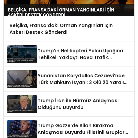
Belçika, Fransa’daki Orman Yangınları İçin
Askeri Destek Gönderdi
Trump’ın Helikopteri Yolcu Uçağına
Tehlikeli Yaklaştı Hava Trafik
Kontrolüyle İletişim Kurulamadı
Yunanistan Korydallos Cezaevi’nde
Türk Mahkum İsyanı: 3 Ölü 20 Yaralı
İddiası
Trump İran ile Hürmüz Anlaşması
Olduğunu Duyurdu
Trump Gazze’de Silah Bırakma
Anlaşması Duyurdu Filistinli Gruplar