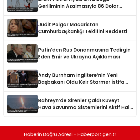
Geriliminin Azalmasıyla 86 Dolar
Seviyesine Geriledi
Judit Polgar Macaristan
Cumhurbaşkanlığı Teklifini Reddetti
Putin’den Rus Donanmasına Tedirgin
Eden Emir ve Ukrayna Açıklaması
Andy Burnham İngiltere’nin Yeni
Başbakanı Oldu Keir Starmer İstifa
Etti
Bahreyn’de Sirenler Çaldı Kuveyt
Hava Savunma Sistemlerini Aktif Hale
Getirdi
Haberin Doğru Adresi - Haberport.gen.tr