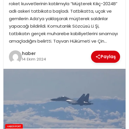
roket kuvvetlerinin katılımıyla “Müşterek Kılıç-2024B”
adlı askeri tatbikata başladı. Tatbikatta, uçak ve
SPOR
gemilerin Ada’ya yaklaşarak müşterek saldırılar
yapacağı bildirildi. Komutanlık Sözcüsü Li Şi,
EĞITIM
tatbikatın gerçek muharebe kabiliyetlerini sınamayı
amaçladığını belirtti. Tayvan Hükümeti ve Çin…
OTOMOBIL
haber
Paylaş
14 Ekim 2024
TEKNOLOJI
EKONOMI