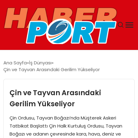
ANASAYFA
Ana Sayfa
İş Dünyası
Çin ve Tayvan Arasındaki Gerilim Yükseliyor
GUNCEL
YAŞAM
Çin ve Tayvan Arasındaki
Gerilim Yükseliyor
SAĞLIK
Çin Ordusu, Tayvan Boğazı’nda Müşterek Askeri
SPOR
Tatbikat Başlattı Çin Halk Kurtuluş Ordusu, Tayvan
Boğazı ve adanın çevresinde kara, hava, deniz ve
MAGAZIN