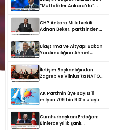
“Müttefikler Ankara’da”
programı paylaşımı
CHP Ankara Milletvekili
Adnan Beker, partisinden
istifa etti
Ulaştırma ve Altyapı Bakan
Yardımcılığına Ahmet
Hamdi Atalay atandı
İletişim Başkanlığından
Zagreb ve Vilnius’ta NATO
konulu panel
AK Parti’nin üye sayısı 11
milyon 709 bin 913’e ulaştı
Cumhurbaşkanı Erdoğan:
Binlerce yıllık şanlı
tarihimizde sadece adalet