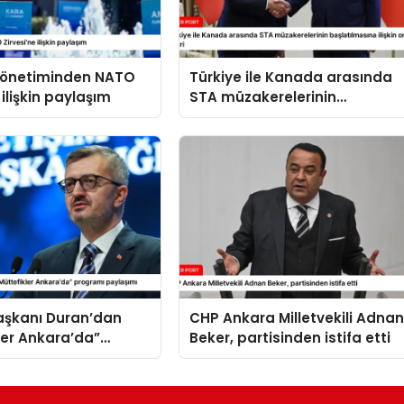
 yönetiminden NATO
Türkiye ile Kanada arasında
 ilişkin paylaşım
STA müzakerelerinin
başlatılmasına ilişkin ortak
bildiri
Başkanı Duran’dan
CHP Ankara Milletvekili Adna
ler Ankara’da”
Beker, partisinden istifa etti
 paylaşımı