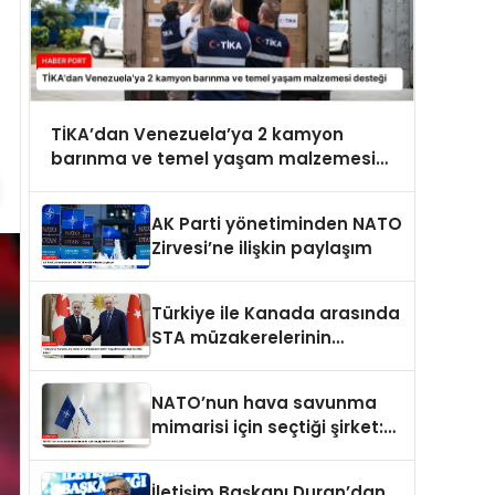
TİKA’dan Venezuela’ya 2 kamyon
barınma ve temel yaşam malzemesi
desteği
AK Parti yönetiminden NATO
Zirvesi’ne ilişkin paylaşım
Türkiye ile Kanada arasında
STA müzakerelerinin
başlatılmasına ilişkin ortak
bildiri
NATO’nun hava savunma
mimarisi için seçtiği şirket:
ASELSAN
İletişim Başkanı Duran’dan