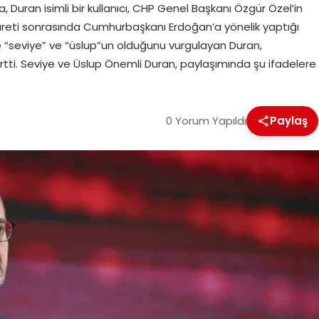
Duran isimli bir kullanıcı, CHP Genel Başkanı Özgür Özel’in
reti sonrasında Cumhurbaşkanı Erdoğan’a yönelik yaptığı
e “seviye” ve “üslup”un olduğunu vurgulayan Duran,
irtti. Seviye ve Üslup Önemli Duran, paylaşımında şu ifadelere
0 Yorum Yapıldı
Paylaş