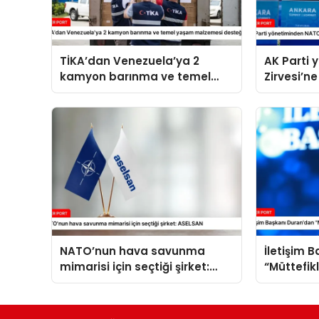
TİKA’dan Venezuela’ya 2
AK Parti
kamyon barınma ve temel
Zirvesi’ne
yaşam malzemesi desteği
NATO’nun hava savunma
İletişim 
mimarisi için seçtiği şirket:
“Müttefik
ASELSAN
programı