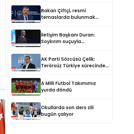
ve merhamet vardır
Bakan Çiftçi, resmi
temaslarda bulunmak
üzere Suriye’ye gidecek
İletişim Başkanı Duran:
Soykırım suçuyla
yargılananlar Türkiye’ye
tarih dersi veremez
AK Parti Sözcüsü Çelik:
Terörsüz Türkiye sürecinde
yeni bir aşamadayız
A Milli Futbol Takımımız
yurda döndü
Okullarda son ders zili
bugün çalıyor