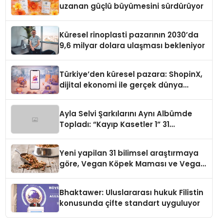
uzanan güçlü büyümesini sürdürüyor
Küresel rinoplasti pazarının 2030’da
9,6 milyar dolara ulaşması bekleniyor
Türkiye’den küresel pazara: ShopinX,
dijital ekonomi ile gerçek dünya
alışverişini bir araya getirmeyi
hedefliyor
Ayla Selvi Şarkılarını Aynı Albümde
Topladı: “Kayıp Kasetler 1” 31
Temmuz’da Yayında
Yeni yapilan 31 bilimsel araştırmaya
göre, Vegan Köpek Maması ve Vegan
Kedi Mamasının İyi Sindirildiğini
Ortaya Koydu
Bhaktawer: Uluslararası hukuk Filistin
konusunda çifte standart uyguluyor