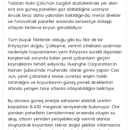
Talatan Gobi Çölü’nün rüzgârlı düzlüklerinde yer alan
sıra sıra güneş panelleri göz alabildiğine uzanıyor.
Ancak biraz daha yakından bakıldığında, metal direkler
ve fotovoltaik paneller arasında serbestçe dolaşıp
otlayan binlerce koyun görülebiliyor.
Tüm büyük fikirlerde olduğu gibi bu fikir de bir
ihtiyaçtan doğdu. Çölleşme, verimli otlakların azalması
nedeniyle hayvanlarının yem ihtiyacını sürekli dışarıdan
karşılamak zorunda kalan yerel çobanların geçim
kaynaklarını tehdit ediyordu. Huanghe Corporation’ın
Hainan Şubesi’nde mühendis olarak görev yapan Cao
Jun, yerel çobanlara tesise ücretsiz erişim hakkı
tanındığını ve koyunlarının güneş paneli direklerinin
altında yetişen taze otlarda otlayabildiğini belirtiyor.
Bu devasa güneş enerjisi sahasının elektrik üretim
kapasitesi 8.430 megavat seviyesinde bulunuyor. Öte
yandan panellerin temizlenmesi sırasında oluşan su
akışı, otların yeniden yetişebileceği verimli alanlar
oluşturarak koyunların tekrar doğal şekilde otlamasına