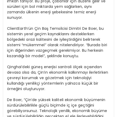
imkân tanıyor. Bu proje, çobanlar için düzenli gelir ve
sürüleri için bol miktarda yem sağlarken, aynı
zamanda ülkenin enerji şebekesine temiz enerji
sunuyor.
ClientEarth’ün Çin Baş Temsilcisi Dimitri De Boer, bu
sistemin yerel geçim kaynaklarını desteklerken
bölgedeki arazi kalitesini de iyileştirdiğini belirterek
sistemi “mükemmel” olarak nitelendiriyor. “Burada biri
için diğerinden vazgeçmek gerekmiyor. Bu herkesin
kazandığı bir model”, şeklinde konuştu.
Qinghai’deki güneş enerjisi santrali ölçek açısından
devasa olsa da, Çin’in ekonomik kalkınmayı ilerletirken
çevreyi korumak ve gözetmek için teknolojiyi
kullandığı yenilikçi yöntemlerin yalnızca küçük bir
örneğini oluşturuyor.
De Boer, “Çin’de yüksek kaliteli ekonomik büyümenin
sürdürülebilirlikle güçlü biçimde iç içe geçtiğini
görebiliyorsunuz. Teknolojik yenilik, ekonomik büyüme
ve sürdürülebilirliğin gerçekten el ele ilerleyebildiğini