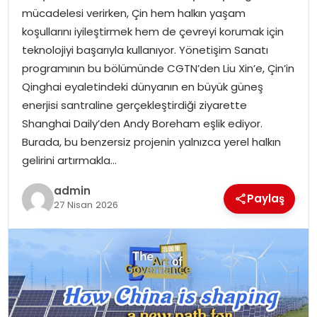
mücadelesi verirken, Çin hem halkın yaşam
koşullarını iyileştirmek hem de çevreyi korumak için
SPOR
teknolojiyi başarıyla kullanıyor. Yönetişim Sanatı
programının bu bölümünde CGTN’den Liu Xin’e, Çin’in
EĞITIM
Qinghai eyaletindeki dünyanın en büyük güneş
enerjisi santraline gerçekleştirdiği ziyarette
OTOMOBIL
Shanghai Daily’den Andy Boreham eşlik ediyor.
Burada, bu benzersiz projenin yalnızca yerel halkın
TEKNOLOJI
gelirini artırmakla…
EKONOMI
admin
Paylaş
27 Nisan 2026