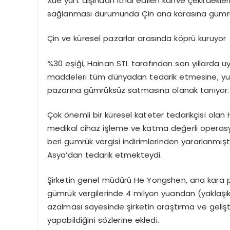
Xue yurt dışından ithal edilen kahve çekirdekl
sağlanması durumunda Çin ana karasına gümrüksü
Çin ve küresel pazarlar arasında köprü kuruyor
%30 eşiği, Hainan STL tarafından son yıllarda uy
maddeleri tüm dünyadan tedarik etmesine, yur
pazarına gümrüksüz satmasına olanak tanıyor.
Çok önemli bir küresel kateter tedarikçisi olan
medikal cihaz işleme ve katma değerli operasyo
beri gümrük vergisi indirimlerinden yararlanm
Asya’dan tedarik etmekteydi.
Şirketin genel müdürü He Yongshen, ana kara p
gümrük vergilerinde 4 milyon yuandan (yaklaşık 56
azalması sayesinde şirketin araştırma ve geliş
yapabildiğini sözlerine ekledi.