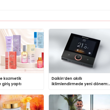
se kozmetik
Daikin’den akıllı
 giriş yaptı
iklimlendirmede yeni dönem:
Madoka Plus Türkiye’de