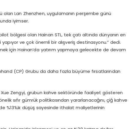
ektörü olan Lan Zhenzhen, uygulamanın perşembe günü
unda iyimser.
ilot bölgesi olan Hainan STL, tek çatı altında dünyanın en
yapıyor ve çok önemli bir alışveriş destinasyonu.” dedi.
t etmek için Hainan’da yatırım yapmaya gelecekte de devam
kphand (CP) Grubu da daha fazla büyüme fırsatlarından
an Xue Zengyi, grubun kahve sektöründe faaliyet gösteren
nelik sıfır gümrük politikasından yararlanacağını, çiğ kahve
e %13’lük düşüş sayesinde ithalat maliyetlerinin