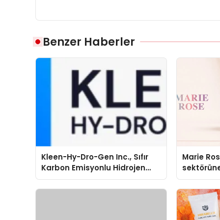
Benzer Haberler
Kleen-Hy-Dro-Gen Inc., Sıfır
Marie Ro
Karbon Emisyonlu Hidrojen
sektörüne
Isıtma Teknolojisinde ISO ve
TSSA Düzenleyici Onaylarını
Aldı