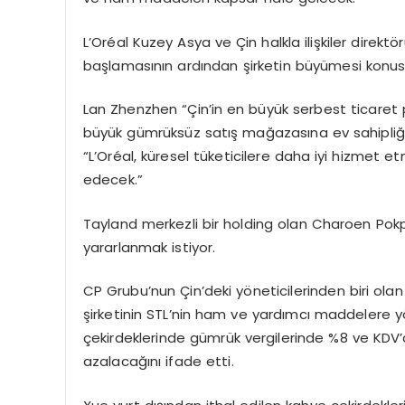
L’Oréal Kuzey Asya ve Çin halkla ilişkiler dir
başlamasının ardından şirketin büyümesi konus
Lan Zhenzhen “Çin’in en büyük serbest ticaret p
büyük gümrüksüz satış mağazasına ev sahipliği 
“L’Oréal, küresel tüketicilere daha iyi hizme
edecek.”
Tayland merkezli bir holding olan Charoen Po
yararlanmak istiyor.
CP Grubu’nun Çin’deki yöneticilerinden biri ol
şirketinin STL’nin ham ve yardımcı maddelere yö
çekirdeklerinde gümrük vergilerinde %8 ve KDV’d
azalacağını ifade etti.