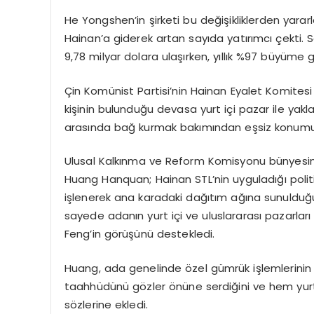
He Yongshen’in şirketi bu değişikliklerden yarar
Hainan’a giderek artan sayıda yatırımcı çekti.
9,78 milyar dolara ulaşırken, yıllık %97 büyüme
Çin Komünist Partisi’nin Hainan Eyalet Komitesi 
kişinin bulunduğu devasa yurt içi pazar ile ya
arasında bağ kurmak bakımından eşsiz konumun
Ulusal Kalkınma ve Reform Komisyonu bünyesi
Huang Hanquan; Hainan STL’nin uyguladığı poli
işlenerek ana karadaki dağıtım ağına sunulduğ
sayede adanın yurt içi ve uluslararası pazarları
Feng’in görüşünü destekledi.
Huang, ada genelinde özel gümrük işlemlerinin b
taahhüdünü gözler önüne serdiğini ve hem yurt
sözlerine ekledi.