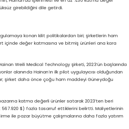
erinin, Hainan’da işlenmesi ve en az %30 katma değer
z girebildiğini dile getirdi.
gulamaya konan kilit politikalardan biri; şirketlerin ham
t içinde değer katmasına ve bitmiş ürünleri ana kara
 Hainan Weili Medical Technology şirketi, 2023’ün başlarında
nlar alanında Hainan’ın ilk pilot uygulayıcısı olduğundan
ıştır; şirket daha önce çoğu ham maddeyi Güneydoğu
azarına katma değerli ürünler satarak 2023’ten beri
7.920 $) fazla tasarruf ettiklerini belirtti. Maliyetlerinin
tirme ile pazar büyütme çalışmalarına daha fazla yatırım