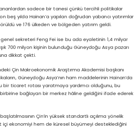
lananlardan sadece bir tanesi çünkü tercihli politikalar
 Son beş yılda Hainan’a yapılan doğrudan yabancı yatırımlar
 görüldü ve 176 ülkeden ve bölgeden yatırım geldi.
genel sekreteri Feng Fei ise bu ada eyaletinin 1,4 milyar
klaşık 700 milyon kişinin bulunduğu Güneydoğu Asya pazarı
a dikkat çekti.
ndeki Çin Makroekonomik Araştırma Akademisi başkanı
tikaların, Güneydoğu Asya’nın ham maddelerinin Hainan’da
u bir ticaret rotası yaratmaya yardımcı olduğunu, bu
 birbirine bağlayan bir merkez hâline geldiğini ifade ederek
aşlatılmasının Çin’in yüksek standartlı açılıma yönelik
 içi ekonomiyi hem de küresel büyümeyi desteklediğini