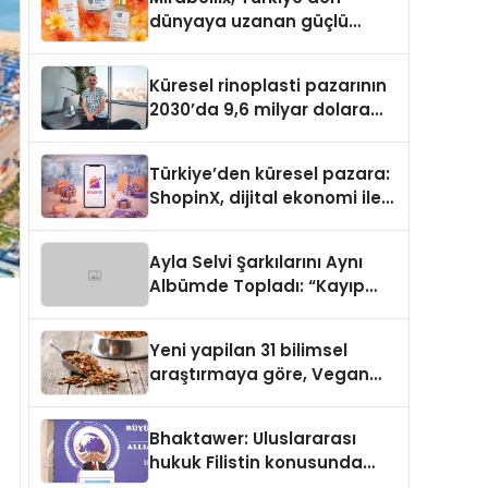
dünyaya uzanan güçlü
büyümesini sürdürüyor
Küresel rinoplasti pazarının
2030’da 9,6 milyar dolara
ulaşması bekleniyor
Türkiye’den küresel pazara:
ShopinX, dijital ekonomi ile
gerçek dünya alışverişini bir
araya getirmeyi hedefliyor
Ayla Selvi Şarkılarını Aynı
Albümde Topladı: “Kayıp
Kasetler 1” 31 Temmuz’da
Yayında
Yeni yapilan 31 bilimsel
araştırmaya göre, Vegan
Köpek Maması ve Vegan
Kedi Mamasının İyi
Bhaktawer: Uluslararası
Sindirildiğini Ortaya Koydu
hukuk Filistin konusunda
çifte standart uyguluyor