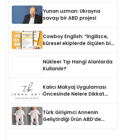
Yunan uzman: Ukrayna
savaşı bir ABD projesi
Cowboy English: “İngilizce,
küresel ekiplerde ölçülen bir
iş yetkinliğine dönüşüyor”
Nükleer Tıp Hangi Alanlarda
Kullanılır?
Kalıcı Makyaj Uygulaması
Öncesinde Nelere Dikkat
Edilmelidir?
Türk Girişimci Annenin
Geliştirdiği Ürün ABD’de
Bebeklerde Güvenli Uyku
Standardına Yeni Bir Bakış
Açısı Getiriyor.