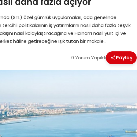
sıl daha fazla açıyor
ı’nda (STL) özel gümrük uygulamaları, ada genelinde
cihli politikalarının iş yatırımlarını nasıl daha fazla teşvik
kışını nasıl kolaylaştıracağına ve Hainan’ı nasıl yurt içi ve
 merkez hâline getireceğine ışık tutan bir makale…
0 Yorum Yapıldı
Paylaş