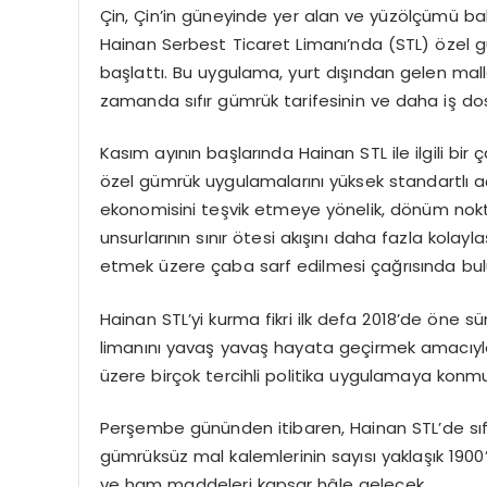
Çin, Çin’in güneyinde yer alan ve yüzölçümü b
Hainan Serbest Ticaret Limanı’nda (STL) özel
başlattı. Bu uygulama, yurt dışından gelen mall
zamanda sıfır gümrük tarifesinin ve daha iş do
Kasım ayının başlarında Hainan STL ile ilgili bir
özel gümrük uygulamalarını yüksek standartlı a
ekonomisini teşvik etmeye yönelik, dönüm nokta
unsurlarının sınır ötesi akışını daha fazla kolayl
etmek üzere çaba sarf edilmesi çağrısında bu
Hainan STL’yi kurma fikri ilk defa 2018’de öne 
limanını yavaş yavaş hayata geçirmek amacıyla
üzere birçok tercihli politika uygulamaya konm
Perşembe gününden itibaren, Hainan STL’de sıf
gümrüksüz mal kalemlerinin sayısı yaklaşık 190
ve ham maddeleri kapsar hâle gelecek.