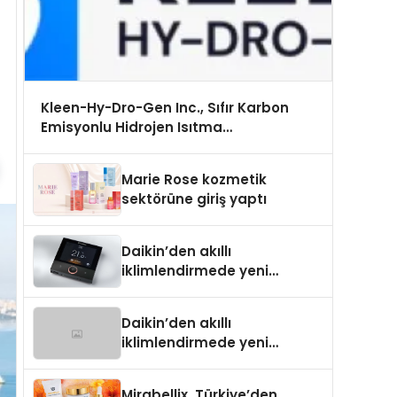
Kleen-Hy-Dro-Gen Inc., Sıfır Karbon
Emisyonlu Hidrojen Isıtma
Teknolojisinde ISO ve TSSA Düzenleyici
Onaylarını Aldı
Marie Rose kozmetik
sektörüne giriş yaptı
Daikin’den akıllı
iklimlendirmede yeni
dönem: Madoka Plus
Türkiye’de
Daikin’den akıllı
iklimlendirmede yeni
dönem: Madoka Plus
Türkiye’de
Mirabellix, Türkiye’den