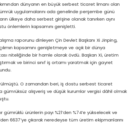
akımından dünyanın en büyük serbest ticaret limanı olan
 gümrük uygulamalarını ada genelinde perşembe günü
arın ülkeye daha serbest girişine olanak tanırken aynı
stu önlemlerin kapsamını genişletti.
 çalışma raporunu dinleyen Çin Devlet Başkanı Xi Jinping,
çılımın kapsamını genişletmeye ve açık bir dünya
sı niteliğinde bir hamle olarak övdü. Başkan Xi, üretim
aştırmak ve birinci sınıf iş ortamı yaratmak için gayret
lundu.
sürülmüştü. O zamandan beri, iş dostu serbest ticaret
 gümrüksüz alışveriş ve düşük kurumlar vergisi dâhil olmak
uştu.
ır gümrüklü ürünlerin payı %21’den %74’e yükselecek ve
0’den 6637’ye çıkarak neredeyse tüm üretim ekipmanlarını