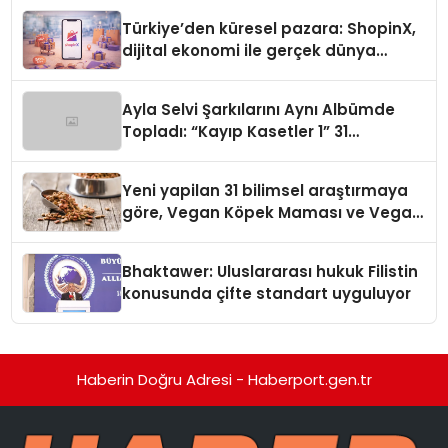
Türkiye’den küresel pazara: ShopinX,
dijital ekonomi ile gerçek dünya
alışverişini bir araya getirmeyi
hedefliyor
Ayla Selvi Şarkılarını Aynı Albümde
Topladı: “Kayıp Kasetler 1” 31
Temmuz’da Yayında
Yeni yapilan 31 bilimsel araştırmaya
göre, Vegan Köpek Maması ve Vegan
Kedi Mamasının İyi Sindirildiğini
Ortaya Koydu
Bhaktawer: Uluslararası hukuk Filistin
konusunda çifte standart uyguluyor
Haberin Doğru Adresi - Haberport.gen.tr