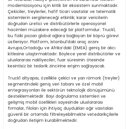
modernizasyonu için kritik bir ekosistem sunmaktadır.
Çekiciler, treylerler, hafif ticari vasıtalar ve telematik
sistemlerin sergileneceği etkinlik; karar vericilerin
doğrudan üretici ve distribütörlerle operasyonel
hacimleri müzakere edeceği bir platformdur. Truck1,
bu fiziki pazarı global ağlara bağlayan bir köprü görevi
üstleniyor. Platform, İstanbul’daki araç arzını
Avrupa,Ortadoğu ve Afrika’daki (EMEA) geniş bir alıcı
kitlesine ulaştırmaktadır. Böylece yerel distribütörler ve
uluslararası nakliyeciler, fuar süresinin ötesinde
kesintisiz bir tedarik zincirine erişim sağlayacak.
Truck1 altyapısı, özellikle çekici ve yarı römork (treyler)
segmentindeki geniş veri tabanı ve özel mobil
entegrasyonları ile sektörün teknolojik dönüşümünü
desteklemektedir. Bayi doğrulama sistemleri ve
gelişmiş mobil özellikleri sayesinde uluslararası
firmalar, filoları için ihtiyaç duydukları ağır vasıtaları
güvenli bir ortamda filtreleyebilmekte vetedarikçilerle
doğrudan iletişim kurabilmektedir.