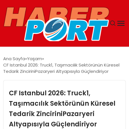
ANASAYFA
Ana Sayfa
Yaşam
CF Istanbul 2026: Truck1, Taşımacılık Sektörünün Küresel
GUNCEL
Tedarik ZinciriniPazaryeri Altyapısıyla Güçlendiriyor
YAŞAM
CF Istanbul 2026: Truck1,
SAĞLIK
Taşımacılık Sektörünün Küresel
Tedarik ZinciriniPazaryeri
SPOR
Altyapısıyla Güçlendiriyor
MAGAZIN