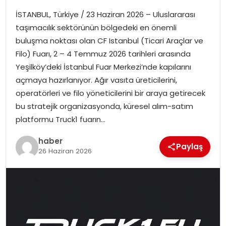
İSTANBUL, Türkiye / 23 Haziran 2026 – Uluslararası
SPOR
taşımacılık sektörünün bölgedeki en önemli
buluşma noktası olan CF Istanbul (Ticari Araçlar ve
EĞITIM
Filo) Fuarı, 2 – 4 Temmuz 2026 tarihleri arasında
Yeşilköy’deki İstanbul Fuar Merkezi’nde kapılarını
OTOMOBIL
açmaya hazırlanıyor. Ağır vasıta üreticilerini,
operatörleri ve filo yöneticilerini bir araya getirecek
TEKNOLOJI
bu stratejik organizasyonda, küresel alım-satım
platformu Truck1 fuarın…
EKONOMI
haber
Paylaş
26 Haziran 2026