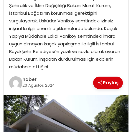
Şehircilik ve İklim Değişikliği Bakanı Murat Kurum,
İstanbul Boğazı’nın korunması gerektiğini
SPOR
vurgulayarak, Üsküdar Vaniköy semtindeki izinsiz
inşaatla ilgili önemli açıklamalarda bulundu. Kaçak
EĞITIM
Yapıya Müdahale Edildi Vaniköy semtindeki imara
uygun olmayan kaçak yapılaşma ile ilgili İstanbul
OTOMOBIL
Büyükşehir Belediyesi’ni yazılı ve sözlü olarak uyaran
Bakan Kurum, inşaatın durdurulması için ekiplerin
TEKNOLOJI
müdahale ettiğini…
EKONOMI
haber
Paylaş
23 Ağustos 2024