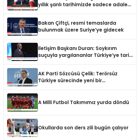
yıllık şanlı tarihimizde sadece adalet
ve merhamet vardır
Bakan Çiftçi, resmi temaslarda
bulunmak üzere Suriye’ye gidecek
İletişim Başkanı Duran: Soykırım
suçuyla yargılananlar Türkiye’ye tarih
dersi veremez
AK Parti Sözcüsü Çelik: Terörsüz
Türkiye sürecinde yeni bir
aşamadayız
A Milli Futbol Takımımız yurda döndü
Okullarda son ders zili bugün çalıyor