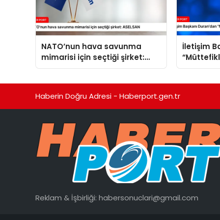
NATO’nun hava savunma
İletişim 
mimarisi için seçtiği şirket:
“Müttefik
ASELSAN
programı
Haberin Doğru Adresi - Haberport.gen.tr
Reklam & İşbirliği:
habersonuclari@gmail.com