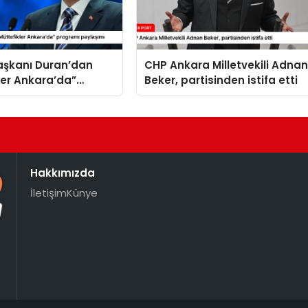
Başkanı Duran’dan
CHP Ankara Milletvekili Adna
ler Ankara’da”
Beker, partisinden istifa etti
 paylaşımı
Hakkımızda
İletişim
Künye