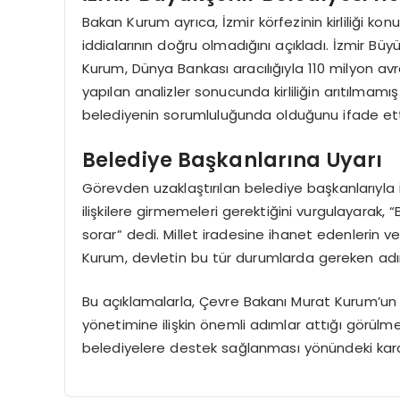
Bakan Kurum ayrıca, İzmir körfezinin kirliliği 
iddialarının doğru olmadığını açıkladı. İzmir Büy
Kurum, Dünya Bankası aracılığıyla 110 milyon av
yapılan analizler sonucunda kirliliğin arıtılmam
belediyenin sorumluluğunda olduğunu ifade ett
Belediye Başkanlarına Uyarı
Görevden uzaklaştırılan belediye başkanlarıyla i
ilişkilere girmemeleri gerektiğini vurgulayarak, “B
sorar” dedi. Millet iradesine ihanet edenlerin ve
Kurum, devletin bu tür durumlarda gereken adıml
Bu açıklamalarla, Çevre Bakanı Murat Kurum’un 81 
yönetimine ilişkin önemli adımlar attığı görül
belediyelere destek sağlanması yönündeki kara