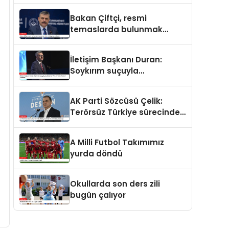
ve merhamet vardır
Bakan Çiftçi, resmi
temaslarda bulunmak
üzere Suriye’ye gidecek
İletişim Başkanı Duran:
Soykırım suçuyla
yargılananlar Türkiye’ye
tarih dersi veremez
AK Parti Sözcüsü Çelik:
Terörsüz Türkiye sürecinde
yeni bir aşamadayız
A Milli Futbol Takımımız
yurda döndü
Okullarda son ders zili
bugün çalıyor