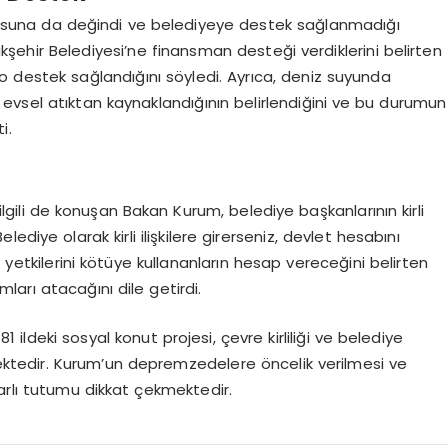
konusuna da değindi ve belediyeye destek sağlanmadığı
ükşehir Belediyesi’ne finansman desteği verdiklerini belirten
ro destek sağlandığını söyledi. Ayrıca, deniz suyunda
ış evsel atıktan kaynaklandığının belirlendiğini ve bu durumun
i.
lgili de konuşan Bakan Kurum, belediye başkanlarının kirli
elediye olarak kirli ilişkilere girerseniz, devlet hesabını
 yetkilerini kötüye kullananların hesap vereceğini belirten
arı atacağını dile getirdi.
ildeki sosyal konut projesi, çevre kirliliği ve belediye
mektedir. Kurum’un depremzedelere öncelik verilmesi ve
rlı tutumu dikkat çekmektedir.