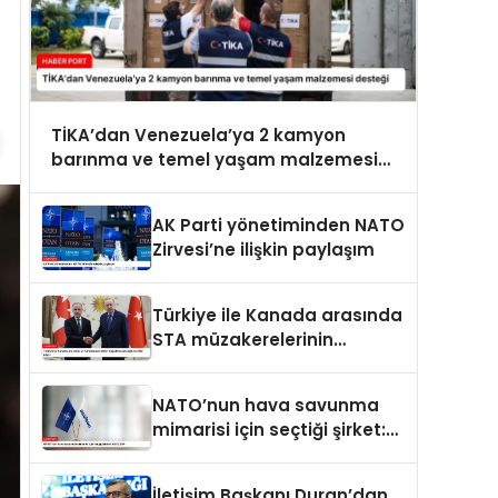
TİKA’dan Venezuela’ya 2 kamyon
barınma ve temel yaşam malzemesi
desteği
AK Parti yönetiminden NATO
Zirvesi’ne ilişkin paylaşım
Türkiye ile Kanada arasında
STA müzakerelerinin
başlatılmasına ilişkin ortak
bildiri
NATO’nun hava savunma
mimarisi için seçtiği şirket:
ASELSAN
İletişim Başkanı Duran’dan