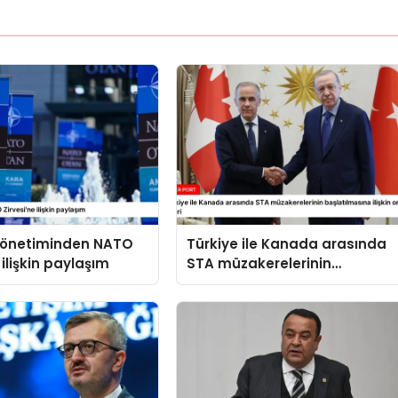
 yönetiminden NATO
Türkiye ile Kanada arasında
 ilişkin paylaşım
STA müzakerelerinin
başlatılmasına ilişkin ortak
bildiri