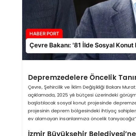
Depremzedelere Öncelik Tan
Çevre, Şehircilik ve İklim Değişikliği Bakanı M
açıklamada, 2025 yılı bütçesi üzerindeki görüşmel
başlatılacak sosyal konut projesinde depremzed
projesinin deprem bölgesindeki ihtiyaç sahipl
ev alamayan insanlarımıza öncelik tanıyacağız”
İzmir Büyükşehir Belediyesi’n