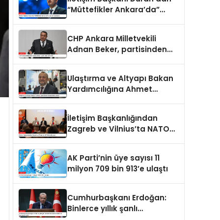
“Müttefikler Ankara’da”
programı paylaşımı
CHP Ankara Milletvekili
Adnan Beker, partisinden
istifa etti
Ulaştırma ve Altyapı Bakan
Yardımcılığına Ahmet
Hamdi Atalay atandı
İletişim Başkanlığından
Zagreb ve Vilnius’ta NATO
konulu panel
AK Parti’nin üye sayısı 11
milyon 709 bin 913’e ulaştı
Cumhurbaşkanı Erdoğan:
Binlerce yıllık şanlı
tarihimizde sadece adalet