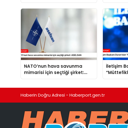
yaşam malzemesi desteği
NATO’nun hava savunma
İletişim 
mimarisi için seçtiği şirket:
“Müttefik
ASELSAN
programı
Haberin Doğru Adresi - Haberport.gen.tr