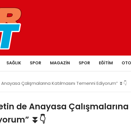
SAĞLIK
SPOR
MAGAZIN
SPOR
EĞITIM
OTO
 Anayasa Çalışmalarına Katılmasını Temenni Ediyorum” ⏬👇
etin de Anayasa Çalışmalarına
iyorum” ⏬👇