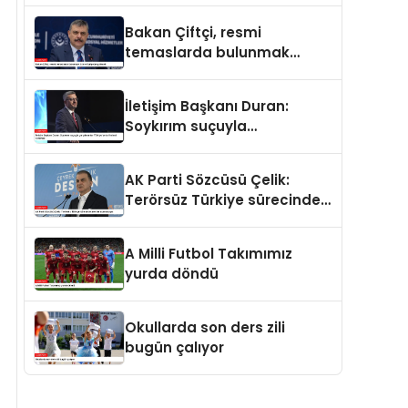
ve merhamet vardır
Bakan Çiftçi, resmi
temaslarda bulunmak
üzere Suriye’ye gidecek
İletişim Başkanı Duran:
Soykırım suçuyla
yargılananlar Türkiye’ye
tarih dersi veremez
AK Parti Sözcüsü Çelik:
Terörsüz Türkiye sürecinde
yeni bir aşamadayız
A Milli Futbol Takımımız
yurda döndü
Okullarda son ders zili
bugün çalıyor