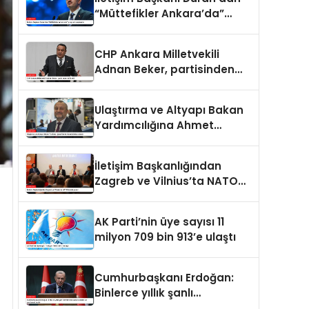
“Müttefikler Ankara’da”
programı paylaşımı
CHP Ankara Milletvekili
Adnan Beker, partisinden
istifa etti
Ulaştırma ve Altyapı Bakan
Yardımcılığına Ahmet
Hamdi Atalay atandı
İletişim Başkanlığından
Zagreb ve Vilnius’ta NATO
konulu panel
AK Parti’nin üye sayısı 11
milyon 709 bin 913’e ulaştı
Cumhurbaşkanı Erdoğan:
Binlerce yıllık şanlı
tarihimizde sadece adalet