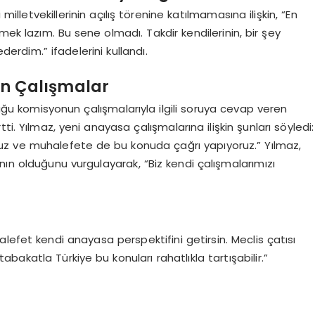
lletvekillerinin açılış törenine katılmamasına ilişkin, “En
mek lazım. Bu sene olmadı. Takdir kendilerinin, bir şey
dim.” ifadelerini kullandı.
kin Çalışmalar
rduğu komisyonun çalışmalarıyla ilgili soruya cevap veren
i. Yılmaz, yeni anayasa çalışmalarına ilişkin şunları söyledi:
yoruz ve muhalefete de bu konuda çağrı yapıyoruz.” Yılmaz,
nın olduğunu vurgulayarak, “Biz kendi çalışmalarımızı
lefet kendi anayasa perspektifini getirsin. Meclis çatısı
bakatla Türkiye bu konuları rahatlıkla tartışabilir.”