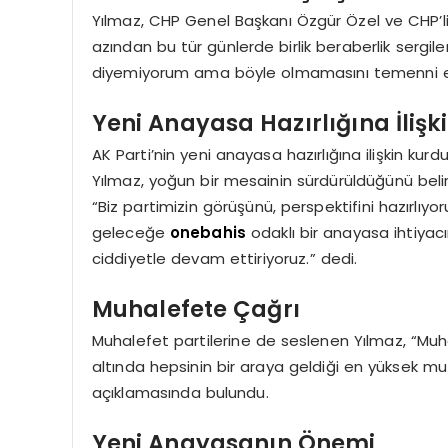
Yılmaz, CHP Genel Başkanı Özgür Özel ve CHP’li mi
azından bu tür günlerde birlik beraberlik sergile
diyemiyorum ama böyle olmamasını temenni eder
Yeni Anayasa Hazırlığına İliş
AK Parti’nin yeni anayasa hazırlığına ilişkin ku
Yılmaz, yoğun bir mesainin sürdürüldüğünü belirtt
“Biz partimizin görüşünü, perspektifini hazırlı
geleceğe
onebahis
odaklı bir anayasa ihtiyacı
ciddiyetle devam ettiriyoruz.” dedi.
Muhalefete Çağrı
Muhalefet partilerine de seslenen Yılmaz, “Muha
altında hepsinin bir araya geldiği en yüksek muta
açıklamasında bulundu.
Yeni Anayasanın Önemi