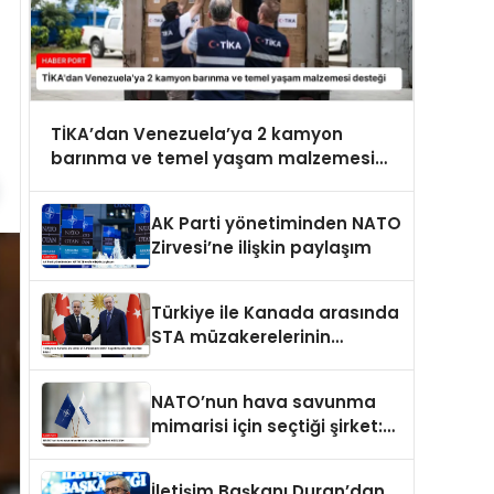
TİKA’dan Venezuela’ya 2 kamyon
barınma ve temel yaşam malzemesi
desteği
AK Parti yönetiminden NATO
Zirvesi’ne ilişkin paylaşım
Türkiye ile Kanada arasında
STA müzakerelerinin
başlatılmasına ilişkin ortak
bildiri
NATO’nun hava savunma
mimarisi için seçtiği şirket:
ASELSAN
İletişim Başkanı Duran’dan