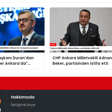
başlatılmasına ilişkin ortak
bildiri
Başkanı Duran’dan
CHP Ankara Milletvekili Adna
ler Ankara’da”
Beker, partisinden istifa etti
 paylaşımı
Hakkımızda
İletişim
Künye