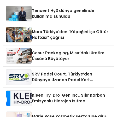
Tencent Hy3 dünya genelinde
kullanıma sunuldu
Mars Türkiye’den “Köpeğini İşe Götür
Haftası” çağrısı
Cesur Packaging, Mısır’daki Üretim
Üssünü Büyütüyor
SRV Padel Court, Türkiye’den
Dünyaya Uzanan Padel Kort
Üretiminde Güvenin Adresi
Kleen-Hy-Dro-Gen Inc., Sıfır Karbon
Emisyonlu Hidrojen Isıtma
Teknolojisinde ISO ve TSSA
Düzenleyici Onaylarını Aldı
Marie Rose kozmetik sektörüne giriş