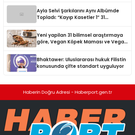
hedefliyor
Ayla Selvi Şarkılarını Aynı Albümde
Topladı: “Kayıp Kasetler 1” 31
Temmuz’da Yayında
Yeni yapilan 31 bilimsel araştırmaya
göre, Vegan Köpek Maması ve Vegan
Kedi Mamasının İyi Sindirildiğini
Ortaya Koydu
Bhaktawer: Uluslararası hukuk Filistin
konusunda çifte standart uyguluyor
Haberin Doğru Adresi - Haberport.gen.tr