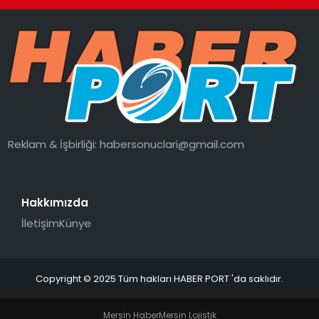
SPOR
EĞITIM
OTOMOBIL
Reklam & İşbirliği:
habersonuclari@gmail.com
TEKNOLOJI
EKONOMI
Hakkımızda
İletişim
Künye
Copyright © 2025 Tüm hakları HABER PORT 'da saklıdır.
Mersin Haber
Mersin Lojistik