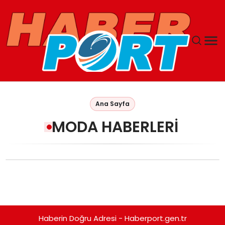
ANASAYFA
Ana Sayfa
GUNCEL
MODA HABERLERI
YAŞAM
SAĞLIK
SPOR
Haberin Doğru Adresi - Haberport.gen.tr
MAGAZIN