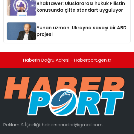
Bhaktawer: Uluslararası hukuk Filistin
konusunda çifte standart uyguluyor
Yunan uzman: Ukrayna savaşı bir ABD
projesi
Haberin Doğru Adresi - Haberport.gen.tr
Reklam & İşbirliği:
habersonuclari@gmail.com