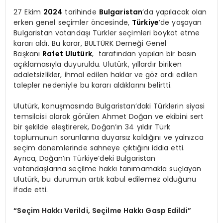
27 Ekim
2024
tarihinde
Bulgaristan
’da yapılacak olan
erken genel seçimler öncesinde,
Türkiye
’de yaşayan
Bulgaristan vatandaşı Türkler seçimleri boykot etme
kararı aldı. Bu karar, BULTÜRK Derneği Genel
Başkanı
Rafet Ulutürk
, tarafından yapılan bir basın
açıklamasıyla duyuruldu. Ulutürk, yıllardır biriken
adaletsizlikler, ihmal edilen haklar ve göz ardı edilen
talepler nedeniyle bu kararı aldıklarını belirtti.
Ulutürk, konuşmasında Bulgaristan’daki Türklerin siyasi
temsilcisi olarak görülen Ahmet Doğan ve ekibini sert
bir şekilde eleştirerek, Doğan’ın 34 yıldır Türk
toplumunun sorunlarına duyarsız kaldığını ve yalnızca
seçim dönemlerinde sahneye çıktığını iddia etti.
Ayrıca, Doğan’ın Türkiye’deki Bulgaristan
vatandaşlarına seçilme hakkı tanımamakla suçlayan
Ulutürk, bu durumun artık kabul edilemez olduğunu
ifade etti.
“Seçim Hakkı Verildi, Seçilme Hakkı Gasp Edildi”