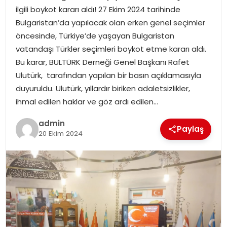
ilgili boykot kararı aldı! 27 Ekim 2024 tarihinde
Bulgaristan’da yapılacak olan erken genel seçimler
SPOR
öncesinde, Türkiye’de yaşayan Bulgaristan
vatandaşı Türkler seçimleri boykot etme kararı aldı.
EĞITIM
Bu karar, BULTÜRK Derneği Genel Başkanı Rafet
Ulutürk, tarafından yapılan bir basın açıklamasıyla
OTOMOBIL
duyuruldu. Ulutürk, yıllardır biriken adaletsizlikler,
ihmal edilen haklar ve göz ardı edilen…
TEKNOLOJI
admin
Paylaş
EKONOMI
20 Ekim 2024