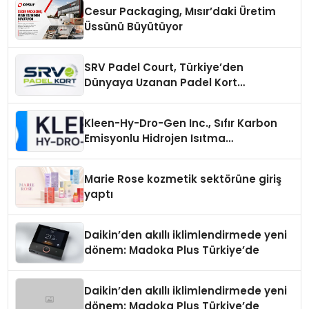
Cesur Packaging, Mısır’daki Üretim
Üssünü Büyütüyor
SRV Padel Court, Türkiye’den
Dünyaya Uzanan Padel Kort
Üretiminde Güvenin Adresi
Kleen-Hy-Dro-Gen Inc., Sıfır Karbon
Emisyonlu Hidrojen Isıtma
Teknolojisinde ISO ve TSSA
Düzenleyici Onaylarını Aldı
Marie Rose kozmetik sektörüne giriş
yaptı
Daikin’den akıllı iklimlendirmede yeni
dönem: Madoka Plus Türkiye’de
Daikin’den akıllı iklimlendirmede yeni
dönem: Madoka Plus Türkiye’de