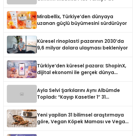
Mirabellix, Türkiye’den dünyaya
uzanan güçlü büyümesini sürdürüyor
Küresel rinoplasti pazarının 2030’da
9,6 milyar dolara ulaşması bekleniyor
Türkiye’den küresel pazara: ShopinX,
dijital ekonomi ile gerçek dünya
alışverişini bir araya getirmeyi
hedefliyor
Ayla Selvi Şarkılarını Aynı Albümde
Topladı: “Kayıp Kasetler 1” 31
Temmuz’da Yayında
Yeni yapilan 31 bilimsel araştırmaya
göre, Vegan Köpek Maması ve Vegan
Kedi Mamasının İyi Sindirildiğini
Ortaya Koydu