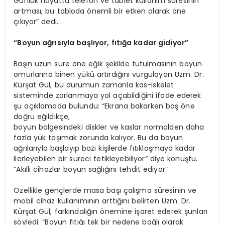
Günlük hayatta telefon ve tablet kullanım süresinin
artması, bu tabloda önemli bir etken olarak öne
çıkıyor” dedi.
“Boyun ağrısıyla başlıyor, fıtığa kadar gidiyor”
Başın uzun süre öne eğik şekilde tutulmasının boyun
omurlarına binen yükü artırdığını vurgulayan Uzm. Dr.
Kürşat Gül, bu durumun zamanla kas-iskelet
sisteminde zorlanmaya yol açabildiğini ifade ederek
şu açıklamada bulundu: “Ekrana bakarken baş öne
doğru eğildikçe,
boyun bölgesindeki diskler ve kaslar normalden daha
fazla yük taşımak zorunda kalıyor. Bu da boyun
ağrılarıyla başlayıp bazı kişilerde fıtıklaşmaya kadar
ilerleyebilen bir süreci tetikleyebiliyor” diye konuştu.
“Akıllı cihazlar boyun sağlığını tehdit ediyor”
Özellikle gençlerde masa başı çalışma süresinin ve
mobil cihaz kullanımının arttığını belirten Uzm. Dr.
Kürşat Gül, farkındalığın önemine işaret ederek şunları
söyledi: “Boyun fıtığı tek bir nedene bağlı olarak