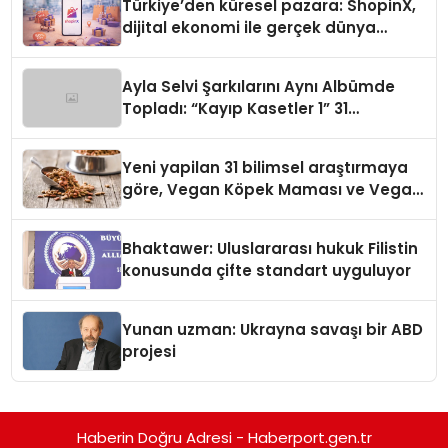
Türkiye’den küresel pazara: ShopinX,
dijital ekonomi ile gerçek dünya
alışverişini bir araya getirmeyi
hedefliyor
Ayla Selvi Şarkılarını Aynı Albümde
Topladı: “Kayıp Kasetler 1” 31
Temmuz’da Yayında
Yeni yapilan 31 bilimsel araştırmaya
göre, Vegan Köpek Maması ve Vegan
Kedi Mamasının İyi Sindirildiğini
Ortaya Koydu
Bhaktawer: Uluslararası hukuk Filistin
konusunda çifte standart uyguluyor
Yunan uzman: Ukrayna savaşı bir ABD
projesi
Haberin Doğru Adresi - Haberport.gen.tr