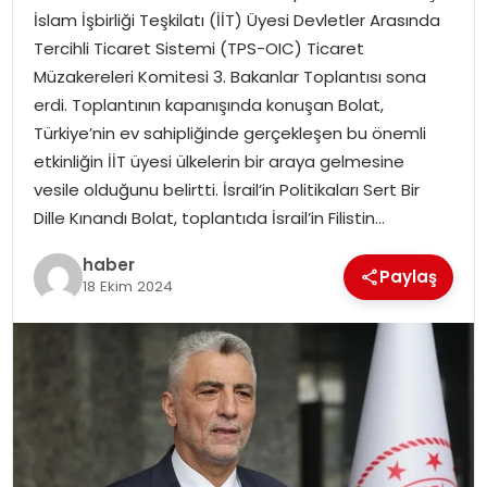
İslam İşbirliği Teşkilatı (İİT) Üyesi Devletler Arasında
Tercihli Ticaret Sistemi (TPS-OIC) Ticaret
SPOR
Müzakereleri Komitesi 3. Bakanlar Toplantısı sona
erdi. Toplantının kapanışında konuşan Bolat,
EĞITIM
Türkiye’nin ev sahipliğinde gerçekleşen bu önemli
etkinliğin İİT üyesi ülkelerin bir araya gelmesine
OTOMOBIL
vesile olduğunu belirtti. İsrail’in Politikaları Sert Bir
Dille Kınandı Bolat, toplantıda İsrail’in Filistin…
TEKNOLOJI
haber
Paylaş
EKONOMI
18 Ekim 2024