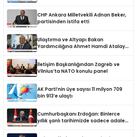
paylaşımı
CHP Ankara Milletvekili Adnan Beker,
partisinden istifa etti
Ulaştırma ve Altyapı Bakan
Yardımcılığına Ahmet Hamdi Atalay
atandı
İletişim Başkanlığından Zagreb ve
Vilnius’ta NATO konulu panel
AK Parti’nin üye sayısı 11 milyon 709
bin 913’e ulaştı
Cumhurbaşkanı Erdoğan: Binlerce
yıllık şanlı tarihimizde sadece adalet
ve merhamet vardır