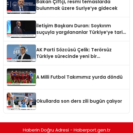
Bakan Çiftçi, resmi temaslarda
bulunmak üzere Suriye’ye gidecek
İletişim Başkanı Duran: Soykırım
suçuyla yargılananlar Türkiye’ye tarih
dersi veremez
AK Parti Sözcüsü Çelik: Terörsüz
Türkiye sürecinde yeni bir
aşamadayız
A Milli Futbol Takımımız yurda döndü
Okullarda son ders zili bugün çalıyor
Haberin Doğru Adresi - Haberport.gen.tr