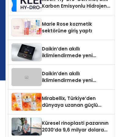
Karbon Emisyonlu Hidrojen
Isıtma Teknolojisinde ISO ve
TSSA Düzenleyici Onaylarını
Marie Rose kozmetik
Aldı
sektörüne giriş yaptı
Daikin’den akıllı
iklimlendirmede yeni
dönem: Madoka Plus
Türkiye’de
Daikin’den akıllı
iklimlendirmede yeni
dönem: Madoka Plus
Türkiye’de
Mirabellix, Türkiye’den
dünyaya uzanan güçlü
büyümesini sürdürüyor
Küresel rinoplasti pazarının
2030’da 9,6 milyar dolara
ulaşması bekleniyor