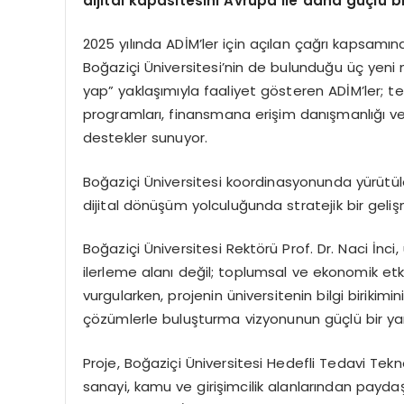
dijital kapasitesini Avrupa ile daha güçlü 
2025 yılında ADİM’ler için açılan çağrı kapsam
Boğaziçi Üniversitesi’nin de bulunduğu üç yeni
yap” yaklaşımıyla faaliyet gösteren ADİM’ler; t
programları, finansmana erişim danışmanlığı ve 
destekler sunuyor.
Boğaziçi Üniversitesi koordinasyonunda yürütüle
dijital dönüşüm yolculuğunda stratejik bir geliş
Boğaziçi Üniversitesi Rektörü Prof. Dr. Naci İnci,
ilerleme alanı değil; toplumsal ve ekonomik etki 
vurgularken, projenin üniversitenin bilgi biriki
çözümlerle buluşturma vizyonunun güçlü bir ya
Proje, Boğaziçi Üniversitesi Hedefli Tedavi Tek
sanayi, kamu ve girişimcilik alanlarından paydaş