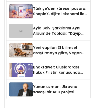
Türkiye’den küresel pazara:
ShopinX, dijital ekonomi ile
gerçek dünya alışverişini bir
araya getirmeyi hedefliyor
Ayla Selvi Şarkılarını Aynı
Albümde Topladı: “Kayıp
Kasetler 1” 31 Temmuz’da
Yayında
Yeni yapilan 31 bilimsel
araştırmaya göre, Vegan
Köpek Maması ve Vegan
Kedi Mamasının İyi
Bhaktawer: Uluslararası
Sindirildiğini Ortaya Koydu
hukuk Filistin konusunda
çifte standart uyguluyor
Yunan uzman: Ukrayna
savaşı bir ABD projesi