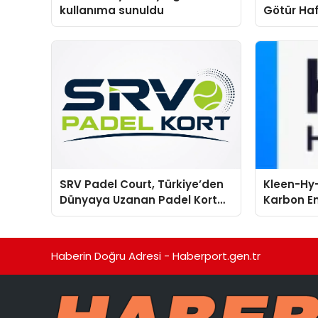
kullanıma sunuldu
Götür Haf
SRV Padel Court, Türkiye’den
Kleen-Hy-
Dünyaya Uzanan Padel Kort
Karbon Em
Üretiminde Güvenin Adresi
Isıtma Te
TSSA Düze
Aldı
Haberin Doğru Adresi - Haberport.gen.tr