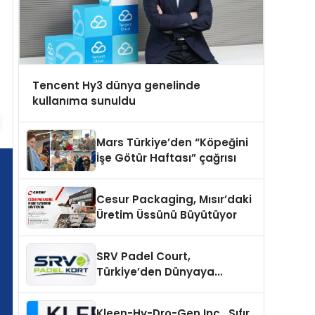
Tencent Hy3 dünya genelinde
kullanıma sunuldu
Mars Türkiye’den “Köpeğini
İşe Götür Haftası” çağrısı
Cesur Packaging, Mısır’daki
Üretim Üssünü Büyütüyor
SRV Padel Court,
Türkiye’den Dünyaya
Uzanan Padel Kort
Üretiminde Güvenin Adresi
Kleen-Hy-Dro-Gen Inc., Sıfır