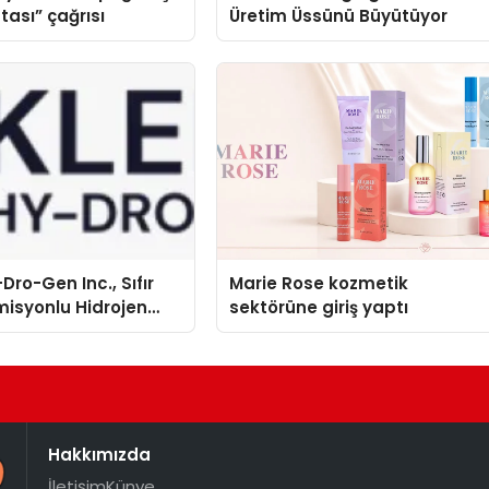
tası” çağrısı
Üretim Üssünü Büyütüyor
Dro-Gen Inc., Sıfır
Marie Rose kozmetik
isyonlu Hidrojen
sektörüne giriş yaptı
knolojisinde ISO ve
nleyici Onaylarını
Hakkımızda
İletişim
Künye