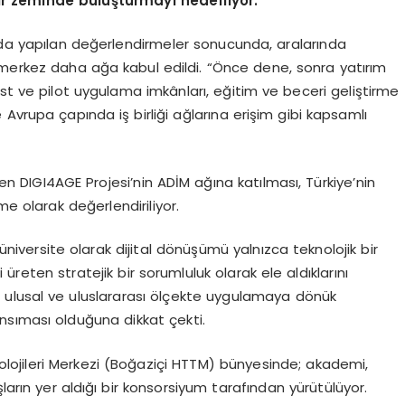
bir zeminde buluşturmayı hedefliyor.
ında yapılan değerlendirmeler sonucunda, aralarında
 merkez daha ağa kabul edildi. “Önce dene, sonra yatırım
est ve pilot uygulama imkânları, eğitim ve beceri geliştirme
Avrupa çapında iş birliği ağlarına erişim gibi kapsamlı
n DIGI4AGE Projesi’nin ADİM ağına katılması, Türkiye’nin
me olarak değerlendiriliyor.
 üniversite olarak dijital dönüşümü yalnızca teknolojik bir
üreten stratejik bir sorumluluk olarak ele aldıklarını
mini ulusal ve uluslararası ölçekte uygulamaya dönük
nsıması olduğuna dikkat çekti.
nolojileri Merkezi (Boğaziçi HTTM) bünyesinde; akademi,
ların yer aldığı bir konsorsiyum tarafından yürütülüyor.