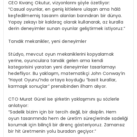
CEO Kıvanç Okutur, vizyonlarını şöyle özetliyor:
“
Casual
oyunlar, en geniş kitlelere ulaşan ama hâlâ
keşfedilmemiş tasarım alanları barındıran bir dünya.
Yapay zekayı bir kaldıraç olarak kullanarak, az kuralla
derin deneyimler sunan oyunlar geliştirmek istiyoruz.”
Tanıdık mekanikler, yeni deneyimler
Stüdyo, mevcut oyun mekaniklerini kopyalamak
yerine, oyunculara tanıdık gelen ama kendi
kategorisini yaratan yeni deneyimler tasarlamayı
hedefliyor.
Bu yaklaşım, matematikçi John
Conway’in
“Hayat
Oyunu”nda
ortaya koyduğu “basit kurallar,
karmaşık sonuçlar” prensibinden ilham alıyor.
CTO Murat Gürel ise şirketin yaklaşımını şu sözlerle
anlatıyor:
“Sadelik bizim için bir tercih değil, bir disiplin. Hem
oyun tasarımında hem de üretim süreçlerinde sadeliği
korumak için bilinçli bir direnç gösteriyoruz. Zamansız
bir hit üretmenin yolu buradan geçiyor.”