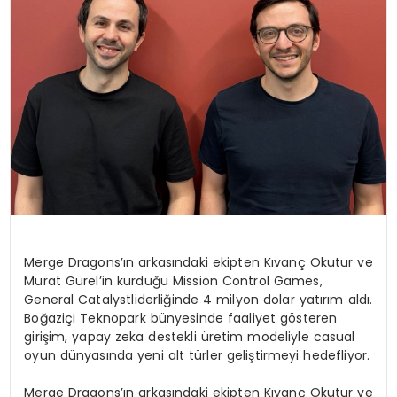
Merge
Dragons’ın
arkasındaki ekipten Kıvanç Okutur ve
Murat Gürel’in kurduğu
Mission
Control Games,
General
Catalyst
liderliğinde 4 milyon dolar yatırım aldı.
Boğaziçi Teknopark bünyesinde faaliyet gösteren
girişim, yapay
zeka
destekli üretim modeliyle
casual
oyun dünyasında yeni alt türler geliştirmeyi hedefliyor.
Merge
Dragons’ın
arkasındaki ekipten
Kıvanç Okutur ve