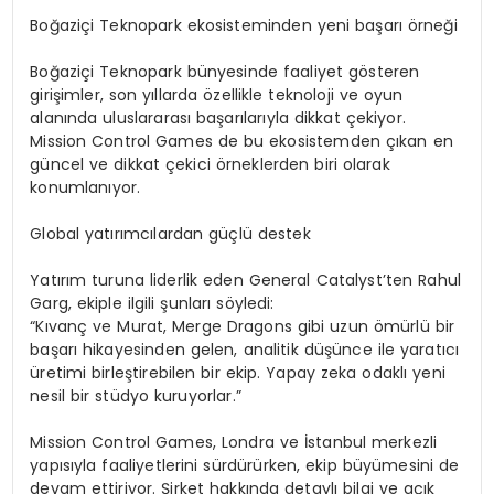
Boğaziçi Teknopark ekosisteminden yeni başarı örneği
Boğaziçi Teknopark bünyesinde faaliyet gösteren
girişimler, son yıllarda özellikle teknoloji ve oyun
alanında uluslararası başarılarıyla dikkat çekiyor.
Mission
Control Games de bu ekosistemden çıkan en
güncel ve dikkat çekici örneklerden biri olarak
konumlanıyor.
Global yatırımcılardan güçlü destek
Yatırım turuna liderlik eden
General
Catalyst’ten
Rahul
Garg
, ekiple ilgili şunları söyledi:
“Kıvanç ve Murat,
Merge
Dragons
gibi uzun ömürlü bir
başarı hikayesinden gelen, analitik düşünce ile yaratıcı
üretimi birleştirebilen bir ekip. Yapay
zeka
odaklı yeni
nesil bir stüdyo kuruyorlar.”
Mission
Control Games, Londra ve İstanbul merkezli
yapısıyla faaliyetlerini sürdürürken, ekip büyümesini de
devam ettiriyor. Şirket hakkında detaylı bilgi ve açık