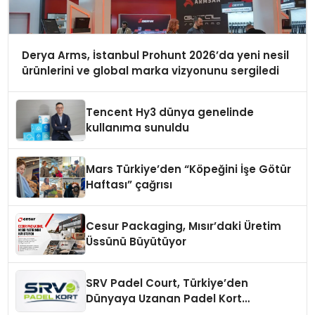
Derya Arms, İstanbul Prohunt 2026’da yeni nesil
ürünlerini ve global marka vizyonunu sergiledi
Tencent Hy3 dünya genelinde
kullanıma sunuldu
Mars Türkiye’den “Köpeğini İşe Götür
Haftası” çağrısı
Cesur Packaging, Mısır’daki Üretim
Üssünü Büyütüyor
SRV Padel Court, Türkiye’den
Dünyaya Uzanan Padel Kort
Üretiminde Güvenin Adresi