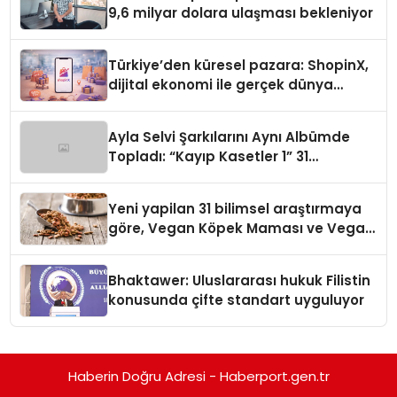
9,6 milyar dolara ulaşması bekleniyor
Türkiye’den küresel pazara: ShopinX,
dijital ekonomi ile gerçek dünya
alışverişini bir araya getirmeyi
hedefliyor
Ayla Selvi Şarkılarını Aynı Albümde
Topladı: “Kayıp Kasetler 1” 31
Temmuz’da Yayında
Yeni yapilan 31 bilimsel araştırmaya
göre, Vegan Köpek Maması ve Vegan
Kedi Mamasının İyi Sindirildiğini
Ortaya Koydu
Bhaktawer: Uluslararası hukuk Filistin
konusunda çifte standart uyguluyor
Haberin Doğru Adresi - Haberport.gen.tr