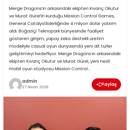
Merge Dragons’ın arkasındaki ekipten Kıvanç Okutur
SPOR
ve Murat Gürel’in kurduğu Mission Control Games,
General Catalystliderliğinde 4 milyon dolar yatırım
EĞITIM
aldı. Boğaziçi Teknopark bünyesinde faaliyet
gösteren girişim, yapay zeka destekli üretim
OTOMOBIL
modeliyle casual oyun dünyasında yeni alt türler
geliştirmeyi hedefliyor. Merge Dragons’ın arkasındaki
TEKNOLOJI
ekipten Kıvanç Okutur ve Murat Gürel, yeni nesil
mobil oyun stüdyosu Mission Control…
EKONOMI
admin
Paylaş
27 Nisan 2026