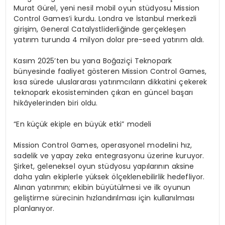
Murat Gürel
, yeni nesil mobil oyun stüdyosu
Mission
Control
Games
’i
kurdu. Londra ve İstanbul merkezli
girişim,
General
Catalyst
liderliğinde gerçekleşen
yatırım turunda
4 milyon dolar
pre-seed
yatırım aldı.
Kasım 2025’ten bu yana
Boğaziçi Teknopark
bünyesinde faaliyet gösteren
Mission
Control Games,
kısa sürede uluslararası yatırımcıların dikkatini çekerek
teknopark ekosisteminden çıkan en güncel başarı
hikâyelerinden biri oldu.
“
En küçük ekiple en büyük etki” modeli
Mission
Control Games, operasyonel modelini hız,
sadelik ve yapay
zeka
entegrasyonu üzerine kuruyor.
Şirket, geleneksel oyun stüdyosu yapılarının aksine
daha yalın ekiplerle yüksek ölçeklenebilirlik hedefliyor.
Alınan yatırımın; ekibin büyütülmesi ve ilk oyunun
geliştirme sürecinin hızlandırılması için kullanılması
planlanıyor.