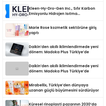
Kleen-Hy-Dro-Gen Inc., Sıfır Karbon
Emisyonlu Hidrojen Isıtma
Teknolojisinde ISO ve TSSA
Düzenleyici Onaylarını Aldı
Marie Rose kozmetik sektörüne giriş
yaptı
Daikin’den akıllı iklimlendirmede yeni
dönem: Madoka Plus Türkiye’de
Daikin’den akıllı iklimlendirmede yeni
dönem: Madoka Plus Türkiye’de
Mirabellix, Türkiye’den dünyaya
uzanan güçlü büyümesini sürdürüyor
Küresel rinoplasti pazarının 2030’da