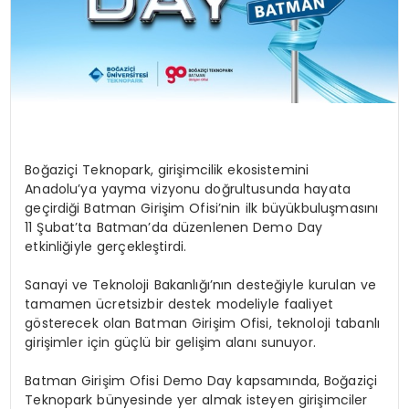
Boğaziçi Teknopark, girişimcilik ekosistemini
Anadolu’ya yayma vizyonu doğrultusunda
hayata
geçirdiği
Batman
Girişim
Ofisi’nin
ilk
büyük
buluşmasını
11 Şubat’ta Batman’da düzenlenen Demo Day
etkinliğiyle gerçekleştirdi.
Sanayi
ve
Teknoloji
Bakanlığı’nın
desteğiyle
kurulan
ve
tamamen
ücretsiz
bir destek modeliyle faaliyet
gösterecek olan Batman Girişim Ofisi, teknoloji tabanlı
girişimler için güçlü bir gelişim alanı sunuyor.
Batman Girişim Ofisi Demo Day kapsamında
, Boğaziçi
Teknopark bünyesinde yer almak isteyen
girişimciler