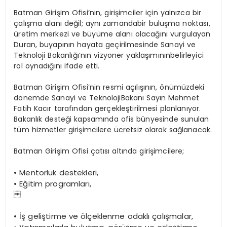
Batman Girişim Ofisi’nin, girişimciler
için yalnızca
bir
çalışma alanı değil; aynı zamanda
bir buluşma
noktası,
üretim merkezi
ve
büyüme alanı
olacağını
vurgulayan
Duran,
bu
yapının hayata
geçirilmesinde
Sanayi
ve
Teknoloji
Bakanlığı’nın
vizyoner
yaklaşımının
belirleyici
rol oynadığını ifade etti.
Batman
Girişim
Ofisi’nin
resmi
açılışının,
önümüzdeki
dönemde
Sanayi
ve
Teknoloji
Bakanı Sayın Mehmet
Fatih Kacır tarafından gerçekleştirilmesi planlanıyor.
Bakanlık desteği kapsamında ofis bünyesinde sunulan
tüm hizmetler girişimcilere ücretsiz olarak sağlanacak.
Batman
Girişim
Ofisi
çatısı
altında
girişimcilere;
•
Mentorluk
destekleri,
•
Eğitim
programları,
•
İş
geliştirme
ve
ölçeklenme
odaklı
çalışmalar,