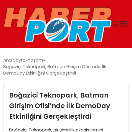
ANASAYFA
Ana Sayfa
Yaşam
Boğaziçi Teknopark, Batman Girişim Ofisi’nde İlk
GUNCEL
DemoDay Etkinliğini Gerçekleştirdi
YAŞAM
Boğaziçi Teknopark, Batman
SAĞLIK
Girişim Ofisi’nde İlk DemoDay
Etkinliğini Gerçekleştirdi
SPOR
Boğaziçi Teknopark, girişimcilik ekosistemini
MAGAZIN