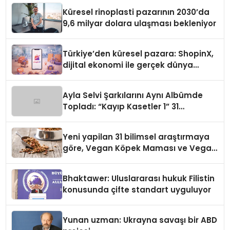
Küresel rinoplasti pazarının 2030’da
9,6 milyar dolara ulaşması bekleniyor
Türkiye’den küresel pazara: ShopinX,
dijital ekonomi ile gerçek dünya
alışverişini bir araya getirmeyi
hedefliyor
Ayla Selvi Şarkılarını Aynı Albümde
Topladı: “Kayıp Kasetler 1” 31
Temmuz’da Yayında
Yeni yapilan 31 bilimsel araştırmaya
göre, Vegan Köpek Maması ve Vegan
Kedi Mamasının İyi Sindirildiğini
Ortaya Koydu
Bhaktawer: Uluslararası hukuk Filistin
konusunda çifte standart uyguluyor
Yunan uzman: Ukrayna savaşı bir ABD