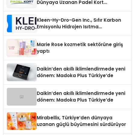
Dünyaya Uzanan Padel Kort
Üretiminde Güvenin Adresi
Kleen-Hy-Dro-Gen Inc., Sıfır Karbon
Emisyonlu Hidrojen Isıtma
Teknolojisinde ISO ve TSSA
Düzenleyici Onaylarını Aldı
Marie Rose kozmetik sektörüne giriş
yaptı
Daikin’den akıllı iklimlendirmede yeni
dönem: Madoka Plus Türkiye’de
Daikin’den akıllı iklimlendirmede yeni
dönem: Madoka Plus Türkiye’de
Mirabellix, Türkiye’den dünyaya
uzanan güçlü büyümesini sürdürüyor