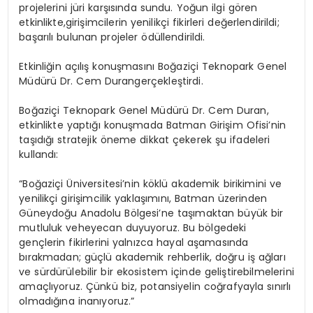
projelerini
jüri
karşısında
sundu.
Yoğun
ilgi
gören
etkinlikte,
girişimcilerin yenilikçi fikirleri değerlendirildi;
başarılı bulunan projeler ödüllendirildi.
Etkinliğin
açılış
konuşmasını
Boğaziçi
Teknopark
Genel
Müdürü
Dr.
Cem
Duran
gerçekleştirdi.
Boğaziçi
Teknopark
Genel
Müdürü
Dr.
Cem
Duran,
etkinlikte
yaptığı
konuşmada
Batman Girişim Ofisi’nin
taşıdığı stratejik öneme dikkat çekerek şu ifadeleri
kullandı:
“Boğaziçi Üniversitesi’nin köklü akademik birikimini ve
yenilikçi girişimcilik yaklaşımını, Batman
üzerinden
Güneydoğu
Anadolu
Bölgesi’ne
taşımaktan
büyük
bir
mutluluk
ve
heyecan duyuyoruz. Bu bölgedeki
gençlerin fikirlerini yalnızca hayal aşamasında
bırakmadan; güçlü akademik rehberlik, doğru iş ağları
ve sürdürülebilir bir ekosistem içinde geliştirebilmelerini
amaçlıyoruz. Çünkü biz, potansiyelin coğrafyayla sınırlı
olmadığına inanıyoruz.”