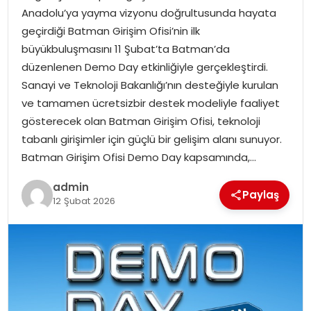
Anadolu’ya yayma vizyonu doğrultusunda hayata
geçirdiği Batman Girişim Ofisi’nin ilk
SPOR
büyükbuluşmasını 11 Şubat’ta Batman’da
düzenlenen Demo Day etkinliğiyle gerçekleştirdi.
EĞITIM
Sanayi ve Teknoloji Bakanlığı’nın desteğiyle kurulan
ve tamamen ücretsizbir destek modeliyle faaliyet
OTOMOBIL
gösterecek olan Batman Girişim Ofisi, teknoloji
tabanlı girişimler için güçlü bir gelişim alanı sunuyor.
TEKNOLOJI
Batman Girişim Ofisi Demo Day kapsamında,…
EKONOMI
admin
Paylaş
12 Şubat 2026