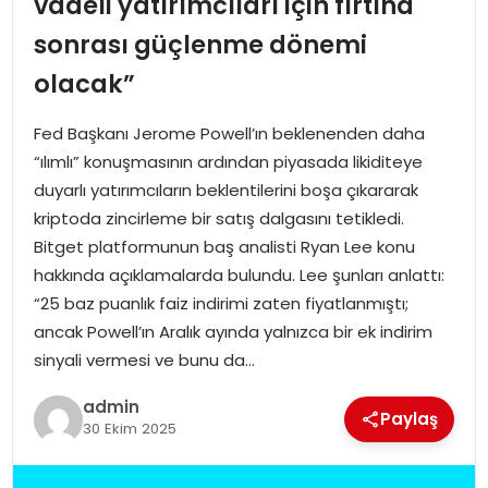
vadeli yatırımcıları için fırtına
sonrası güçlenme dönemi
SPOR
olacak”
EĞITIM
Fed Başkanı Jerome Powell’ın beklenenden daha
“ılımlı” konuşmasının ardından piyasada likiditeye
OTOMOBIL
duyarlı yatırımcıların beklentilerini boşa çıkararak
kriptoda zincirleme bir satış dalgasını tetikledi.
TEKNOLOJI
Bitget platformunun baş analisti Ryan Lee konu
hakkında açıklamalarda bulundu. Lee şunları anlattı:
EKONOMI
“25 baz puanlık faiz indirimi zaten fiyatlanmıştı;
ancak Powell’ın Aralık ayında yalnızca bir ek indirim
sinyali vermesi ve bunu da…
admin
Paylaş
30 Ekim 2025