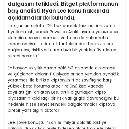
dalgasını tetikledi. Bitget platformunun
baş analisti Ryan Lee konu hakkında
açıklamalarda bulundu.
Lee şunları anlattı: “25 baz puanlık faiz indirimi zaten
fiyatlanmıştı; ancak Powell’ın Aralık ayında yalnızca bir
ek indirim sinyali vermesi ve bunu da hükümetin
kapanma riski ile ticaret tarifelerindeki belirsizliklere
bağlaması, riskli varlıklarda hızlı bir yeniden fiyatlama
süreci başlattı.”
Enflasyonun yıllık bazda hâlâ %3 civarında direnmesi
ve güçlenen doların FX piyasalarında yeniden oynaklık
yaratması ile birlikte kriptonun “fiat zayıflığına karşı
yüksek beta koruma aracı” rolünü kısa vadede
zayıflattığını anlatan Lee, artık olgunlaşan kripto
piyasasının kaldıraçlı bir risk varlığı gibi davrandığını; bu
nedenle hisse senetlerindeki dalgalanmalar kriptoya
birebir yansıdığını aktardı.
Lee şöyle konuştu: “Son 19 milyar dolarlık tasfiye
dalgası, düşük likiditeyle birleşen algoritmik işlemlerin