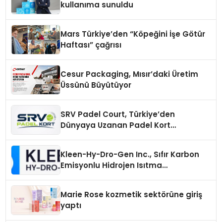
kullanıma sunuldu
Mars Türkiye’den “Köpeğini İşe Götür
Haftası” çağrısı
Cesur Packaging, Mısır’daki Üretim
Üssünü Büyütüyor
SRV Padel Court, Türkiye’den
Dünyaya Uzanan Padel Kort
Üretiminde Güvenin Adresi
Kleen-Hy-Dro-Gen Inc., Sıfır Karbon
Emisyonlu Hidrojen Isıtma
Teknolojisinde ISO ve TSSA
Düzenleyici Onaylarını Aldı
Marie Rose kozmetik sektörüne giriş
yaptı