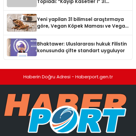
Topladı: “Kayıp Kasetler 1” 31
Temmuz’da Yayında
Yeni yapilan 31 bilimsel araştırmaya
göre, Vegan Köpek Maması ve Vegan
Kedi Mamasının İyi Sindirildiğini
Ortaya Koydu
Bhaktawer: Uluslararası hukuk Filistin
konusunda çifte standart uyguluyor
Haberin Doğru Adresi - Haberport.gen.tr