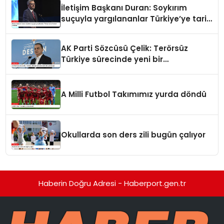
İletişim Başkanı Duran: Soykırım
suçuyla yargılananlar Türkiye’ye tarih
dersi veremez
AK Parti Sözcüsü Çelik: Terörsüz
Türkiye sürecinde yeni bir
aşamadayız
A Milli Futbol Takımımız yurda döndü
Okullarda son ders zili bugün çalıyor
Haberin Doğru Adresi - Haberport.gen.tr