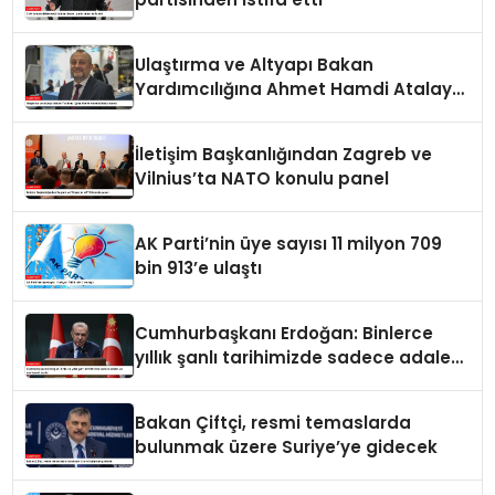
Ulaştırma ve Altyapı Bakan
Yardımcılığına Ahmet Hamdi Atalay
atandı
İletişim Başkanlığından Zagreb ve
Vilnius’ta NATO konulu panel
AK Parti’nin üye sayısı 11 milyon 709
bin 913’e ulaştı
Cumhurbaşkanı Erdoğan: Binlerce
yıllık şanlı tarihimizde sadece adalet
ve merhamet vardır
Bakan Çiftçi, resmi temaslarda
bulunmak üzere Suriye’ye gidecek