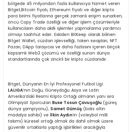
bölgede 45 milyondan fazla kullanıcıya hizmet veren
Bitget,Bitcoin fiyatı, Ethereum fiyatı ve diğer kripto
para birimi fiyatlarına gerçek zamanlı erişim sunarken,
öncü Copy Trade özelliği ve diğer işlem çözümleriyle
kullanıcıların daha akıllı işlemler yapmalarına yardımcı
olmayı taahhüt eder. Eskiden BitKeep olarak bilinen
Bitget Wallet, cüzdan işlevselliği, token swapları, NFT
Pazarı, DApp tarayıcısı ve daha fazlasını içeren birçok
kapsamlı Web3 çözümü ve özelliği sunan dünya
standartlarında çok zincirli bir kripto cüzdanıdır.
Bitget, Dünyanın En İyi Profesyonel Futbol Ligi
LALIGA
‘nın Doğu, Güneydoğu Asya ve Latin
Amerika’daki Resmi Kripto Ortağı olmanın yanı sıra
Olimpiyat Sporcuları
Buse Tosun Çavuşoğlu
(güreş
dünya şampiyonu),
Samet Gümüş
(boks altın
madalya sahibi) ve
İlkin Aydın
‘ın (voleybol milli
takımı) küresel ortağı olmak da dahil olmak üzere
güvenilir ortaklarla yaptığı işbirlikleri aracılığıyla