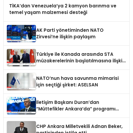
TİKA’dan Venezuela’ya 2 kamyon barınma ve
temel yaşam malzemesi desteği
AK Parti yönetiminden NATO
Zirvesi’ne ilişkin paylaşım
Türkiye ile Kanada arasında STA
müzakerelerinin başlatılmasına ilişkin
ortak bildiri
NATO’nun hava savunma mimarisi
için seçtiği şirket: ASELSAN
İletişim Başkanı Duran’dan
“Müttefikler Ankara’da” programı
paylaşımı
CHP Ankara Milletvekili Adnan Beker,
partisinden istifa etti