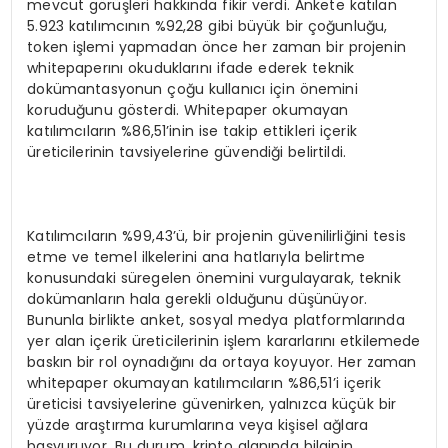
mevcut görüşleri hakkında fikir verdi. Ankete katılan
5.923 katılımcının %92,28 gibi büyük bir çoğunluğu,
token işlemi yapmadan önce her zaman bir projenin
whitepaperını okuduklarını ifade ederek teknik
dokümantasyonun çoğu kullanıcı için önemini
koruduğunu gösterdi. Whitepaper okumayan
katılımcıların %86,51’inin ise takip ettikleri içerik
üreticilerinin tavsiyelerine güvendiği belirtildi.
Katılımcıların %99,43’ü, bir projenin güvenilirliğini tesis
etme ve temel ilkelerini ana hatlarıyla belirtme
konusundaki süregelen önemini vurgulayarak, teknik
dokümanların hala gerekli olduğunu düşünüyor.
Bununla birlikte anket, sosyal medya platformlarında
yer alan içerik üreticilerinin işlem kararlarını etkilemede
baskın bir rol oynadığını da ortaya koyuyor. Her zaman
whitepaper okumayan katılımcıların %86,51’i içerik
üreticisi tavsiyelerine güvenirken, yalnızca küçük bir
yüzde araştırma kurumlarına veya kişisel ağlara
başvuruyor. Bu durum, kripto alanında bilginin