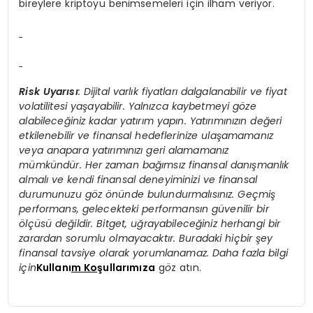
bireylere kriptoyu benimsemeleri için ilham veriyor.
Risk Uyarısı
: Dijital varlık fiyatları dalgalanabilir ve fiyat
volatilitesi yaşayabilir. Yalnızca kaybetmeyi g
ö
ze
alabileceğiniz kadar yatırım yapın. Yatırımınızı
n de
ğeri
etkilenebilir ve finansal hedeflerinize ulaşamamanız
veya anapara yatırımınızı geri alamamanız
mümkündür. Her zaman bağımsız finansal danışmanlık
almalı ve kendi finansal deneyiminizi ve finansal
durumunuzu g
ö
z
ö
nünde bulundurmalısınız. Geçmiş
performans, gelecekteki performansın güvenilir bir
ö
lçüsü değildir. Bitget, uğrayabileceğiniz herhangi bir
zarardan sorumlu olmayacaktır. Buradaki hiçbir şey
finansal tavsiye olarak yorumlanamaz. Daha fazla bilgi
için
Kullanı
m Ko
şullarımıza
g
ö
z atın.