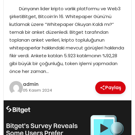
Dünyanın lider kripto varlık platformu ve Web3
SPOR
şirketiBitget, Bitcoin’in 16. Whitepaper Günü’nü
kutlamak üzere “Whitepaper Okuyan Kaldı mı?”
EĞITIM
temalı bir anket düzenledi. Bitget tarafından
toplanan anket verileri, kripto topluluğunun
OTOMOBIL
whitepaperlar hakkındaki mevcut görüşleri hakkında
fikir verdi. Ankete katılan 5.923 katılımcının %92,28
TEKNOLOJI
gibi büyük bir çoğunluğu, token işlemi yapmadan
önce her zaman…
EKONOMI
admin
Paylaş
05 Kasım 2024