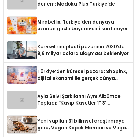
dönem: Madoka Plus Türkiye’de
Mirabellix, Türkiye’den dünyaya
uzanan güçlü büyümesini sürdürüyor
Küresel rinoplasti pazarının 2030’da
9,6 milyar dolara ulaşması bekleniyor
Türkiye’den küresel pazara: ShopinX,
dijital ekonomi ile gerçek dünya
alışverişini bir araya getirmeyi
hedefliyor
Ayla Selvi Şarkılarını Aynı Albümde
Topladı: “Kayıp Kasetler 1” 31
Temmuz’da Yayında
Yeni yapilan 31 bilimsel araştırmaya
göre, Vegan Köpek Maması ve Vegan
Kedi Mamasının İyi Sindirildiğini