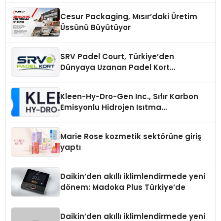
Cesur Packaging, Mısır’daki Üretim
Üssünü Büyütüyor
SRV Padel Court, Türkiye’den
Dünyaya Uzanan Padel Kort
Üretiminde Güvenin Adresi
Kleen-Hy-Dro-Gen Inc., Sıfır Karbon
Emisyonlu Hidrojen Isıtma
Teknolojisinde ISO ve TSSA
Düzenleyici Onaylarını Aldı
Marie Rose kozmetik sektörüne giriş
yaptı
Daikin’den akıllı iklimlendirmede yeni
dönem: Madoka Plus Türkiye’de
Daikin’den akıllı iklimlendirmede yeni