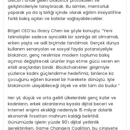
UNICEF’i önde gelen blokzincir protokolleri ve
geliştiricileriyle tanıştıracak. Bu isimler, mentorluk
yaparak ya da iş birliği içinde olarak eğitim inisiyatifine
farklı bakış açıları ve katkılar sağlayabilecekler.
Bitget CEO’su Gracy Chen ise şöyle konuştu: “Yeni
teknolojiler sadece ayrıcalıklı bir azınlığa ait olmamalı,
erken yaşta ve adil biçimde tanıtılmalı. Gerçek dünya
kullanım senaryoları ve sosyal fayda potansiyeliyle
blokzincir, genç neslimize modern topluma bakış
açımızı değiştirecek ürünler inşa etme gücü veren en
etkili araçlardan biridir. Blockchain4Her girişimiyle
yüzlerce kadını güçlendirme hedefimiz, binlerce kız
çocuğunu eğiten küresel bir harekete dönüştü. İşte
blokzincirin ulaşabileceği ölçek ve etki tam da budur.”
Her yıl, düşük ve orta gelirli ülkelerdeki genç kızlar ve
kadınların, erkek akranlarına kıyasla dijital beceri ve
internet erişimi eksikliği nedeniyle 15 milyar dolarlık
ekonomik fırsattan mahrum kaldığı belirtildi.
Günümüzde işlerin yüzde 90’ı dijital yetkinlik
gerektirirken, Game Changers Coalition, bu cinsiyete