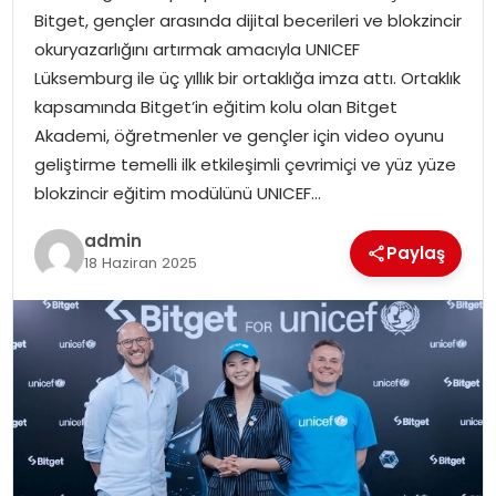
Bitget, gençler arasında dijital becerileri ve blokzincir
okuryazarlığını artırmak amacıyla UNICEF
SPOR
Lüksemburg ile üç yıllık bir ortaklığa imza attı. Ortaklık
kapsamında Bitget’in eğitim kolu olan Bitget
EĞITIM
Akademi, öğretmenler ve gençler için video oyunu
geliştirme temelli ilk etkileşimli çevrimiçi ve yüz yüze
OTOMOBIL
blokzincir eğitim modülünü UNICEF…
TEKNOLOJI
admin
Paylaş
18 Haziran 2025
EKONOMI