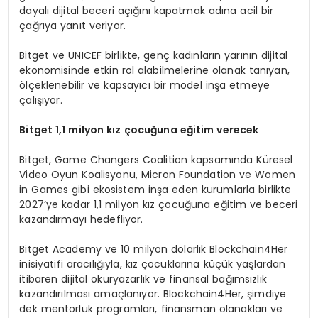
dayalı dijital beceri açığını kapatmak adına acil bir
çağrıya yanıt veriyor.
Bitget ve UNICEF birlikte, genç kadınların yarının dijital
ekonomisinde etkin rol alabilmelerine olanak tanıyan,
ölçeklenebilir ve kapsayıcı bir model inşa etmeye
çalışıyor.
Bitget 1,1 milyon kız ç
ocu
ğ
una e
ğitim verecek
Bitget, Game Changers Coalition kapsamında Küresel
Video Oyun Koalisyonu, Micron Foundation ve Women
in Games gibi ekosistem inşa eden kurumlarla birlikte
2027’ye kadar 1,1 milyon kız çocuğuna eğitim ve beceri
kazandırmayı hedefliyor.
Bitget Academy ve 10 milyon dolarlık Blockchain4Her
inisiyatifi aracılığıyla, kız çocuklarına küçük yaşlardan
itibaren dijital okuryazarlık ve finansal bağımsızlık
kazandırılması amaçlanıyor. Blockchain4Her, şimdiye
dek mentorluk programları, finansman olanakları ve