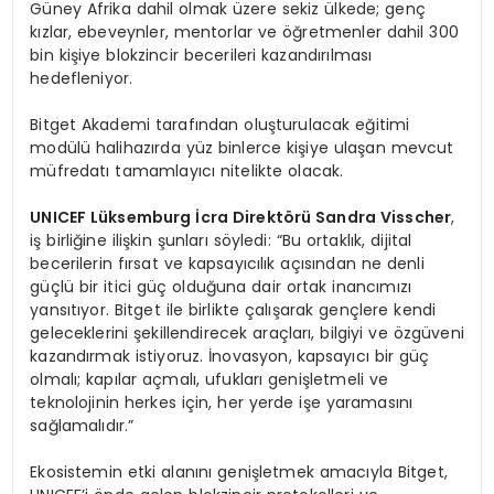
Güney Afrika dahil olmak üzere sekiz ülkede; genç
kızlar, ebeveynler, mentorlar ve öğretmenler dahil 300
bin kişiye blokzincir becerileri kazandırılması
hedefleniyor.
Bitget Akademi tarafından oluşturulacak eğitimi
modülü halihazırda yüz binlerce kişiye ulaşan mevcut
müfredatı tamamlayıcı nitelikte olacak.
UNICEF Lüksemburg İcra Direkt
ö
rü
Sandra Visscher
,
iş birliğine ilişkin şunları söyledi: “Bu ortaklık, dijital
becerilerin fırsat ve kapsayıcılık açısından ne denli
güçlü bir itici güç olduğuna dair ortak inancımızı
yansıtıyor. Bitget ile birlikte çalışarak gençlere kendi
geleceklerini şekillendirecek araçları, bilgiyi ve özgüveni
kazandırmak istiyoruz. İnovasyon, kapsayıcı bir güç
olmalı; kapılar açmalı, ufukları genişletmeli ve
teknolojinin herkes için, her yerde işe yaramasını
sağlamalıdır.”
Ekosistemin etki alanını genişletmek amacıyla Bitget,