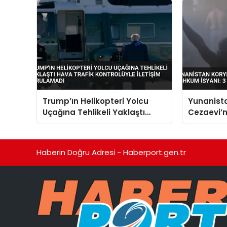
Trump’ın Helikopteri Yolcu
Yunanist
Uçağına Tehlikeli Yaklaştı
Cezaevi’
Hava Trafik Kontrolüyle
İsyanı: 3 
İletişim Kurulamadı
Haberin Doğru Adresi - Haberport.gen.tr