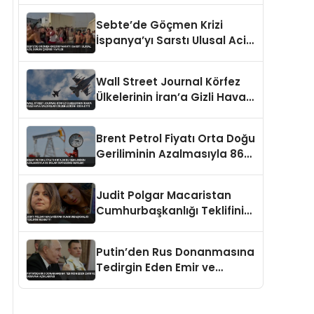
Kökleriyle Götürüldü
Sebte’de Göçmen Krizi
İspanya’yı Sarstı Ulusal Acil
Durum Çağrısı Yapıldı
Wall Street Journal Körfez
Ülkelerinin İran’a Gizli Hava
Saldırıları Düzenlediğini
İddia Etti
Brent Petrol Fiyatı Orta Doğu
Geriliminin Azalmasıyla 86
Dolar Seviyesine Geriledi
Judit Polgar Macaristan
Cumhurbaşkanlığı Teklifini
Reddetti
Putin’den Rus Donanmasına
Tedirgin Eden Emir ve
Ukrayna Açıklaması