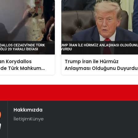
an Korydallos
Trump İran ile Hürmüz
nde Türk Mahkum
Anlaşması Olduğunu Duyurdu
Ölü 20 Yaralı İddiası
Hakkımızda
İletişim
Künye