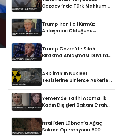
Cezaevi’nde Türk Mahkum
İsyanı: 3 Ölü 20 Yaralı İddiası
Trump İran ile Hürmüz
Anlaşması Olduğunu
Duyurdu
Trump Gazze’de Silah
Bırakma Anlaşması Duyurdu
Filistinli Gruplar Reddetti
ABD İran’ın Nükleer
Tesislerine Binlerce Askerle
Operasyon Hazırlığında
Yemen’de Tarihi Atama İlk
Kadın Dışişleri Bakanı Efrah
Abdulaziz ez-Zube Oldu
İsrail’den Lübnan’a Ağaç
Sökme Operasyonu 600
Yıllık Zeytin Ağaçları