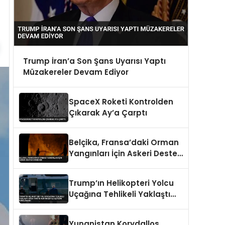
Trump İran’a Son Şans Uyarısı Yaptı
Müzakereler Devam Ediyor
SpaceX Roketi Kontrolden
Çıkarak Ay’a Çarptı
Belçika, Fransa’daki Orman
Yangınları İçin Askeri Destek
Gönderdi
Trump’ın Helikopteri Yolcu
Uçağına Tehlikeli Yaklaştı
Hava Trafik Kontrolüyle
İletişim Kurulamadı
Yunanistan Korydallos