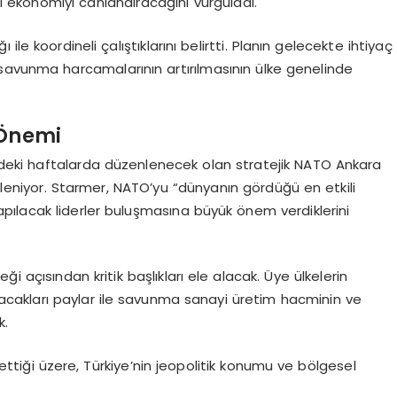
el ekonomiyi canlandıracağını vurguladı.
le koordineli çalıştıklarını belirtti. Planın gelecekte ihtiyaç
savunma harcamalarının artırılmasının ülke genelinde
 Önemi
üzdeki haftalarda düzenlenecek olan stratejik NATO Ankara
eniyor. Starmer, NATO’yu “dünyanın gördüğü en etkili
yapılacak liderler buluşmasına büyük önem verdiklerini
ceği açısından kritik başlıkları ele alacak. Üye ülkelerin
racakları paylar ile savunma sanayi üretim hacminin ve
k.
ttiği üzere, Türkiye’nin jeopolitik konumu ve bölgesel