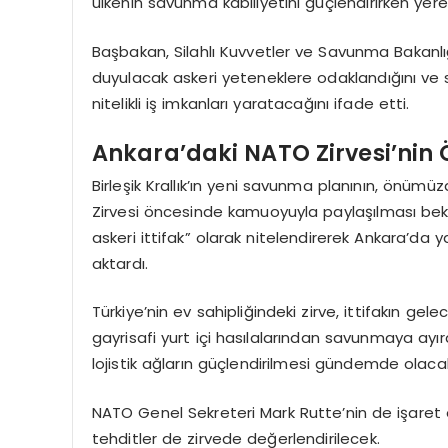
ülkenin savunma kabiliyetini güçlendirirken yer
Başbakan, Silahlı Kuvvetler ve Savunma Bakanlığı i
duyulacak askeri yeteneklere odaklandığını ve 
nitelikli iş imkanları yaratacağını ifade etti.
Ankara’daki NATO Zirvesi’nin
Birleşik Krallık’ın yeni savunma planının, önüm
Zirvesi öncesinde kamuoyuyla paylaşılması bekl
askeri ittifak” olarak nitelendirerek Ankara’da 
aktardı.
Türkiye’nin ev sahipliğindeki zirve, ittifakın gele
gayrisafi yurt içi hasılalarından savunmaya ayı
lojistik ağların güçlendirilmesi gündemde olaca
NATO Genel Sekreteri Mark Rutte’nin de işaret e
tehditler de zirvede değerlendirilecek.