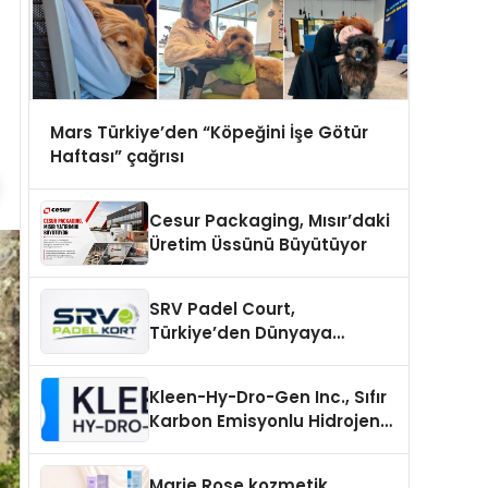
Mars Türkiye’den “Köpeğini İşe Götür
Haftası” çağrısı
Cesur Packaging, Mısır’daki
Üretim Üssünü Büyütüyor
SRV Padel Court,
Türkiye’den Dünyaya
Uzanan Padel Kort
Üretiminde Güvenin Adresi
Kleen-Hy-Dro-Gen Inc., Sıfır
Karbon Emisyonlu Hidrojen
Isıtma Teknolojisinde ISO ve
TSSA Düzenleyici Onaylarını
Marie Rose kozmetik