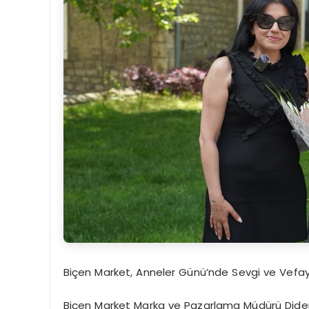
Biçen Market, Anneler Günü’nde Sevgi ve Vefay
Biçen Market
Marka ve Pazarlama Müdürü Did