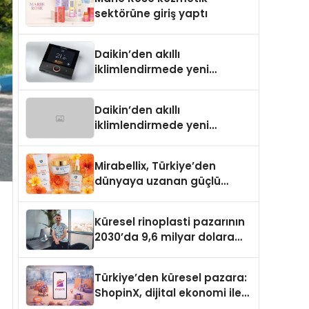
Aldı
sektörüne giriş yaptı
Daikin’den akıllı
iklimlendirmede yeni
dönem: Madoka Plus
Türkiye’de
Daikin’den akıllı
iklimlendirmede yeni
dönem: Madoka Plus
Türkiye’de
Mirabellix, Türkiye’den
dünyaya uzanan güçlü
büyümesini sürdürüyor
Küresel rinoplasti pazarının
2030’da 9,6 milyar dolara
ulaşması bekleniyor
Türkiye’den küresel pazara:
ShopinX, dijital ekonomi ile
gerçek dünya alışverişini bir