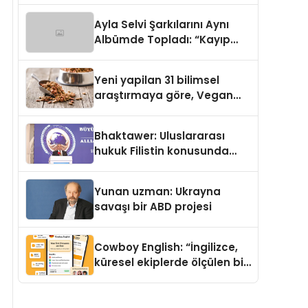
araya getirmeyi hedefliyor
Ayla Selvi Şarkılarını Aynı
Albümde Topladı: “Kayıp
Kasetler 1” 31 Temmuz’da
Yayında
Yeni yapilan 31 bilimsel
araştırmaya göre, Vegan
Köpek Maması ve Vegan
Kedi Mamasının İyi
Bhaktawer: Uluslararası
Sindirildiğini Ortaya Koydu
hukuk Filistin konusunda
çifte standart uyguluyor
Yunan uzman: Ukrayna
savaşı bir ABD projesi
Cowboy English: “İngilizce,
küresel ekiplerde ölçülen bir
iş yetkinliğine dönüşüyor”