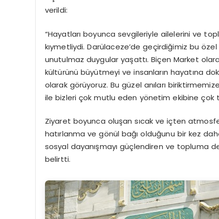
verildi:
“Hayatları boyunca sevgileriyle ailelerini ve t
kıymetliydi. Darülaceze’de geçirdiğimiz bu öz
unutulmaz duygular yaşattı. Biçen Market olar
kültürünü büyütmeyi ve insanların hayatına dok
olarak görüyoruz.
Bu güzel anıları biriktirmemize
ile bizleri çok mutlu eden yönetim ekibine çok t
Ziyaret boyunca oluşan sıcak ve içten atmosfer
hatırlanma ve gönül bağı olduğunu bir kez d
sosyal dayanışmayı güçlendiren ve topluma d
belirtti.