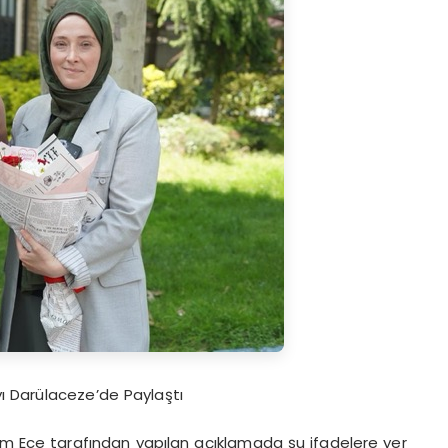
ı Darülaceze’de Paylaştı
em Ece
tarafından yapılan açıklamada şu ifadelere yer