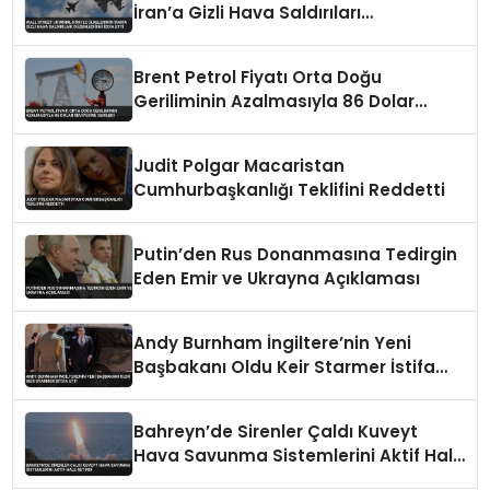
İran’a Gizli Hava Saldırıları
Düzenlediğini İddia Etti
Brent Petrol Fiyatı Orta Doğu
Geriliminin Azalmasıyla 86 Dolar
Seviyesine Geriledi
Judit Polgar Macaristan
Cumhurbaşkanlığı Teklifini Reddetti
Putin’den Rus Donanmasına Tedirgin
Eden Emir ve Ukrayna Açıklaması
Andy Burnham İngiltere’nin Yeni
Başbakanı Oldu Keir Starmer İstifa
Etti
Bahreyn’de Sirenler Çaldı Kuveyt
Hava Savunma Sistemlerini Aktif Hale
Getirdi