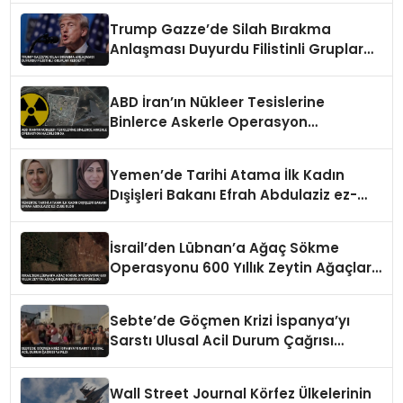
Trump Gazze’de Silah Bırakma
Anlaşması Duyurdu Filistinli Gruplar
Reddetti
ABD İran’ın Nükleer Tesislerine
Binlerce Askerle Operasyon
Hazırlığında
Yemen’de Tarihi Atama İlk Kadın
Dışişleri Bakanı Efrah Abdulaziz ez-
Zube Oldu
İsrail’den Lübnan’a Ağaç Sökme
Operasyonu 600 Yıllık Zeytin Ağaçları
Kökleriyle Götürüldü
Sebte’de Göçmen Krizi İspanya’yı
Sarstı Ulusal Acil Durum Çağrısı
Yapıldı
Wall Street Journal Körfez Ülkelerinin