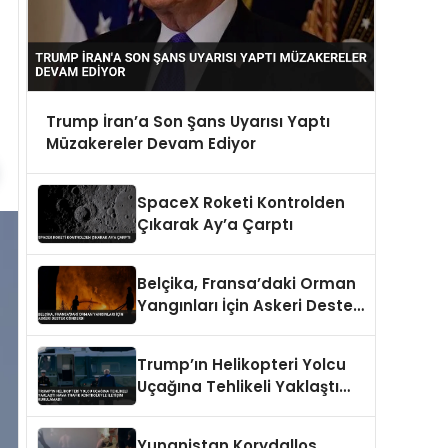
Trump İran’a Son Şans Uyarısı Yaptı
Müzakereler Devam Ediyor
SpaceX Roketi Kontrolden
Çıkarak Ay’a Çarptı
Belçika, Fransa’daki Orman
Yangınları İçin Askeri Destek
Gönderdi
Trump’ın Helikopteri Yolcu
Uçağına Tehlikeli Yaklaştı
Hava Trafik Kontrolüyle
İletişim Kurulamadı
Yunanistan Korydallos