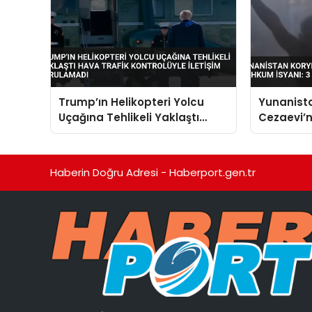
Trump’ın Helikopteri Yolcu
Yunanist
Uçağına Tehlikeli Yaklaştı
Cezaevi’
Hava Trafik Kontrolüyle
İsyanı: 3 
İletişim Kurulamadı
Haberin Doğru Adresi - Haberport.gen.tr