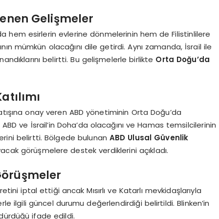
lenen Gelişmeler
hem esirlerin evlerine dönmelerinin hem de Filistinlilere
sının mümkün olacağını dile getirdi. Aynı zamanda, İsrail ile
ndıklarını belirtti. Bu gelişmelerle birlikte
Orta Doğu’da
Katılımı
h satışına onay veren ABD yönetiminin Orta Doğu’da
, ABD ve İsrail’in Doha’da olacağını ve Hamas temsilcilerinin
rini belirtti. Bölgede bulunan
ABD Ulusal Güvenlik
cak görüşmelere destek verdiklerini açıkladı.
Görüşmeler
etini iptal ettiği ancak Mısırlı ve Katarlı mevkidaşlarıyla
 ilgili güncel durumu değerlendirdiği belirtildi. Blinken’in
dürdüğü ifade edildi.