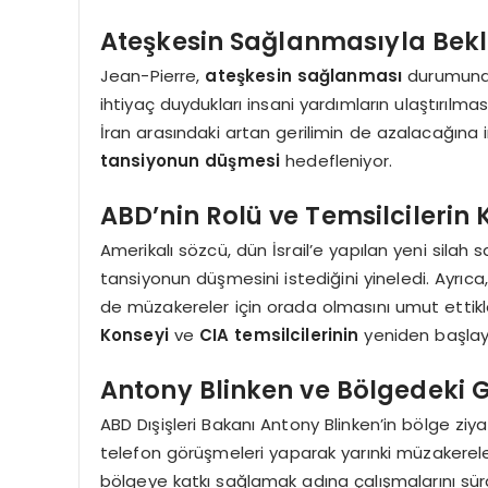
Ateşkesin Sağlanmasıyla Bek
Jean-Pierre,
ateşkesin sağlanması
durumunda 
ihtiyaç duydukları insani yardımların ulaştırılma
İran arasındaki artan gerilimin de azalacağına ina
tansiyonun düşmesi
hedefleniyor.
ABD’nin Rolü ve Temsilcilerin 
Amerikalı sözcü, dün İsrail’e yapılan yeni sila
tansiyonun düşmesini istediğini yineledi. Ayrıca
de müzakereler için orada olmasını umut ettikle
Konseyi
ve
CIA temsilcilerinin
yeniden başlaya
Antony Blinken ve Bölgedeki 
ABD Dışişleri Bakanı Antony Blinken’in bölge ziyar
telefon görüşmeleri yaparak yarınki müzakerelerle
bölgeye katkı sağlamak adına çalışmalarını sür