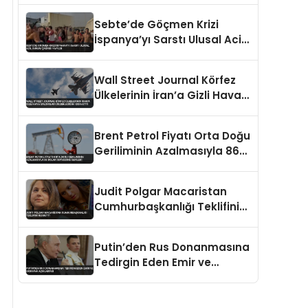
Kökleriyle Götürüldü
Sebte’de Göçmen Krizi
İspanya’yı Sarstı Ulusal Acil
Durum Çağrısı Yapıldı
Wall Street Journal Körfez
Ülkelerinin İran’a Gizli Hava
Saldırıları Düzenlediğini
İddia Etti
Brent Petrol Fiyatı Orta Doğu
Geriliminin Azalmasıyla 86
Dolar Seviyesine Geriledi
Judit Polgar Macaristan
Cumhurbaşkanlığı Teklifini
Reddetti
Putin’den Rus Donanmasına
Tedirgin Eden Emir ve
Ukrayna Açıklaması