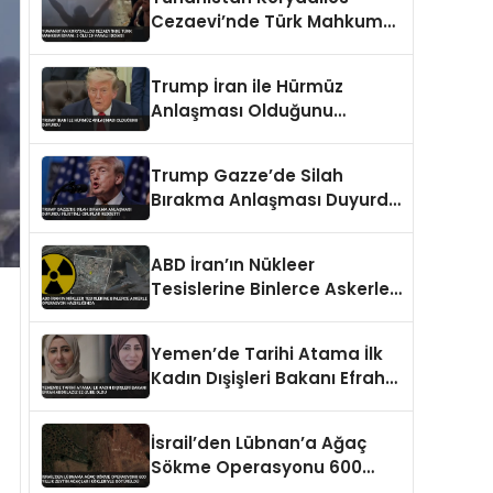
Cezaevi’nde Türk Mahkum
İsyanı: 3 Ölü 20 Yaralı İddiası
Trump İran ile Hürmüz
Anlaşması Olduğunu
Duyurdu
Trump Gazze’de Silah
Bırakma Anlaşması Duyurdu
Filistinli Gruplar Reddetti
ABD İran’ın Nükleer
Tesislerine Binlerce Askerle
Operasyon Hazırlığında
Yemen’de Tarihi Atama İlk
Kadın Dışişleri Bakanı Efrah
Abdulaziz ez-Zube Oldu
İsrail’den Lübnan’a Ağaç
Sökme Operasyonu 600
Yıllık Zeytin Ağaçları