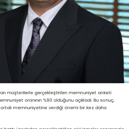
ayan müşterilerle gerçekleştirilen memnuniyet anketi
mnuniyet oranının %90 olduğunu açıkladı. Bu sonuç,
igortalı memnuniyetine verdiği önemi bir kez daha