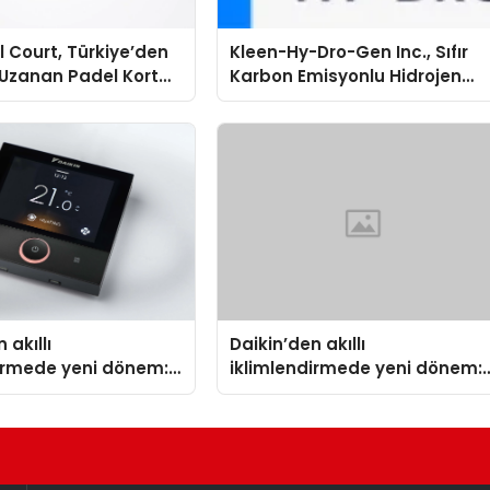
 Court, Türkiye’den
Kleen-Hy-Dro-Gen Inc., Sıfır
Uzanan Padel Kort
Karbon Emisyonlu Hidrojen
de Güvenin Adresi
Isıtma Teknolojisinde ISO ve
TSSA Düzenleyici Onaylarını
Aldı
 akıllı
Daikin’den akıllı
dirmede yeni dönem:
iklimlendirmede yeni dönem:
lus Türkiye’de
Madoka Plus Türkiye’de