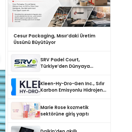
Cesur Packaging, Mısır’daki Üretim
Üssünü Büyütüyor
SRV Padel Court,
Türkiye’den Dünyaya
Uzanan Padel Kort
Üretiminde Güvenin Adresi
Kleen-Hy-Dro-Gen Inc., Sıfır
Karbon Emisyonlu Hidrojen
Isıtma Teknolojisinde ISO ve
TSSA Düzenleyici Onaylarını
Marie Rose kozmetik
Aldı
sektörüne giriş yaptı
Daikin’den akıllı