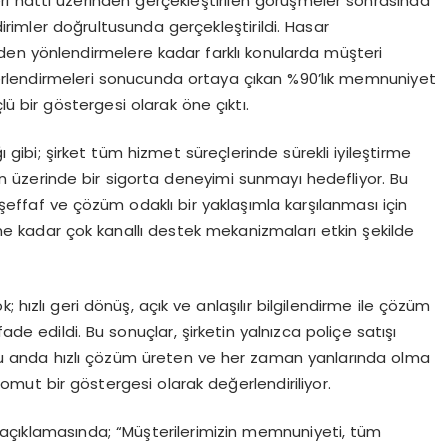
i hattı üzerinden gerçekleştirilen görüşmeler sonrasında
ldirimler doğrultusunda gerçekleştirildi. Hasar
inden yönlendirmelere kadar farklı konularda müşteri
ğerlendirmeleri sonucunda ortaya çıkan %90’lık memnuniyet
lü bir göstergesi olarak öne çıktı.
ı gibi; şirket tüm hizmet süreçlerinde sürekli iyileştirme
n üzerinde bir sigorta deneyimi sunmayı hedefliyor. Bu
 şeffaf ve çözüm odaklı bir yaklaşımla karşılanması için
ine kadar çok kanallı destek mekanizmaları etkin şekilde
 hızlı geri dönüş, açık ve anlaşılır bilgilendirme ile çözüm
ade edildi. Bu sonuçlar, şirketin yalnızca poliçe satışı
duğu anda hızlı çözüm üreten ve her zaman yanlarında olma
mut bir göstergesi olarak değerlendiriliyor.
açıklamasında; “Müşterilerimizin memnuniyeti, tüm