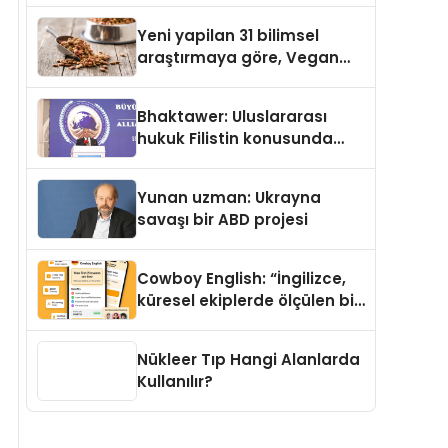
Yayında
Yeni yapilan 31 bilimsel
araştırmaya göre, Vegan
Köpek Maması ve Vegan
Kedi Mamasının İyi
Bhaktawer: Uluslararası
Sindirildiğini Ortaya Koydu
hukuk Filistin konusunda
çifte standart uyguluyor
Yunan uzman: Ukrayna
savaşı bir ABD projesi
Cowboy English: “İngilizce,
küresel ekiplerde ölçülen bir
iş yetkinliğine dönüşüyor”
Nükleer Tıp Hangi Alanlarda
Kullanılır?