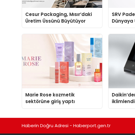
Cesur Packaging, Mısır’daki
SRV Padel
Üretim Üssünü Büyütüyor
Dünyaya 
Üretimin
Marie Rose kozmetik
Daikin’den
sektörüne giriş yaptı
iklimlen
Madoka P
Haberin Doğru Adresi - Haberport.gen.tr