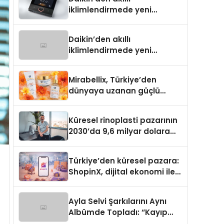
iklimlendirmede yeni
dönem: Madoka Plus
Türkiye’de
Daikin’den akıllı
iklimlendirmede yeni
dönem: Madoka Plus
Türkiye’de
Mirabellix, Türkiye’den
dünyaya uzanan güçlü
büyümesini sürdürüyor
Küresel rinoplasti pazarının
2030’da 9,6 milyar dolara
ulaşması bekleniyor
Türkiye’den küresel pazara:
ShopinX, dijital ekonomi ile
gerçek dünya alışverişini bir
araya getirmeyi hedefliyor
Ayla Selvi Şarkılarını Aynı
Albümde Topladı: “Kayıp
Kasetler 1” 31 Temmuz’da