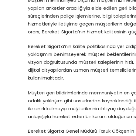
Müşteri memnuniyeti ölçümü; müşteri hizmetler
yapılan anketler aracılığıyla elde edilen geri bi
süreçlerinden poliçe işlemlerine, bilgi talepler
hizmetleriyle iletişime geçen müşterilerin de
oranı, Bereket Sigorta’nın hizmet kalitesinin güç
Bereket Sigorta’nın kalite politikasında yer aldığ
yaklaşımını benimseyerek müşteri beklentilerini
vizyon doğrultusunda müşteri taleplerinin hızlı,
dijital altyapılardan uzman müşteri temsilciler
kullanılmaktadır.
Müşteri geri bildirimlerinde memnuniyetin en çok;
odaklı yaklaşım gibi unsurlardan kaynaklandığı if
ile sınırlı kalmayıp müşterilerinin ihtiyaç duy
anlayışıyla hareket eden bir kurum olduğunun so
Bereket Sigorta Genel Müdürü Faruk Gökçen’in 