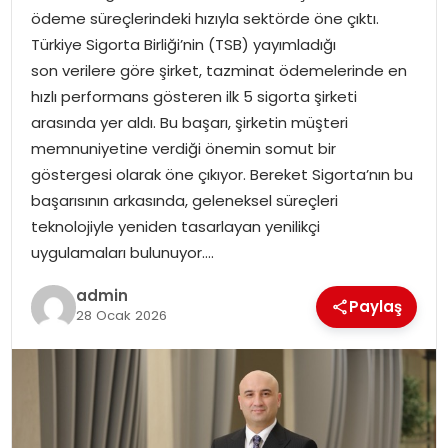
ödeme süreçlerindeki hızıyla sektörde öne çıktı.
Türkiye Sigorta Birliği’nin (TSB) yayımladığı
SPOR
son verilere göre şirket, tazminat ödemelerinde en
hızlı performans gösteren ilk 5 sigorta şirketi
EĞITIM
arasında yer aldı. Bu başarı, şirketin müşteri
memnuniyetine verdiği önemin somut bir
OTOMOBIL
göstergesi olarak öne çıkıyor. Bereket Sigorta’nın bu
başarısının arkasında, geleneksel süreçleri
TEKNOLOJI
teknolojiyle yeniden tasarlayan yenilikçi
uygulamaları bulunuyor….
EKONOMI
admin
Paylaş
28 Ocak 2026