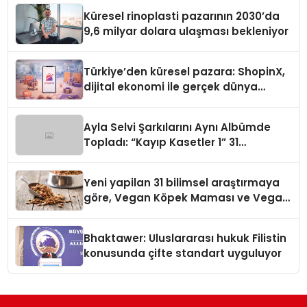
Küresel rinoplasti pazarının 2030’da
9,6 milyar dolara ulaşması bekleniyor
Türkiye’den küresel pazara: ShopinX,
dijital ekonomi ile gerçek dünya
alışverişini bir araya getirmeyi
hedefliyor
Ayla Selvi Şarkılarını Aynı Albümde
Topladı: “Kayıp Kasetler 1” 31
Temmuz’da Yayında
Yeni yapilan 31 bilimsel araştırmaya
göre, Vegan Köpek Maması ve Vegan
Kedi Mamasının İyi Sindirildiğini
Ortaya Koydu
Bhaktawer: Uluslararası hukuk Filistin
konusunda çifte standart uyguluyor