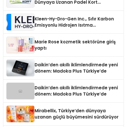
Dünyaya Uzanan Padel Kort
Üretiminde Güvenin Adresi
Kleen-Hy-Dro-Gen Inc., Sıfır Karbon
Emisyonlu Hidrojen Isıtma
Teknolojisinde ISO ve TSSA
Düzenleyici Onaylarını Aldı
Marie Rose kozmetik sektörüne giriş
yaptı
Daikin’den akıllı iklimlendirmede yeni
dönem: Madoka Plus Türkiye’de
Daikin’den akıllı iklimlendirmede yeni
dönem: Madoka Plus Türkiye’de
Mirabellix, Türkiye’den dünyaya
uzanan güçlü büyümesini sürdürüyor