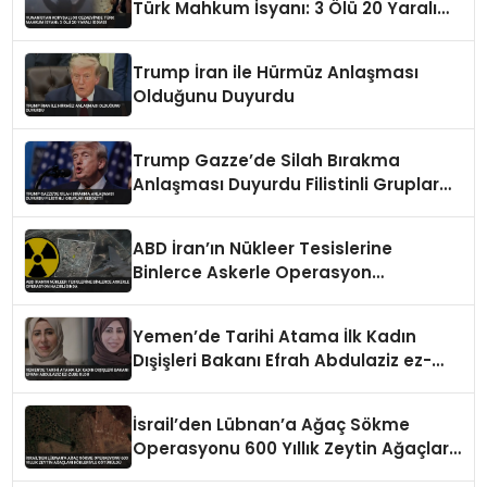
Türk Mahkum İsyanı: 3 Ölü 20 Yaralı
İddiası
Trump İran ile Hürmüz Anlaşması
Olduğunu Duyurdu
Trump Gazze’de Silah Bırakma
Anlaşması Duyurdu Filistinli Gruplar
Reddetti
ABD İran’ın Nükleer Tesislerine
Binlerce Askerle Operasyon
Hazırlığında
Yemen’de Tarihi Atama İlk Kadın
Dışişleri Bakanı Efrah Abdulaziz ez-
Zube Oldu
İsrail’den Lübnan’a Ağaç Sökme
Operasyonu 600 Yıllık Zeytin Ağaçları
Kökleriyle Götürüldü