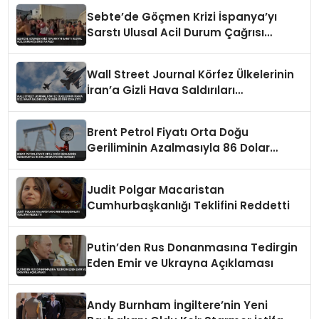
Sebte’de Göçmen Krizi İspanya’yı
Sarstı Ulusal Acil Durum Çağrısı
Yapıldı
Wall Street Journal Körfez Ülkelerinin
İran’a Gizli Hava Saldırıları
Düzenlediğini İddia Etti
Brent Petrol Fiyatı Orta Doğu
Geriliminin Azalmasıyla 86 Dolar
Seviyesine Geriledi
Judit Polgar Macaristan
Cumhurbaşkanlığı Teklifini Reddetti
Putin’den Rus Donanmasına Tedirgin
Eden Emir ve Ukrayna Açıklaması
Andy Burnham İngiltere’nin Yeni