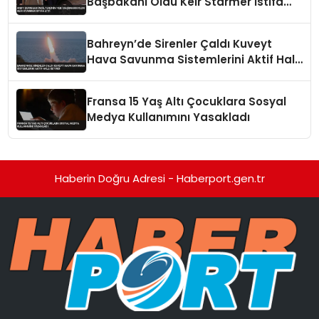
Başbakanı Oldu Keir Starmer İstifa
Etti
Bahreyn’de Sirenler Çaldı Kuveyt
Hava Savunma Sistemlerini Aktif Hale
Getirdi
Fransa 15 Yaş Altı Çocuklara Sosyal
Medya Kullanımını Yasakladı
Haberin Doğru Adresi - Haberport.gen.tr