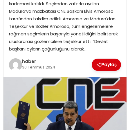
kademesi katıldı. Seçimden zaferle ayrılan
Maduro’ya mazbatası CNE Başkanı Elvis Amoroso
SPOR
tarafından takdim edildi. Amoroso ve Maduro’dan
Teşekkür ve Sözler Amoroso, tüm engellemelere
EĞITIM
rağmen seçimlerin başarıyla yönetildiğini belirterek
uluslararası gözlemcilere teşekkür etti. “Devlet
OTOMOBIL
başkanı oyların çoğunluğunu alarak…
TEKNOLOJI
haber
Paylaş
30 Temmuz 2024
EKONOMI