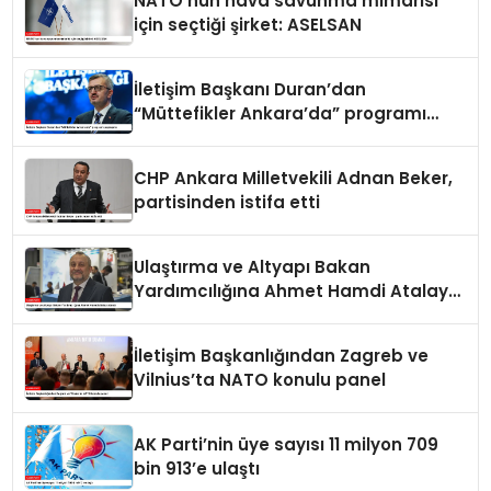
NATO’nun hava savunma mimarisi
için seçtiği şirket: ASELSAN
İletişim Başkanı Duran’dan
“Müttefikler Ankara’da” programı
paylaşımı
CHP Ankara Milletvekili Adnan Beker,
partisinden istifa etti
Ulaştırma ve Altyapı Bakan
Yardımcılığına Ahmet Hamdi Atalay
atandı
İletişim Başkanlığından Zagreb ve
Vilnius’ta NATO konulu panel
AK Parti’nin üye sayısı 11 milyon 709
bin 913’e ulaştı