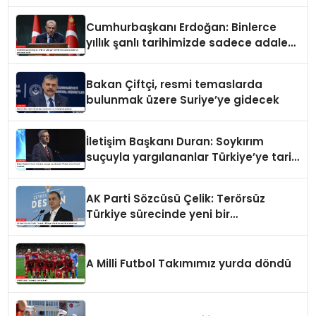
Cumhurbaşkanı Erdoğan: Binlerce
yıllık şanlı tarihimizde sadece adalet
ve merhamet vardır
Bakan Çiftçi, resmi temaslarda
bulunmak üzere Suriye’ye gidecek
İletişim Başkanı Duran: Soykırım
suçuyla yargılananlar Türkiye’ye tarih
dersi veremez
AK Parti Sözcüsü Çelik: Terörsüz
Türkiye sürecinde yeni bir
aşamadayız
A Milli Futbol Takımımız yurda döndü