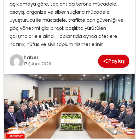
açıklamaya göre, toplantıda terörle mücadele,
asayiş, organize ve siber suçlarla mücadele,
SPOR
uyuşturucu ile mücadele, trafikte can güvenliği ve
göç yönetimi gibi birçok başlıkta yürütülen
EĞITIM
çalışmalar ele alındı. Toplantıda ayrıca afetlere
hazırlık, nüfus ve sivil toplum hizmetlerinin…
OTOMOBIL
haber
Paylaş
17 Şubat 2026
TEKNOLOJI
EKONOMI