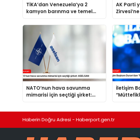
TİKA’dan Venezuela’ya 2
AK Parti
kamyon barınma ve temel
Zirvesi’ne
yaşam malzemesi desteği
NATO’nun hava savunma
İletişim 
mimarisi için seçtiği şirket:
“Müttefik
ASELSAN
programı
Haberin Doğru Adresi - Haberport.gen.tr