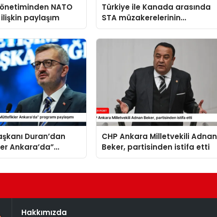
 yönetiminden NATO
Türkiye ile Kanada arasında
 ilişkin paylaşım
STA müzakerelerinin
başlatılmasına ilişkin ortak
bildiri
Başkanı Duran’dan
CHP Ankara Milletvekili Adna
ler Ankara’da”
Beker, partisinden istifa etti
 paylaşımı
Hakkımızda