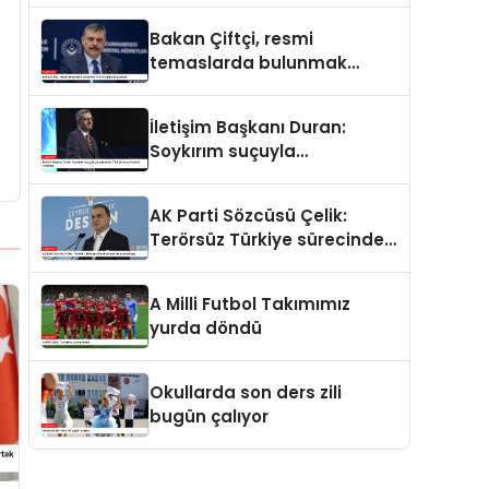
ve merhamet vardır
Bakan Çiftçi, resmi
temaslarda bulunmak
üzere Suriye’ye gidecek
İletişim Başkanı Duran:
Soykırım suçuyla
yargılananlar Türkiye’ye
tarih dersi veremez
AK Parti Sözcüsü Çelik:
Terörsüz Türkiye sürecinde
yeni bir aşamadayız
A Milli Futbol Takımımız
yurda döndü
Okullarda son ders zili
bugün çalıyor