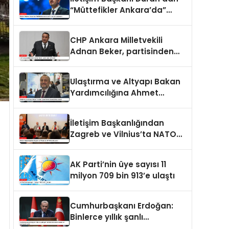
“Müttefikler Ankara’da”
programı paylaşımı
CHP Ankara Milletvekili
Adnan Beker, partisinden
istifa etti
Ulaştırma ve Altyapı Bakan
Yardımcılığına Ahmet
Hamdi Atalay atandı
İletişim Başkanlığından
Zagreb ve Vilnius’ta NATO
konulu panel
AK Parti’nin üye sayısı 11
milyon 709 bin 913’e ulaştı
Cumhurbaşkanı Erdoğan:
Binlerce yıllık şanlı
tarihimizde sadece adalet