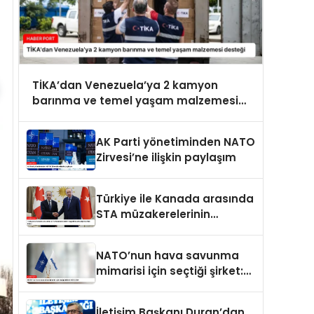
TİKA’dan Venezuela’ya 2 kamyon
barınma ve temel yaşam malzemesi
desteği
AK Parti yönetiminden NATO
Zirvesi’ne ilişkin paylaşım
Türkiye ile Kanada arasında
STA müzakerelerinin
başlatılmasına ilişkin ortak
bildiri
NATO’nun hava savunma
mimarisi için seçtiği şirket:
ASELSAN
İletişim Başkanı Duran’dan