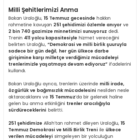
Milli Şehitlerimizi Anma
Bakan Uraloğlu,
15 Temmuz gecesinde
hakkın
rahmetine kavuşan
251 şehidimizi özlemle anıyor
ve
2 bin 740 gazimize minnetimizi sunuyoruz
dedi.
Trenin
411 yolcu kapasitesiyle
hizmet vereceğini
belirten Uraloğlu,
“Demokrasi ve milli birlik şuuruyla
sadece bir gün değil
,
her gün ülkece darbe
girişimine karşı milletçe verdiğimiz mücadeleyi
trenlerimizle yaşatmaya devam ediyoruz”
ifadelerini
kullandı.
Bakan Uraloğlu ayrıca, trenlerin üzerinde
milli irade,
özgürlük ve bağımsızlık mücadelesini
nesilden nesle
aktaracaklarını ve
15 Temmuz
‘da bir gelenek haline
gelen bu anma etkinliğini
trenler aracılığıyla
sürdüreceklerini
belirtti.
251 şehidimize
Allah’tan rahmet dileyen Uraloğlu,
15
Temmuz Demokrasi ve Milli Birlik Treni
ile
ülkece
verilen mücadeleyi
simgeleyen bir yolculuğun