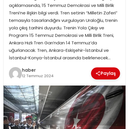
açıklamasında, 15 Temmuz Demokrasi ve Milli Birlik
Treni‘ne ilişkin bilgi verdi. Tren setinin “Milletin Zaferi”
SPOR
temasıyla tasarlandığını vurgulayan Uraloğlu, trenin
yola çıkış tarihini duyurdu. Trenin Yola Çıkışı ve
EĞITIM
Programı 15 Temmuz Demokrasi ve Milli Birlik Treni,
Ankara Hızlı Tren Garı’ndan 14 Temmuz’da
OTOMOBIL
uğurlanacak. Tren, Ankara-Eskişehir-İstanbul ve
İstanbul-Konya-İstanbul arasında belirlenecek…
TEKNOLOJI
haber
Paylaş
EKONOMI
12 Temmuz 2024