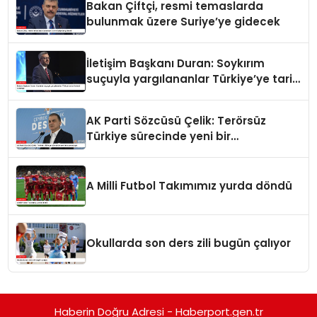
Bakan Çiftçi, resmi temaslarda
bulunmak üzere Suriye’ye gidecek
İletişim Başkanı Duran: Soykırım
suçuyla yargılananlar Türkiye’ye tarih
dersi veremez
AK Parti Sözcüsü Çelik: Terörsüz
Türkiye sürecinde yeni bir
aşamadayız
A Milli Futbol Takımımız yurda döndü
Okullarda son ders zili bugün çalıyor
Haberin Doğru Adresi - Haberport.gen.tr