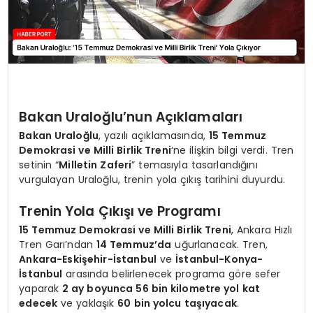
Bakan Uraloğlu’nun Açıklamaları
Bakan Uraloğlu
, yazılı açıklamasında,
15 Temmuz
Demokrasi ve Milli Birlik Treni
‘ne ilişkin bilgi verdi. Tren
setinin “
Milletin Zaferi
” temasıyla tasarlandığını
vurgulayan Uraloğlu, trenin yola çıkış tarihini duyurdu.
Trenin Yola Çıkışı ve Programı
15 Temmuz Demokrasi ve Milli Birlik Treni
, Ankara Hızlı
Tren Garı’ndan
14 Temmuz’da
uğurlanacak. Tren,
Ankara-Eskişehir-İstanbul
ve
İstanbul-Konya-
İstanbul
arasında belirlenecek programa göre sefer
yaparak
2 ay boyunca 56 bin kilometre yol kat
edecek
ve yaklaşık
60 bin yolcu taşıyacak
.