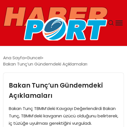
ANASAYFA
Ana Sayfa
Guncel
Bakan Tunç’un Gündemdeki Açıklamaları
GUNCEL
YAŞAM
Bakan Tunç’un Gündemdeki
Açıklamaları
SAĞLIK
Bakan Tunç TBMM’deki Kavgayı Değerlendirdi Bakan
SPOR
Tunç, TBMM’deki kavganın üzücü olduğunu belirterek,
iç tüzüğe uyulması gerektiğini vurguladı.
MAGAZIN