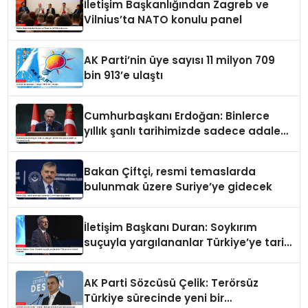
İletişim Başkanlığından Zagreb ve
Vilnius’ta NATO konulu panel
AK Parti’nin üye sayısı 11 milyon 709
bin 913’e ulaştı
Cumhurbaşkanı Erdoğan: Binlerce
yıllık şanlı tarihimizde sadece adalet
ve merhamet vardır
Bakan Çiftçi, resmi temaslarda
bulunmak üzere Suriye’ye gidecek
İletişim Başkanı Duran: Soykırım
suçuyla yargılananlar Türkiye’ye tarih
dersi veremez
AK Parti Sözcüsü Çelik: Terörsüz
Türkiye sürecinde yeni bir