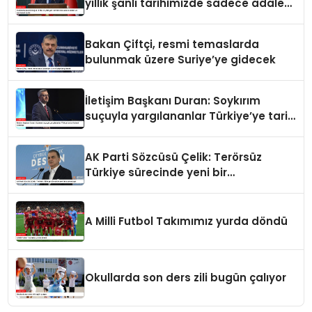
yıllık şanlı tarihimizde sadece adalet
ve merhamet vardır
Bakan Çiftçi, resmi temaslarda
bulunmak üzere Suriye’ye gidecek
İletişim Başkanı Duran: Soykırım
suçuyla yargılananlar Türkiye’ye tarih
dersi veremez
AK Parti Sözcüsü Çelik: Terörsüz
Türkiye sürecinde yeni bir
aşamadayız
A Milli Futbol Takımımız yurda döndü
Okullarda son ders zili bugün çalıyor