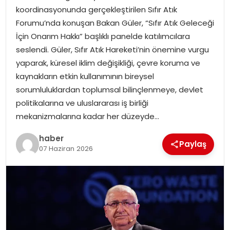
koordinasyonunda gerçekleştirilen Sıfır Atık
Forumu’nda konuşan Bakan Güler, “Sıfır Atık Geleceği
SPOR
İçin Onarım Hakkı” başlıklı panelde katılımcılara
seslendi. Güler, Sıfır Atık Hareketi’nin önemine vurgu
EĞITIM
yaparak, küresel iklim değişikliği, çevre koruma ve
kaynakların etkin kullanımının bireysel
OTOMOBIL
sorumluluklardan toplumsal bilinçlenmeye, devlet
politikalarına ve uluslararası iş birliği
TEKNOLOJI
mekanizmalarına kadar her düzeyde…
EKONOMI
haber
Paylaş
07 Haziran 2026