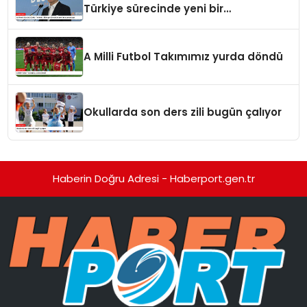
Türkiye sürecinde yeni bir
aşamadayız
A Milli Futbol Takımımız yurda döndü
Okullarda son ders zili bugün çalıyor
Haberin Doğru Adresi - Haberport.gen.tr