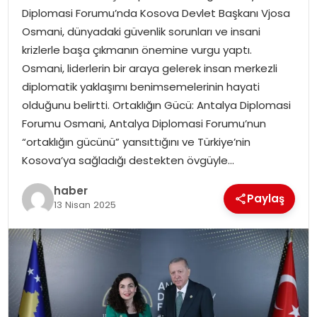
Diplomasi Forumu’nda Kosova Devlet Başkanı Vjosa
Osmani, dünyadaki güvenlik sorunları ve insani
SPOR
krizlerle başa çıkmanın önemine vurgu yaptı.
Osmani, liderlerin bir araya gelerek insan merkezli
EĞITIM
diplomatik yaklaşımı benimsemelerinin hayati
olduğunu belirtti. Ortaklığın Gücü: Antalya Diplomasi
OTOMOBIL
Forumu Osmani, Antalya Diplomasi Forumu’nun
“ortaklığın gücünü” yansıttığını ve Türkiye’nin
TEKNOLOJI
Kosova’ya sağladığı destekten övgüyle…
EKONOMI
haber
Paylaş
13 Nisan 2025