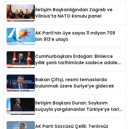
İletişim Başkanlığından Zagreb ve
Vilnius’ta NATO konulu panel
AK Parti’nin üye sayısı 11 milyon 709
bin 913’e ulaştı
Cumhurbaşkanı Erdoğan: Binlerce
yıllık şanlı tarihimizde sadece adalet
ve merhamet vardır
Bakan Çiftçi, resmi temaslarda
bulunmak üzere Suriye’ye gidecek
İletişim Başkanı Duran: Soykırım
suçuyla yargılananlar Türkiye’ye tarih
dersi veremez
AK Parti Sözcüsü Çelik: Terörsüz