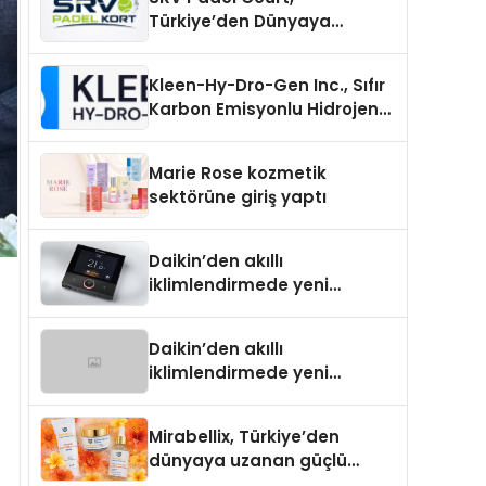
Türkiye’den Dünyaya
Uzanan Padel Kort
Üretiminde Güvenin Adresi
Kleen-Hy-Dro-Gen Inc., Sıfır
Karbon Emisyonlu Hidrojen
Isıtma Teknolojisinde ISO ve
TSSA Düzenleyici Onaylarını
Marie Rose kozmetik
Aldı
sektörüne giriş yaptı
Daikin’den akıllı
iklimlendirmede yeni
dönem: Madoka Plus
Türkiye’de
Daikin’den akıllı
iklimlendirmede yeni
dönem: Madoka Plus
Türkiye’de
Mirabellix, Türkiye’den
dünyaya uzanan güçlü
büyümesini sürdürüyor