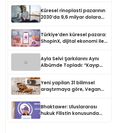
Küresel rinoplasti pazarının
2030’da 9,6 milyar dolara
ulaşması bekleniyor
Türkiye’den küresel pazara:
ShopinX, dijital ekonomi ile
gerçek dünya alışverişini bir
araya getirmeyi hedefliyor
Ayla Selvi Şarkılarını Aynı
Albümde Topladı: “Kayıp
Kasetler 1” 31 Temmuz’da
Yayında
Yeni yapilan 31 bilimsel
araştırmaya göre, Vegan
Köpek Maması ve Vegan
Kedi Mamasının İyi
Bhaktawer: Uluslararası
Sindirildiğini Ortaya Koydu
hukuk Filistin konusunda
çifte standart uyguluyor