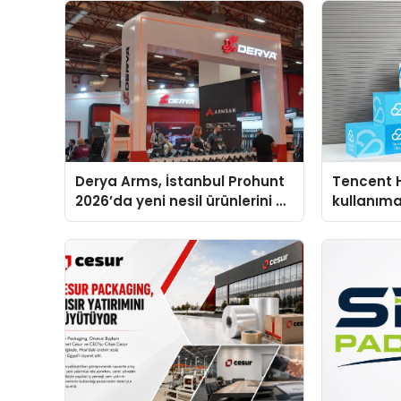
Derya Arms, İstanbul Prohunt
Tencent 
2026’da yeni nesil ürünlerini ve
kullanım
global marka vizyonunu
sergiledi