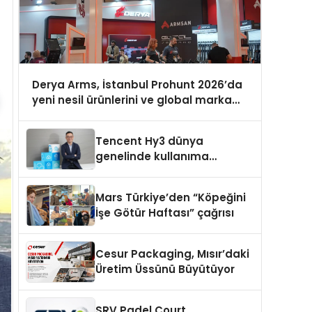
Derya Arms, İstanbul Prohunt 2026’da
yeni nesil ürünlerini ve global marka
vizyonunu sergiledi
Tencent Hy3 dünya
genelinde kullanıma
sunuldu
Mars Türkiye’den “Köpeğini
İşe Götür Haftası” çağrısı
Cesur Packaging, Mısır’daki
Üretim Üssünü Büyütüyor
SRV Padel Court,