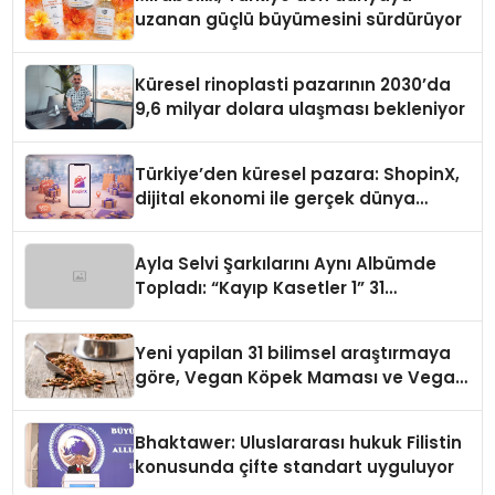
uzanan güçlü büyümesini sürdürüyor
Küresel rinoplasti pazarının 2030’da
9,6 milyar dolara ulaşması bekleniyor
Türkiye’den küresel pazara: ShopinX,
dijital ekonomi ile gerçek dünya
alışverişini bir araya getirmeyi
hedefliyor
Ayla Selvi Şarkılarını Aynı Albümde
Topladı: “Kayıp Kasetler 1” 31
Temmuz’da Yayında
Yeni yapilan 31 bilimsel araştırmaya
göre, Vegan Köpek Maması ve Vegan
Kedi Mamasının İyi Sindirildiğini
Ortaya Koydu
Bhaktawer: Uluslararası hukuk Filistin
konusunda çifte standart uyguluyor